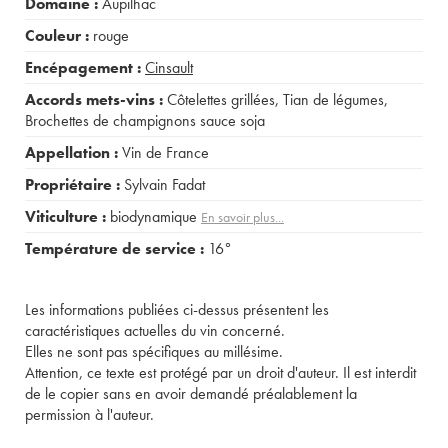
Domaine :
Aupilhac
Couleur :
rouge
Encépagement :
Cinsault
Accords mets-vins :
Côtelettes grillées
,
Tian de légumes
,
Brochettes de champignons sauce soja
Appellation :
Vin de France
Propriétaire :
Sylvain Fadat
Viticulture :
biodynamique
En savoir plus...
Température de service :
16°
Les informations publiées ci-dessus présentent les
caractéristiques actuelles du vin concerné.
Elles ne sont pas spécifiques au millésime.
Attention, ce texte est protégé par un droit d'auteur. Il est interdit
de le copier sans en avoir demandé préalablement la
permission à l'auteur.