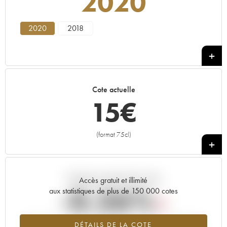
2020
2020
2018
Cote actuelle
15
€
(format 75cl)
+
Tendance actuelle de la cote
Accès gratuit et illimité
-0.26%
aux statistiques de plus de 150 000 cotes
Tendance à la baisse du millésime 2020 en 2026 par rapport à
DÉTAILS DE LA COTE