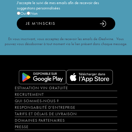
J'accepte le suivi de mes emails afin de recevoir des
suggestions personnalisées
Oui
Non
JE M'INSCRIS
En vous inscrivant, vous acceptez de recevoir les emails de iDealwine. Vous
pouvez vous désabonner à tout moment via le lien présent dans chaque message.
ESTIMATION VIN GRATUITE
RECRUTEMENT
QUI SOMMES-NOUS ?
RESPONSABILITÉ D'ENTREPRISE
TARIFS ET DÉLAIS DE LIVRAISON
DOMAINES PARTENAIRES
PRESSE