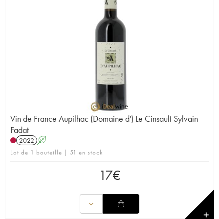
Vin de France Aupilhac (Domaine d') Le Cinsault Sylvain
Fadat
2022
A
Lot de 1 bouteille | 51 en stock
17
€
✕