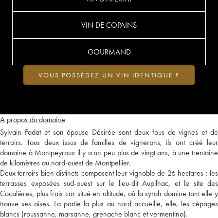
VIN DE COPAINS
GOURMAND
VOUS POSSÉDEZ UN VIN IDENTIQUE ?
A propos du domaine
Sylvain Fadat et son épouse Désirée sont deux fous de vignes et de
terroirs. Tous deux issus de familles de vignerons, ils ont créé leur
domaine à Montpeyroux il y a un peu plus de vingt ans, à une trentaine
de kilomètres au nord-ouest de Montpellier.
Deux terroirs bien distincts composent leur vignoble de 26 hectares : les
terrasses exposées sud-ouest sur le lieu-dit Aupilhac, et le site des
Cocalières, plus frais car situé en altitude, où la syrah domine tant elle y
trouve ses aises. La partie la plus au nord accueille, elle, les cépages
blancs (roussanne, marsanne, grenache blanc et vermentino).