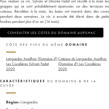
Pour réaliser ce vin, Sylvain et Désirée Fadat ont récolté à la main les
grappes qui se sont préalablement épanouies sur des terrasses en
coteaux. Récoltées à la main, les baies ont macéré dans des cuves
pendant deux semaines. Le vin a ensuite été élevé dans de petits
foudres pendant plus d’un an (14 mois).
CONSULTER LES COTES DU DOMAINE AUPILHAC
CÔTE DES VINS DU MÊME
DOMAINE
Languedoc Aupilhac (Domaine d')
Coteaux du Languedoc Aupilhac
Les Cocalières Sylvain Fadat
(Domaine d') Les Cocalières
2020
2020
CARACTÉRISTIQUES
DU DOMAINE & DE LA
CUVÉE
Région :
Languedoc