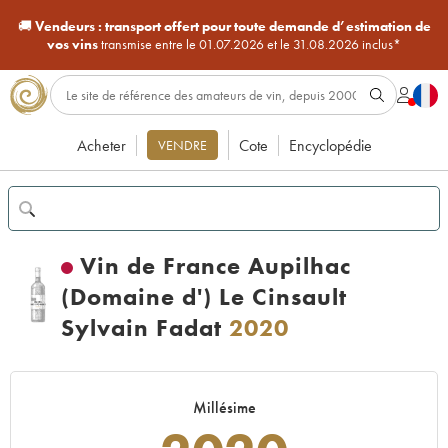
🚚
Vendeurs :
transport offert pour toute demande d’estimation de
vos vins
transmise entre le 01.07.2026 et le 31.08.2026 inclus*
Acheter
Cote
Encyclopédie
VENDRE
Vin de France Aupilhac
(Domaine d') Le Cinsault
Sylvain Fadat
2020
Millésime