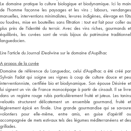
Le domaine pratique la culture biologique et biodynamique. Ici la main
de l'homme façonne les paysages et les vins ; labours, vendanges
manuelles, interventions minimalistes, levures indigènes, élevage en fûts
ou foudres, mise en bouteilles sans filtration : tout est fait pour coller au
plus près de l'identité du terroir. Avec des vins riches, gourmands et
équilibrés, les cuvées sont de vrais bijoux du patrimoine traditionnel
languedocien.
Lire l'article du Journal iDealwine sur le domaine d'Aupilhac
A propos de la cuvée
Domaine de référence du Languedoc, celui d’Aupilhac a été créé par
Sylvain Fadat qui soigne ses vignes à coup de culture douce et peu
interventionniste, certifiée bio et biodynamique. Son épouse Désirée et
lui signent un vin de France monocépage à partir de cinsault. Il se livre
dans un registre rouge rubis particulièrement fruité et juteux. Les tanins
veloutés structurent délicatement un ensemble gourmand, fruité et
légèrement épicé en finale. Une grande gourmandise qui se savoure
volontiers pour elle-même, entre amis, en guise d’apéritif ou
accompagnée de mets estivaux tels des légumes méditerranéens et des
grillades.