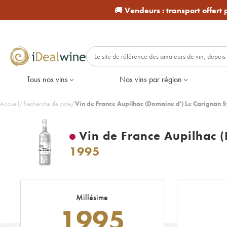
🚚
Vendeurs :
transport offert
Tous nos vins
Nos vins par région
Accueil
/
Recherche de cote
/
Vin de France Aupilhac (Domaine d') Le Carignan 
Vin de France Aupilhac 
1995
Millésime
1995