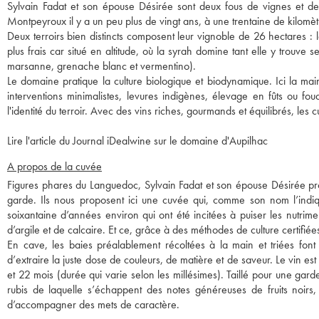
Sylvain Fadat et son épouse Désirée sont deux fous de vignes et de t
Montpeyroux il y a un peu plus de vingt ans, à une trentaine de kilomè
Deux terroirs bien distincts composent leur vignoble de 26 hectares : le
plus frais car situé en altitude, où la syrah domine tant elle y trouve 
marsanne, grenache blanc et vermentino).
Le domaine pratique la culture biologique et biodynamique. Ici la ma
interventions minimalistes, levures indigènes, élevage en fûts ou foudr
l'identité du terroir. Avec des vins riches, gourmands et équilibrés, les
Lire l'article du Journal iDealwine sur le domaine d'Aupilhac
A propos de la cuvée
Figures phares du Languedoc, Sylvain Fadat et son épouse Désirée propos
garde. Ils nous proposent ici une cuvée qui, comme son nom l’indi
soixantaine d’années environ qui ont été incitées à puiser les nutri
d’argile et de calcaire. Et ce, grâce à des méthodes de culture certifié
En cave, les baies préalablement récoltées à la main et triées font
d’extraire la juste dose de couleurs, de matière et de saveur. Le vin es
et 22 mois (durée qui varie selon les millésimes). Taillé pour une gar
rubis de laquelle s’échappent des notes généreuses de fruits noirs, 
d’accompagner des mets de caractère.