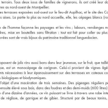
erroirs. Tous deux issus de familles de vignerons, ils ont créé leur 
tres au nord-ouest de Montpellier.
s terrasses exposées sud-ouest sur le lieu-dit Aupilhac, et le site des Co
ses aises. La partie la plus au nord accueille, elle, les cépages blancs (r
in de l'homme façonne les paysages et les vins ; labours, vendanges m
es, mise en bouteilles sans filtration : tout est fait pour coller au plu
 cuvées sont de vrais bijoux du patrimoine traditionnel languedocien.
ent de jolis vins aussi bons dans leur jeunesse, sur le fruit, que taillé
que, est un monocépage de carignan. Celui-ci provient de vignes âg
ments nécessaires à leur épanouissement sur des terrasses en coteaux 
es biologiques et biodynamiques.
 l’objet d’une macération de trois semaines. Des pigeages réguliers p
t ensuite élevé sous bois, dans des foudres et des demi-muids (600 litres)
de d’une dizaine d’années, ce vin puissant se livre à travers une robe in
de réglisse, de garrigue et de gibier. Structuré par de beaux tanins, 