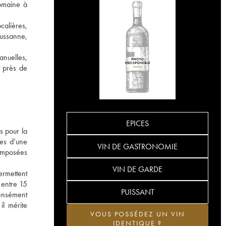
domaine à
calières,
oussanne,
anuelles,
s près de
EPICES
s pour la
ées d’une
VIN DE GASTRONOMIE
composées
VIN DE GARDE
ermettent
 entre 15
PUISSANT
tensément
il mérite
VOUS POSSÉDEZ UN VIN
IDENTIQUE ?