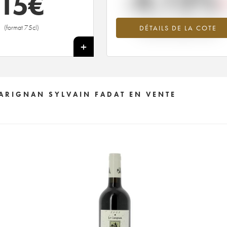
-4.12%
15
€
Tendance à la baisse du millésime 1
(format 75cl)
DÉTAILS DE LA COTE
en 2026 par rapport à 2025
+
CARIGNAN SYLVAIN FADAT EN VENTE