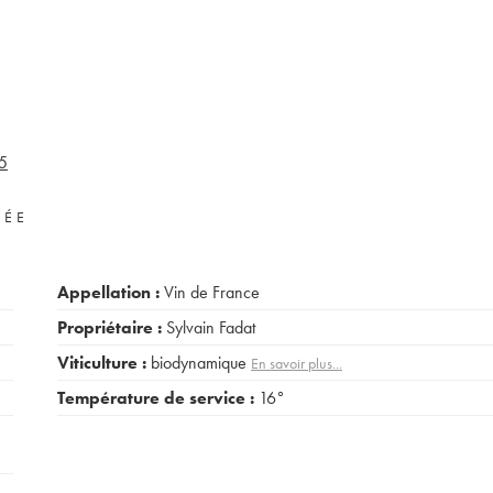
5
VÉE
Appellation :
Vin de France
Propriétaire :
Sylvain Fadat
Viticulture :
biodynamique
En savoir plus...
Température de service :
16°