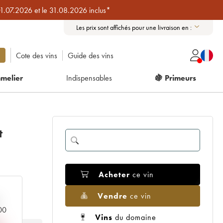
01.07.2026 et le 31.08.2026 inclus*
Les prix sont affichés pour une livraison en :
Cote des vins
Guide des vins
melier
Indispensables
🍇 Primeurs
t
Acheter
ce vin
Vendre
ce vin
000
Vins
du domaine