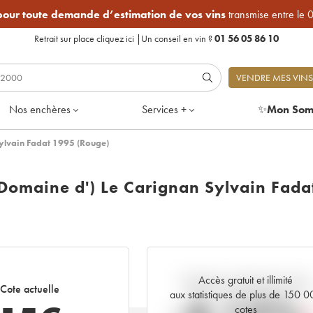
 pour toute demande d’estimation de vos vins
transmise entre le 
Retrait sur place
cliquez ici
|
Un conseil en vin ?
01 56 05 86 10
VENDRE MES VINS
Nos enchères
Services +
✨
Mon Som
Sylvain Fadat 1995 (Rouge)
(Domaine d') Le Carignan Sylvain Fada
Accès gratuit et illimité
Tendance actuelle de la cote
Cote actuelle
aux statistiques de plus de 150 
cotes