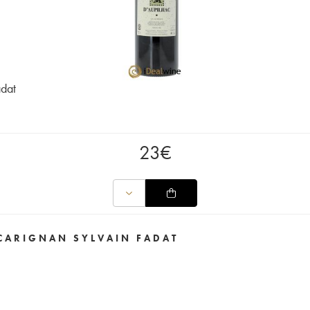
adat
23
€
 CARIGNAN SYLVAIN FADAT