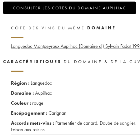
CONSULTER LES COTES DU DOMAINE AUPILHAC
CÔTE DES VINS DU MÊME
DOMAINE
Languedoc Montpeyroux Aupilhac (Domaine d') Sylvain Fadat
199
CARACTÉRISTIQUES
DU DOMAINE & DE LA CU
Région :
Languedoc
Domaine :
Aupilhac
Couleur :
rouge
Encépagement :
Carignan
Accords mets-vins :
Parmentier de canard
,
Daube de sanglier
,
Faisan aux raisins