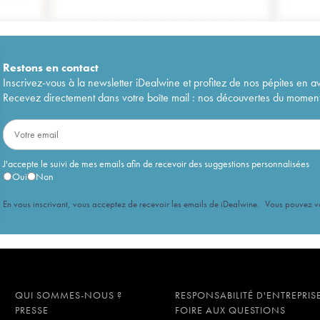
Restons en
contact
Inscrivez-vous à la newsletter iDealwine et profitez de nos pépites en a
Recevez directement dans votre boîte mail : nos découvertes du moment, 
J'accepte le suivi de mes emails afin de recevoir des suggestions personnalisées
Oui
Non
En vous inscrivant, vous acceptez de recevoir les emails de iDealwine. Vous pouvez 
QUI SOMMES-NOUS ?
RESPONSABILITÉ D'ENTREPRIS
PRESSE
FOIRE AUX QUESTIONS