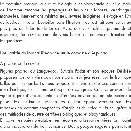
Le domaine pratique la culture biologique et biodynamique. Ici la main
de l'homme façonne les paysages et les vins ; labours, vendanges
manuelles, interventions minimalistes, levures indigènes, élevage en fûts
ou foudres, mise en bouteilles sans filtration : tout est fait pour coller au
plus près de l'identité du terroir. Avec des vins riches, gourmands et
équilibrés, les cuvées sont de vrais bijoux du patrimoine traditionnel
languedocien.
Lire l'article du Journal iDealwine sur le domaine d'Aupilhac
A propos de la cuvée
Figures phares du Languedoc, Sylvain Fadat et son épouse Désirée
proposent de jolis vins aussi bons dans leur jeunesse, sur le fruit, que
taillés pour la garde. Ils nous proposent ici une cuvée qui, comme son
nom l’indique, est un monocépage de carignan. Celui-ci provient de
vignes âgées d’une soixantaine d’années environ qui ont été incitées à
puiser les nutriments nécessaires à leur épanouissement sur des
terrasses en coteaux composées d’argile et de calcaire. Et ce, grâce à
des méthodes de culture certifiées biologiques et biodynamiques.
En cave, les baies préalablement récoltées à la main et triées font l’objet
d’une macération de trois semaines. Des pigeages réguliers permettent