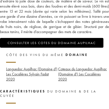
d’extraire la juste dose de couleurs, de matière et de saveur. Le vin est
ensuite élevé sous bois, dans des foudres et des demi-muids (600 litres)
entre 15 et 22 mois (durée qui varie selon les millésimes). Taillé pour
une garde d’une dizaine d’années, ce vin puissant se livre à travers une
robe intensément rubis de laquelle s’échappent des notes généreuses
de fruits noirs, de réglisse, de garrigue et de gibier. Structuré par de
beaux tanins, il mérite d’accompagner des mets de caractère.
CONSULTER LES COTES DU DOMAINE AUPILHAC
CÔTE DES VINS DU MÊME
DOMAINE
Languedoc Aupilhac (Domaine d')
Coteaux du Languedoc Aupilhac
Les Cocalières Sylvain Fadat
(Domaine d') Les Cocalières
2020
2020
CARACTÉRISTIQUES
DU DOMAINE & DE LA
CUVÉE