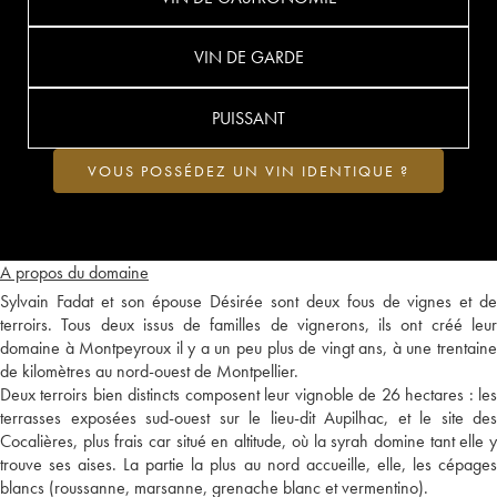
VIN DE GARDE
PUISSANT
VOUS POSSÉDEZ UN VIN IDENTIQUE ?
A propos du domaine
Sylvain Fadat et son épouse Désirée sont deux fous de vignes et de
terroirs. Tous deux issus de familles de vignerons, ils ont créé leur
domaine à Montpeyroux il y a un peu plus de vingt ans, à une trentaine
de kilomètres au nord-ouest de Montpellier.
Deux terroirs bien distincts composent leur vignoble de 26 hectares : les
terrasses exposées sud-ouest sur le lieu-dit Aupilhac, et le site des
Cocalières, plus frais car situé en altitude, où la syrah domine tant elle y
trouve ses aises. La partie la plus au nord accueille, elle, les cépages
blancs (roussanne, marsanne, grenache blanc et vermentino).