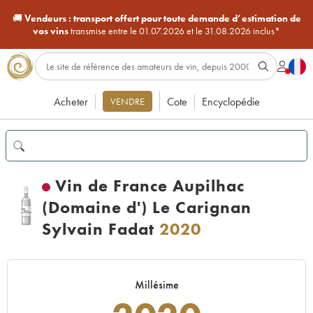
🚚
Vendeurs :
transport offert pour toute demande d’estimation de
vos vins
transmise entre le 01.07.2026 et le 31.08.2026 inclus*
Acheter
Cote
Encyclopédie
VENDRE
Vin de France Aupilhac
(Domaine d') Le Carignan
Sylvain Fadat
2020
Millésime