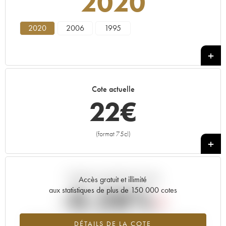
2020
2020
2006
1995
Cote actuelle
22
€
(format 75cl)
+
Tendance actuelle de la cote
Accès gratuit et illimité
-0.28%
aux statistiques de plus de 150 000 cotes
Tendance à la baisse du millésime 2020 en 2026 par rapport à
DÉTAILS DE LA COTE