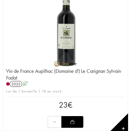
Vin de France Aupilhac (Domaine d') Le Carignan Sylvain
Fadat
2023
A
Lot de 1 bouteille | 16 en stock
23
€
✕