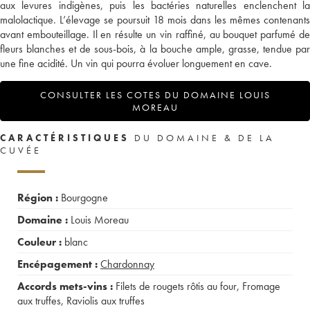
aux levures indigènes, puis les bactéries naturelles enclenchent la
malolactique. L’élevage se poursuit 18 mois dans les mêmes contenants
avant embouteillage. Il en résulte un vin raffiné, au bouquet parfumé de
fleurs blanches et de sous-bois, à la bouche ample, grasse, tendue par
une fine acidité. Un vin qui pourra évoluer longuement en cave.
CONSULTER LES COTES DU DOMAINE LOUIS
MOREAU
CARACTÉRISTIQUES
DU DOMAINE & DE LA
CUVÉE
Région :
Bourgogne
Domaine :
Louis Moreau
Couleur :
blanc
Encépagement :
Chardonnay
Accords mets-vins :
Filets de rougets rôtis au four
,
Fromage
aux truffes
,
Raviolis aux truffes