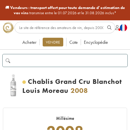
🚚
Vendeurs :
transport offert pour toute demande d’estimation de
vos vins
transmise entre le 01.07.2026 et le 31.08.2026 inclus*
Acheter
Cote
Encyclopédie
VENDRE
Chablis Grand Cru Blanchot
Louis Moreau
2008
Millésime