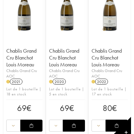
Chablis Grand
Chablis Grand
Chablis Grand
Cru Blanchot
Cru Blanchot
Cru Blanchot
Louis Moreau
Louis Moreau
Louis Moreau
Chablis Grand Cru
Chablis Grand Cru
Chablis Grand Cru
AOC
AOC
AOC
2021
2020
2022
Lot de 1 bouteille |
Lot de 1 bouteille |
Lot de 1 bouteille |
18 en stock
5 en stock
17 en stock
69
€
69
€
80
€
✕