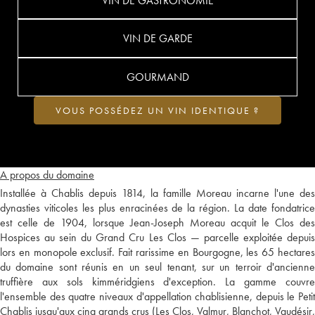
VIN DE GASTRONOMIE
VIN DE GARDE
GOURMAND
VOUS POSSÉDEZ UN VIN IDENTIQUE ?
A propos du domaine
Installée à Chablis depuis 1814, la famille Moreau incarne l'une des
dynasties viticoles les plus enracinées de la région. La date fondatrice
est celle de 1904, lorsque Jean-Joseph Moreau acquit le Clos des
Hospices au sein du Grand Cru Les Clos — parcelle exploitée depuis
lors en monopole exclusif. Fait rarissime en Bourgogne, les 65 hectares
du domaine sont réunis en un seul tenant, sur un terroir d'ancienne
truffière aux sols kimméridgiens d'exception. La gamme couvre
l'ensemble des quatre niveaux d'appellation chablisienne, depuis le Petit
Chablis jusqu'aux cinq grands crus (Les Clos, Valmur, Blanchot, Vaudésir,