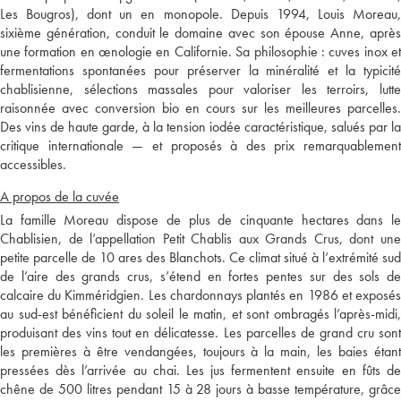
Les Bougros), dont un en monopole. Depuis 1994, Louis Moreau,
sixième génération, conduit le domaine avec son épouse Anne, après
une formation en œnologie en Californie. Sa philosophie : cuves inox et
fermentations spontanées pour préserver la minéralité et la typicité
chablisienne, sélections massales pour valoriser les terroirs, lutte
raisonnée avec conversion bio en cours sur les meilleures parcelles.
Des vins de haute garde, à la tension iodée caractéristique, salués par la
critique internationale — et proposés à des prix remarquablement
accessibles.
A propos de la cuvée
La famille Moreau dispose de plus de cinquante hectares dans le
Chablisien, de l’appellation Petit Chablis aux Grands Crus, dont une
petite parcelle de 10 ares des Blanchots. Ce climat situé à l’extrémité sud
de l’aire des grands crus, s’étend en fortes pentes sur des sols de
calcaire du Kimméridgien. Les chardonnays plantés en 1986 et exposés
au sud-est bénéficient du soleil le matin, et sont ombragés l’après-midi,
produisant des vins tout en délicatesse. Les parcelles de grand cru sont
les premières à être vendangées, toujours à la main, les baies étant
pressées dès l’arrivée au chai. Les jus fermentent ensuite en fûts de
chêne de 500 litres pendant 15 à 28 jours à basse température, grâce