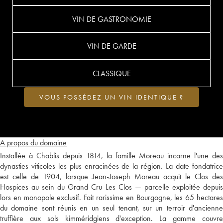
VIN DE GASTRONOMIE
VIN DE GARDE
CLASSIQUE
VOUS POSSÉDEZ UN VIN IDENTIQUE ?
A propos du domaine
Installée à Chablis depuis 1814, la famille Moreau incarne l'une des
dynasties viticoles les plus enracinées de la région. La date fondatrice
est celle de 1904, lorsque Jean-Joseph Moreau acquit le Clos des
Hospices au sein du Grand Cru Les Clos — parcelle exploitée depuis
lors en monopole exclusif. Fait rarissime en Bourgogne, les 65 hectares
du domaine sont réunis en un seul tenant, sur un terroir d'ancienne
truffière aux sols kimméridgiens d'exception. La gamme couvre