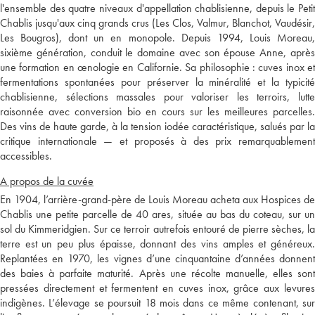
l'ensemble des quatre niveaux d'appellation chablisienne, depuis le Petit
Chablis jusqu'aux cinq grands crus (Les Clos, Valmur, Blanchot, Vaudésir,
Les Bougros), dont un en monopole. Depuis 1994, Louis Moreau,
sixième génération, conduit le domaine avec son épouse Anne, après
une formation en œnologie en Californie. Sa philosophie : cuves inox et
fermentations spontanées pour préserver la minéralité et la typicité
chablisienne, sélections massales pour valoriser les terroirs, lutte
raisonnée avec conversion bio en cours sur les meilleures parcelles.
Des vins de haute garde, à la tension iodée caractéristique, salués par la
critique internationale — et proposés à des prix remarquablement
accessibles.
A propos de la cuvée
En 1904, l’arrière-grand-père de Louis Moreau acheta aux Hospices de
Chablis une petite parcelle de 40 ares, située au bas du coteau, sur un
sol du Kimmeridgien. Sur ce terroir autrefois entouré de pierre sèches, la
terre est un peu plus épaisse, donnant des vins amples et généreux.
Replantées en 1970, les vignes d’une cinquantaine d’années donnent
des baies à parfaite maturité. Après une récolte manuelle, elles sont
pressées directement et fermentent en cuves inox, grâce aux levures
indigènes. L’élevage se poursuit 18 mois dans ce même contenant, sur