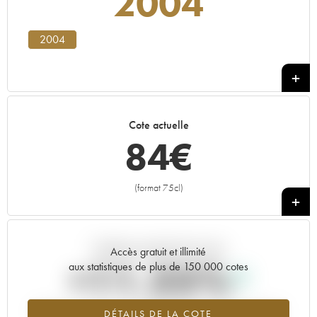
2004
2004
Cote actuelle
84
€
(format 75cl)
+
Tendance actuelle de la cote
Accès gratuit et illimité
+11.25%
aux statistiques de plus de 150 000 cotes
Tendance à la hausse du millésime 2004 en 2026 par rapport à
DÉTAILS DE LA COTE