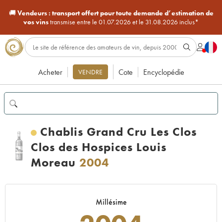
🚚
Vendeurs :
transport offert pour toute demande d’estimation de
vos vins
transmise entre le 01.07.2026 et le 31.08.2026 inclus*
Acheter
Cote
Encyclopédie
VENDRE
Chablis Grand Cru Les Clos
Clos des Hospices Louis
Moreau
2004
Millésime