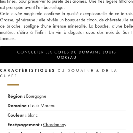
lies fines, pour préserver la pureté des arômes. Une très légère filtration
est pratiquée avant l’embouteillage.
Cette cuvée magistrale confirme la qualité exceptionnelle de ce terroir.
Grasse, généreuse ; elle révèle un bouquet de citron, de chèvrefeuille et
de brioche, souligné d’une intense minéralité. La bouche, d’une belle
matière, s’étire à l’infini. Un vin à déguster avec des noix de Saint-
Jacques.
CONSULTER LES COTES DU DOMAINE LOUIS
MOREAU
CARACTÉRISTIQUES
DU DOMAINE & DE LA
CUVÉE
Région :
Bourgogne
Domaine :
Louis Moreau
Couleur :
blanc
Encépagement :
Chardonnay