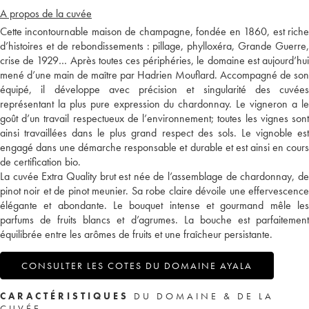
A propos de la cuvée
Cette incontournable maison de champagne, fondée en 1860, est riche
d’histoires et de rebondissements : pillage, phylloxéra, Grande Guerre,
crise de 1929… Après toutes ces périphéries, le domaine est aujourd’hui
mené d’une main de maître par Hadrien Mouflard. Accompagné de son
équipé, il développe avec précision et singularité des cuvées
représentant la plus pure expression du chardonnay. Le vigneron a le
goût d’un travail respectueux de l’environnement; toutes les vignes sont
ainsi travaillées dans le plus grand respect des sols. Le vignoble est
engagé dans une démarche responsable et durable et est ainsi en cours
de certification bio.
La cuvée Extra Quality brut est née de l’assemblage de chardonnay, de
pinot noir et de pinot meunier. Sa robe claire dévoile une effervescence
élégante et abondante. Le bouquet intense et gourmand mêle les
parfums de fruits blancs et d’agrumes. La bouche est parfaitement
équilibrée entre les arômes de fruits et une fraîcheur persistante.
CONSULTER LES COTES DU DOMAINE AYALA
CARACTÉRISTIQUES
DU DOMAINE & DE LA
CUVÉE