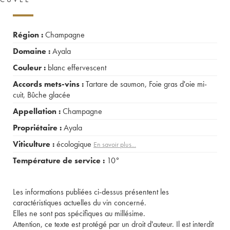
Région :
Champagne
Domaine :
Ayala
Couleur :
blanc effervescent
Accords mets-vins :
Tartare de saumon
,
Foie gras d'oie mi-
cuit
,
Bûche glacée
Appellation :
Champagne
Propriétaire :
Ayala
Viticulture :
écologique
En savoir plus...
Température de service :
10°
Les informations publiées ci-dessus présentent les
caractéristiques actuelles du vin concerné.
Elles ne sont pas spécifiques au millésime.
Attention, ce texte est protégé par un droit d'auteur. Il est interdit