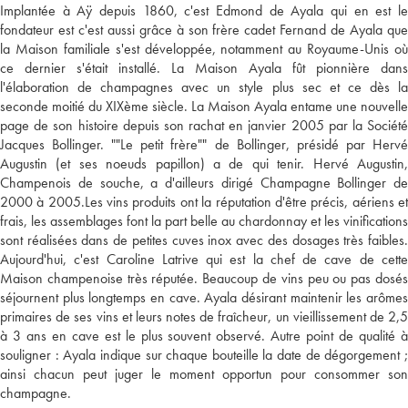
Implantée à Aÿ depuis 1860, c'est Edmond de Ayala qui en est le
fondateur est c'est aussi grâce à son frère cadet Fernand de Ayala que
la Maison familiale s'est développée, notamment au Royaume-Unis où
ce dernier s'était installé. La Maison Ayala fût pionnière dans
l'élaboration de champagnes avec un style plus sec et ce dès la
seconde moitié du XIXème siècle. La Maison Ayala entame une nouvelle
page de son histoire depuis son rachat en janvier 2005 par la Société
Jacques Bollinger. ""Le petit frère"" de Bollinger, présidé par Hervé
Augustin (et ses noeuds papillon) a de qui tenir. Hervé Augustin,
Champenois de souche, a d'ailleurs dirigé Champagne Bollinger de
2000 à 2005.Les vins produits ont la réputation d'être précis, aériens et
frais, les assemblages font la part belle au chardonnay et les vinifications
sont réalisées dans de petites cuves inox avec des dosages très faibles.
Aujourd'hui, c'est Caroline Latrive qui est la chef de cave de cette
Maison champenoise très réputée. Beaucoup de vins peu ou pas dosés
séjournent plus longtemps en cave. Ayala désirant maintenir les arômes
primaires de ses vins et leurs notes de fraîcheur, un vieillissement de 2,5
à 3 ans en cave est le plus souvent observé. Autre point de qualité à
souligner : Ayala indique sur chaque bouteille la date de dégorgement ;
ainsi chacun peut juger le moment opportun pour consommer son
champagne.