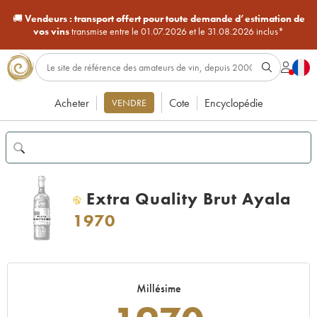
🚚
Vendeurs :
transport offert pour toute demande d’estimation de
vos vins
transmise entre le 01.07.2026 et le 31.08.2026 inclus*
Acheter
Cote
Encyclopédie
VENDRE
Extra Quality Brut Ayala
H
1970
Millésime