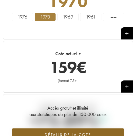
1970
1976
1970
1969
1961
----
Cote actuelle
159
€
(format 75cl)
+
Tendance actuelle de la cote
Accès gratuit et illimité
+75.89%
aux statistiques de plus de 150 000 cotes
Tendance à la hausse du millésime 1970 en 2026 par rapport à
DÉTAILS DE LA COTE