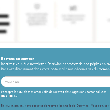
Restons en
contact
Inscrivez-vous à la newsletter iDealwine et profitez de nos pépites en a
Recevez directement dans votre boîte mail : nos découvertes du moment, 
J'accepte le suivi de mes emails afin de recevoir des suggestions personnalisées
Oui
Non
En vous inscrivant, vous acceptez de recevoir les emails de iDealwine. Vous pouvez 