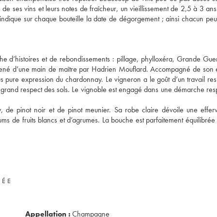
de ses vins et leurs notes de fraîcheur, un vieillissement de 2,5 à 3 an
a indique sur chaque bouteille la date de dégorgement ; ainsi chacun peut
 d’histoires et de rebondissements : pillage, phylloxéra, Grande Guer
mené d’une main de maître par Hadrien Mouflard. Accompagné de son é
us pure expression du chardonnay. Le vigneron a le goût d’un travail re
plus grand respect des sols. Le vignoble est engagé dans une démarche re
 de pinot noir et de pinot meunier. Sa robe claire dévoile une effe
s de fruits blancs et d’agrumes. La bouche est parfaitement équilibrée 
VÉE
Appellation :
Champagne