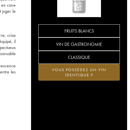
s en cave
 juger le
FRUITS BLANCS
re, crise
quipé, il
VIN DE GASTRONOMIE
spectueux
sponsable
CLASSIQUE
rvescence
VOUS POSSÉDEZ UN VIN
entre les
IDENTIQUE ?