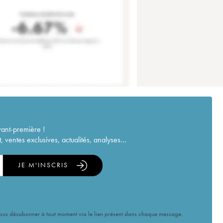
vant-première !
ventes exclusives, actualités, analyses...
JE M'INSCRIS
vous désabonner à tout moment via le lien présent dans chaque message.