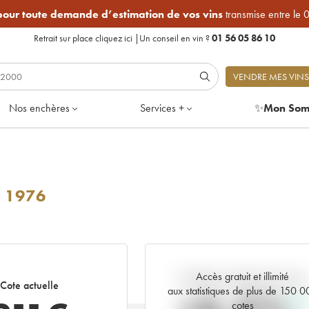
 pour toute demande d’estimation de vos vins
transmise entre le 
Retrait sur place
cliquez ici
|
Un conseil en vin ?
01 56 05 86 10
VENDRE MES VINS
Nos enchères
Services +
✨
Mon Som
1976
Accès gratuit et illimité
Tendance actuelle de la cote
Cote actuelle
aux statistiques de plus de 150 
cotes