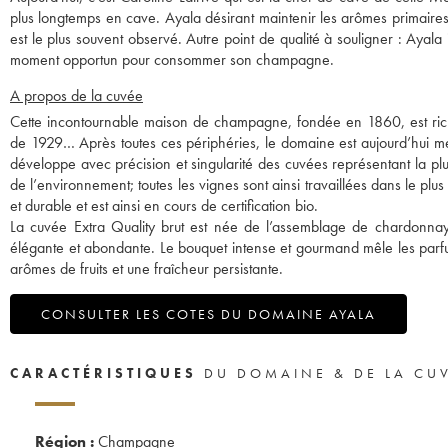
plus longtemps en cave. Ayala désirant maintenir les arômes primaires 
est le plus souvent observé. Autre point de qualité à souligner : Ayal
moment opportun pour consommer son champagne.
A propos de la cuvée
Cette incontournable maison de champagne, fondée en 1860, est riche
de 1929… Après toutes ces périphéries, le domaine est aujourd’hui 
développe avec précision et singularité des cuvées représentant la pl
de l’environnement; toutes les vignes sont ainsi travaillées dans le 
et durable et est ainsi en cours de certification bio.
La cuvée Extra Quality brut est née de l’assemblage de chardonnay,
élégante et abondante. Le bouquet intense et gourmand mêle les parfum
arômes de fruits et une fraîcheur persistante.
CONSULTER LES COTES DU DOMAINE AYALA
CARACTÉRISTIQUES
DU DOMAINE & DE LA CU
Région :
Champagne