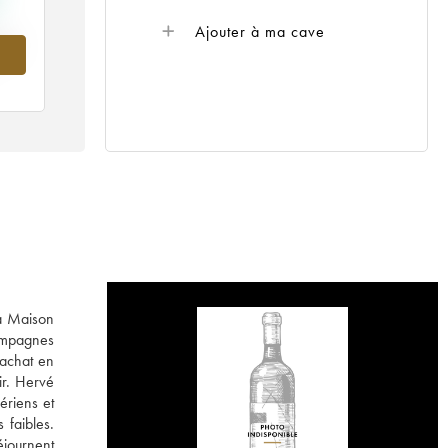
Ajouter à ma cave
976
la Maison
hampagnes
rachat en
ir. Hervé
ériens et
 faibles.
éjournent