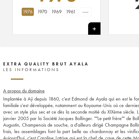
1976
1970
1969
1961
----
EXTRA QUALITY BRUT AYALA
LES INFORMATIONS
A propos du domaine
Implantée à Aÿ depuis 1860, c'est Edmond de Ayala qui en est le fon
familiale s'est développée, notamment au Royaume-Unis où ce dernier 
avec un style plus sec et ce dès la seconde moitié du XIXème siècle.
janvier 2005 par la Société Jacques Bollinger. ""Le petit frère"" de Bo
Augustin, Champenois de souche, a d'ailleurs dirigé Champagne Bollin
frais, les assemblages font la part belle au chardonnay et les vinifi
Aujourd'hui, c'est Caroline Latrive qui est la chef de cave de cette