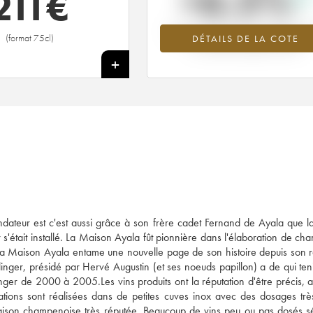
+6.5%
211
€
Tendance à la hausse du millésime 1
(format 75cl)
DÉTAILS DE LA COTE
en 2026 par rapport à 2025
+
dateur est c'est aussi grâce à son frère cadet Fernand de Ayala que 
s'était installé. La Maison Ayala fût pionnière dans l'élaboration de c
 La Maison Ayala entame une nouvelle page de son histoire depuis son 
llinger, présidé par Hervé Augustin (et ses noeuds papillon) a de qui ten
ger de 2000 à 2005.Les vins produits ont la réputation d'être précis, a
cations sont réalisées dans de petites cuves inox avec des dosages très
 Maison champenoise très réputée. Beaucoup de vins peu ou pas dosés s