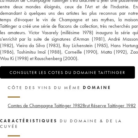
La maison de Champagne Taittinger s'est attachée à jeter une passerelle
entre deux mondes éloignés, ceux de l'Art et de l'Industrie. En
demandant à quelques uns des artistes les plus reconnus par notre
temps d'évoquer le vin de Champagne et ses mythes, la maison
Taittinger a créé une série de flacons de collection, très recherchés par
les amateurs. Victor Vasarely (millésime 1978) inaugura la série qui
s'enrichit par la suite de signatures d'Arman (1981), André Masson
(1982), Vieira da Silva (1983), Roy Lichenstein (1985), Hans Hartung
(1986), Toshimitsu Imaï (1988), Corneille (1990), Matta (1992), Zao
Wou Ki (1998) et Rauschenberg (2000).
CONSULTER LES COTES DU DOMAINE TAITTINGER
CÔTE DES VINS DU MÊME
DOMAINE
Comtes de Champagne Taittinger
1982
Brut Réserve Taittinger
1982
CARACTÉRISTIQUES
DU DOMAINE & DE LA
CUVÉE