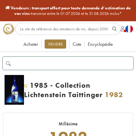
🚚
Vendeurs :
transport offert pour toute demande d’estimation de
vos vins
transmise entre le 01.07.2026 et le 31.08.2026 inclus*
Acheter
Cote
Encyclopédie
VENDRE
1985 - Collection
H
Lichtenstein Taittinger
1982
Millésime