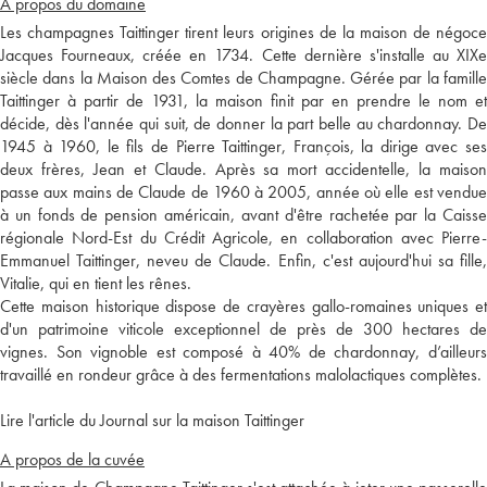
A propos du domaine
Les champagnes Taittinger tirent leurs origines de la maison de négoce
Jacques Fourneaux, créée en 1734. Cette dernière s'installe au XIXe
siècle dans la Maison des Comtes de Champagne. Gérée par la famille
Taittinger à partir de 1931, la maison finit par en prendre le nom et
décide, dès l'année qui suit, de donner la part belle au chardonnay. De
1945 à 1960, le fils de Pierre Taittinger, François, la dirige avec ses
deux frères, Jean et Claude. Après sa mort accidentelle, la maison
passe aux mains de Claude de 1960 à 2005, année où elle est vendue
à un fonds de pension américain, avant d'être rachetée par la Caisse
régionale Nord-Est du Crédit Agricole, en collaboration avec Pierre-
Emmanuel Taittinger, neveu de Claude. Enfin, c'est aujourd'hui sa fille,
Vitalie, qui en tient les rênes.
Cette maison historique dispose de crayères gallo-romaines uniques et
d'un patrimoine viticole exceptionnel de près de 300 hectares de
vignes. Son vignoble est composé à 40% de chardonnay, d’ailleurs
travaillé en rondeur grâce à des fermentations malolactiques complètes.
Lire l'article du Journal sur la maison Taittinger
A propos de la cuvée