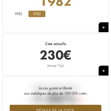
1982
1985
1982
Cote actuelle
230
€
(format 75cl)
+
Tendance actuelle de la cote
Accès gratuit et illimité
-1.06%
aux statistiques de plus de 150 000 cotes
Tendance à la baisse du millésime 1982 en 2026 par rapport à
DÉTAILS DE LA COTE