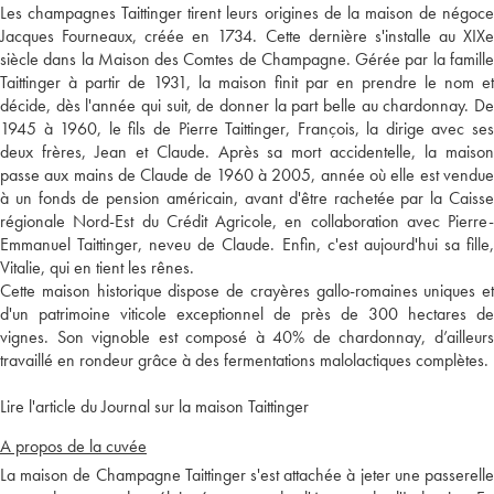
Les champagnes Taittinger tirent leurs origines de la maison de négoce
Jacques Fourneaux, créée en 1734. Cette dernière s'installe au XIXe
siècle dans la Maison des Comtes de Champagne. Gérée par la famille
Taittinger à partir de 1931, la maison finit par en prendre le nom et
décide, dès l'année qui suit, de donner la part belle au chardonnay. De
1945 à 1960, le fils de Pierre Taittinger, François, la dirige avec ses
deux frères, Jean et Claude. Après sa mort accidentelle, la maison
passe aux mains de Claude de 1960 à 2005, année où elle est vendue
à un fonds de pension américain, avant d'être rachetée par la Caisse
régionale Nord-Est du Crédit Agricole, en collaboration avec Pierre-
Emmanuel Taittinger, neveu de Claude. Enfin, c'est aujourd'hui sa fille,
Vitalie, qui en tient les rênes.
Cette maison historique dispose de crayères gallo-romaines uniques et
d'un patrimoine viticole exceptionnel de près de 300 hectares de
vignes. Son vignoble est composé à 40% de chardonnay, d’ailleurs
travaillé en rondeur grâce à des fermentations malolactiques complètes.
Lire l'article du Journal sur la maison Taittinger
A propos de la cuvée
La maison de Champagne Taittinger s'est attachée à jeter une passerelle