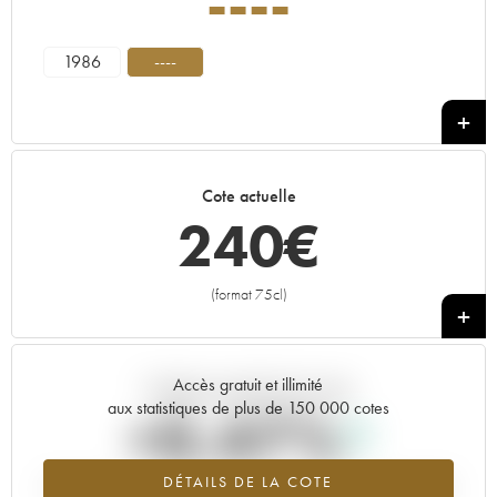
----
1986
----
Cote actuelle
240
€
(format 75cl)
+
Accès gratuit et illimité
Tendance actuelle de la cote
aux statistiques de plus de 150 000 cotes
+0.47%
DÉTAILS DE LA COTE
Tendance à la hausse du millésime ---- en 2026 par rapport à 2025