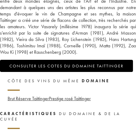
entre deux mondes éloignés, ceux de l'Art et de l'Industrie. En
demandant à quelques uns des artistes les plus reconnus par notre
temps d'évoquer le vin de Champagne et ses mythes, la maison
Taittinger a créé une série de flacons de collection, très recherchés par
les amateurs. Victor Vasarely (millésime 1978) inaugura la série qui
s'enrichit par la suite de signatures d'Arman (1981), André Masson
(1982), Vieira da Silva (1983), Roy Lichenstein (1985), Hans Hartung
(1986), Toshimitsu Imaï (1988), Corneille (1990), Matta (1992), Zao
Wou Ki (1998) et Rauschenberg (2000).
CONSULTER LES COTES DU DOMAINE TAITTINGER
CÔTE DES VINS DU MÊME
DOMAINE
Brut Réserve Taittinger
Prestige rosé Taittinger
CARACTÉRISTIQUES
DU DOMAINE & DE LA
CUVÉE