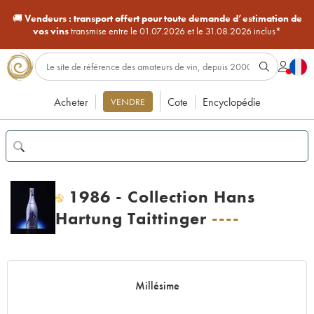
🚚
Vendeurs :
transport offert pour toute demande d’estimation de
vos vins
transmise entre le 01.07.2026 et le 31.08.2026 inclus*
Acheter
Cote
Encyclopédie
VENDRE
1986 - Collection Hans
H
Hartung Taittinger
----
Millésime