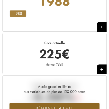
1988
1988
Cote actuelle
225
€
(format 75cl)
+
Tendance actuelle de la cote
Accès gratuit et illimité
-5.26%
aux statistiques de plus de 150 000 cotes
Tendance à la baisse du millésime 1988 en 2026 par rapport à
DÉTAILS DE LA COTE