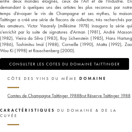
entre deux mondes éloignés, ceux de l'Art et de l'Industrie. En
demandant à quelques uns des artistes les plus reconnus par notre
temps d'évoquer le vin de Champagne et ses mythes, la maison
Taittinger a créé une série de flacons de collection, très recherchés par
les amateurs. Victor Vasarely (millésime 1978) inaugura la série qui
s'enrichit par la suite de signatures d'Arman (1981), André Masson
(1982), Vieira da Silva (1983), Roy Lichenstein (1985), Hans Hartung
(1986), Toshimitsu Imaï (1988), Corneille (1990), Matta (1992), Zao
Wou Ki (1998) et Rauschenberg (2000).
CONSULTER LES COTES DU DOMAINE TAITTINGER
CÔTE DES VINS DU MÊME
DOMAINE
Comtes de Champagne Taittinger
1988
Brut Réserve Taittinger
1988
CARACTÉRISTIQUES
DU DOMAINE & DE LA
CUVÉE