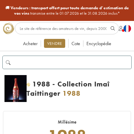
🚚
Vendeurs :
transport offert pour toute demande d’estimation de
vos vins
transmise entre le 01.07.2026 et le 31.08.2026 inclus*
Acheter
Cote
Encyclopédie
VENDRE
1988 - Collection Imaî
H
Taittinger
1988
Millésime