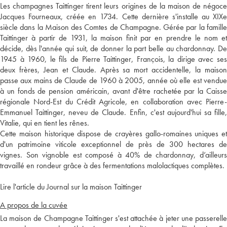
Les champagnes Taittinger tirent leurs origines de la maison de négoce
Jacques Fourneaux, créée en 1734. Cette dernière s'installe au XIXe
siècle dans la Maison des Comtes de Champagne. Gérée par la famille
Taittinger à partir de 1931, la maison finit par en prendre le nom et
décide, dès l'année qui suit, de donner la part belle au chardonnay. De
1945 à 1960, le fils de Pierre Taittinger, François, la dirige avec ses
deux frères, Jean et Claude. Après sa mort accidentelle, la maison
passe aux mains de Claude de 1960 à 2005, année où elle est vendue
à un fonds de pension américain, avant d'être rachetée par la Caisse
régionale Nord-Est du Crédit Agricole, en collaboration avec Pierre-
Emmanuel Taittinger, neveu de Claude. Enfin, c'est aujourd'hui sa fille,
Vitalie, qui en tient les rênes.
Cette maison historique dispose de crayères gallo-romaines uniques et
d'un patrimoine viticole exceptionnel de près de 300 hectares de
vignes. Son vignoble est composé à 40% de chardonnay, d’ailleurs
travaillé en rondeur grâce à des fermentations malolactiques complètes.
Lire l'article du Journal sur la maison Taittinger
A propos de la cuvée
La maison de Champagne Taittinger s'est attachée à jeter une passerelle