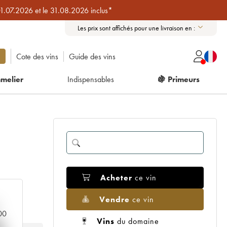
01.07.2026 et le 31.08.2026 inclus*
Les prix sont affichés pour une livraison en :
Cote des vins
Guide des vins
melier
Indispensables
🍇 Primeurs
Acheter
ce vin
Vendre
ce vin
000
Vins
du domaine