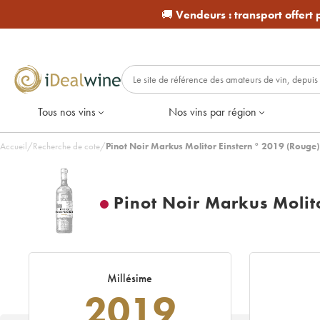
🚚
Vendeurs :
transport offert
Tous nos vins
Nos vins par région
Accueil
/
Recherche de cote
/
Pinot Noir Markus Molitor Einstern ° 2019 (Rouge)
Pinot Noir Markus Molito
Millésime
2019