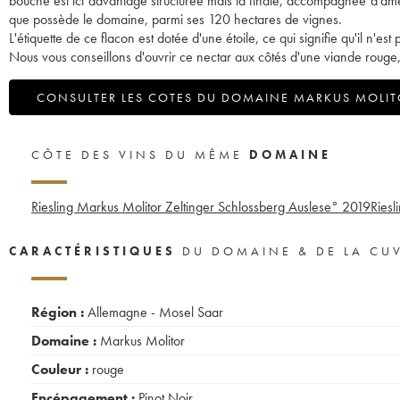
bouche est ici davantage structurée mais la finale, accompagnée d’amers
que possède le domaine, parmi ses 120 hectares de vignes.
L'étiquette de ce flacon est dotée d'une étoile, ce qui signifie qu'il n'es
Nous vous conseillons d'ouvrir ce nectar aux côtés d'une viande rouge,
CONSULTER LES COTES DU DOMAINE MARKUS MOLI
CÔTE DES VINS DU MÊME
DOMAINE
Riesling Markus Molitor Zeltinger Schlossberg Auslese°
2019
Riesl
CARACTÉRISTIQUES
DU DOMAINE & DE LA CU
Région :
Allemagne - Mosel Saar
Domaine :
Markus Molitor
Couleur :
rouge
Encépagement :
Pinot Noir