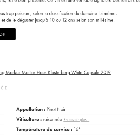
, reste bien présente. Ce vin est une véritable signature des terroirs de
t pas trop puissant, selon la classification du domaine lui même.
 et de le déguster jusqu'à 10 ou 12 ans selon son millésime.
TOR
ing Markus Molitor Haus Klosterberg White Capsule
2019
VÉE
Appellation :
Pinot Noir
Viticulture :
raisonnée
En savoir plus...
Température de service :
16°