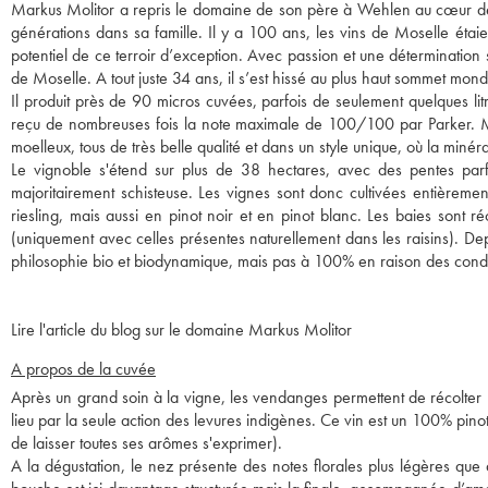
Markus Molitor a repris le domaine de son père à Wehlen au cœur de l
générations dans sa famille. Il y a 100 ans, les vins de Moselle éta
potentiel de ce terroir d’exception. Avec passion et une détermination 
de Moselle. A tout juste 34 ans, il s’est hissé au plus haut sommet mondial
Il produit près de 90 micros cuvées, parfois de seulement quelques li
reçu de nombreuses fois la note maximale de 100/100 par Parker. M
moelleux, tous de très belle qualité et dans un style unique, où la minér
Le vignoble s'étend sur plus de 38 hectares, avec des pentes parfoi
majoritairement schisteuse. Les vignes sont donc cultivées entièremen
riesling, mais aussi en pinot noir et en pinot blanc. Les baies sont ré
(uniquement avec celles présentes naturellement dans les raisins). Dep
philosophie bio et biodynamique, mais pas à 100% en raison des conditio
Lire l'article du blog sur le domaine Markus Molitor
A propos de la cuvée
Après un grand soin à la vigne, les vendanges permettent de récolter les
lieu par la seule action des levures indigènes. Ce vin est un 100% pinot n
de laisser toutes ses arômes s'exprimer).
A la dégustation, le nez présente des notes florales plus légères que 