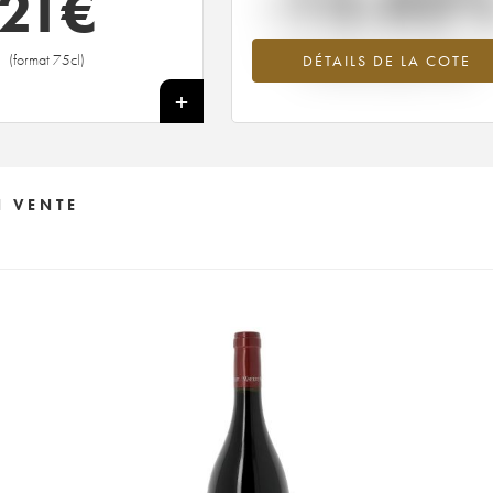
-15.02
21
€
Tendance à la baisse du millésime 2
(format 75cl)
DÉTAILS DE LA COTE
en 2026 par rapport à 2025
+
N VENTE