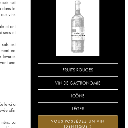
puis huit
u dans le
 aux vins
le et ont
i-secs et
 sols est
lement en
e levures
ivant une
FRUITS ROUGES
VIN DE GASTRONOMIE
ICÔNE
elle-ci a
LÉGER
cuvée afin
VOUS POSSÉDEZ UN VIN
 mûrs. La
IDENTIQUE ?