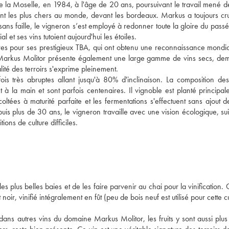
a Moselle, en 1984, à l'âge de 20 ans, poursuivant le travail mené de
ient les plus chers au monde, devant les bordeaux. Markus a toujours cr
sans faille, le vigneron s’est employé à redonner toute la gloire du passé
 et ses vins tutoient aujourd'hui les étoiles.
tres pour ses prestigieux TBA, qui ont obtenu une reconnaissance mondia
arkus Molitor présente également une large gamme de vins secs, dem
alité des terroirs s'exprime pleinement.
s très abruptes allant jusqu'à 80% d'inclinaison. La composition des
t à la main et sont parfois centenaires. Il vignoble est planté principa
coltées à maturité parfaite et les fermentations s'effectuent sans ajout d
uis plus de 30 ans, le vigneron travaille avec une vision écologique, su
ns de culture difficiles.
 plus belles baies et de les faire parvenir au chai pour la vinification. C
oir, vinifié intégralement en fût (peu de bois neuf est utilisé pour cette 
dans autres vins du domaine Markus Molitor, les fruits y sont aussi plus