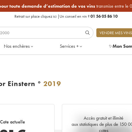
 pour toute demande d’estimation de vos vins
transmise entre le 
Retrait sur place
cliquez ici
|
Un conseil en vin ?
01 56 05 86 10
VENDRE MES VINS
Nos enchères
Services +
✨
Mon Som
r Einstern °
2019
Accès gratuit et illimité
Tendance actuelle de la cote
Cote actuelle
aux statistiques de plus de 150 
cotes