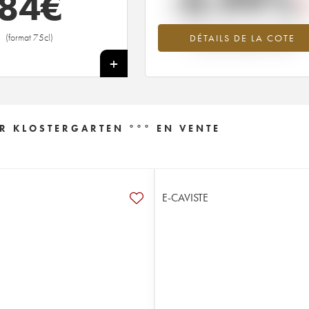
-0.99%
84
€
Tendance à la baisse du millésime 2
(format 75cl)
DÉTAILS DE LA COTE
en 2026 par rapport à 2025
+
R KLOSTERGARTEN °°° EN VENTE
E-CAVISTE