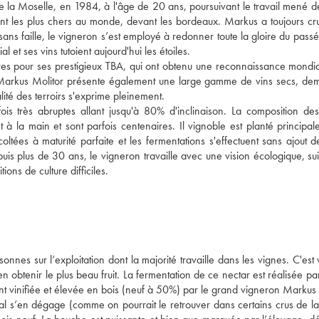
a Moselle, en 1984, à l'âge de 20 ans, poursuivant le travail mené de
ient les plus chers au monde, devant les bordeaux. Markus a toujours cr
sans faille, le vigneron s’est employé à redonner toute la gloire du passé
 et ses vins tutoient aujourd'hui les étoiles.
tres pour ses prestigieux TBA, qui ont obtenu une reconnaissance mondia
arkus Molitor présente également une large gamme de vins secs, dem
alité des terroirs s'exprime pleinement.
s très abruptes allant jusqu'à 80% d'inclinaison. La composition des
t à la main et sont parfois centenaires. Il vignoble est planté principa
coltées à maturité parfaite et les fermentations s'effectuent sans ajout d
uis plus de 30 ans, le vigneron travaille avec une vision écologique, su
ns de culture difficiles.
es sur l’exploitation dont la majorité travaille dans les vignes. C'est 
en obtenir le plus beau fruit. La fermentation de ce nectar est réalisée pa
ent vinifiée et élevée en bois (neuf à 50%) par le grand vigneron Markus 
mal s’en dégage (comme on pourrait le retrouver dans certains crus de l