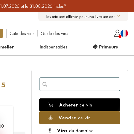
01.07.2026 et le 31.08.2026 inclus*
Les prix sont affichés pour une livraison en :
Cote des vins
Guide des vins
melier
Indispensables
🍇 Primeurs
15
Acheter
ce vin
Vendre
ce vin
000
Vins
du domaine