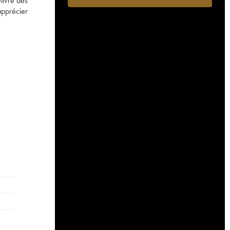
livre des
apprécier