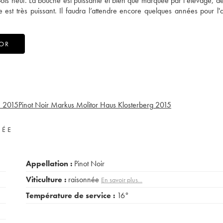
ois neuf. La bouche est puissante et bien que marquée par l’élevage, dé
uge est très puissant. Il faudra l’attendre encore quelques années pour l'
TOR
°
2015
Pinot Noir Markus Molitor Haus Klosterberg
2015
VÉE
Appellation :
Pinot Noir
Viticulture :
raisonnée
En savoir plus...
Température de service :
16°