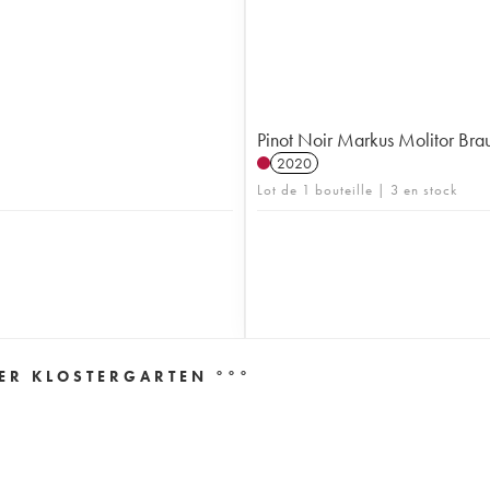
Pinot Noir Markus Molitor Bra
2020
Lot de 1 bouteille | 3 en stock
ER KLOSTERGARTEN °°°