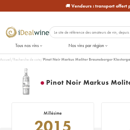
🚚
Vendeurs :
transport offert
Tous nos vins
Nos vins par région
Accueil
/
Recherche de cote
/
Pinot Noir Markus Molitor Brauneberger Klosterg
Pinot Noir Markus Molit
Millésime
2015