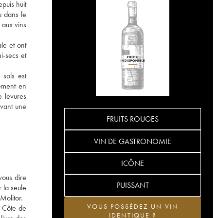
puis huit
u dans le
 aux vins
le et ont
i-secs et
 sols est
lement en
e levures
ivant une
FRUITS ROUGES
VIN DE GASTRONOMIE
ICÔNE
vous dire
PUISSANT
r la seule
Molitor.
VOUS POSSÉDEZ UN VIN
a Côte de
IDENTIQUE ?