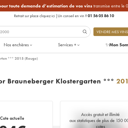
 pour toute demande d’estimation de vos vins
transmise entre le 
Retrait sur place
cliquez ici
|
Un conseil en vin ?
01 56 05 86 10
VENDRE MES VINS
Nos enchères
Services +
✨
Mon Som
arten °°° 2015 (Rouge)
or Brauneberger Klostergarten °°°
20
Accès gratuit et illimité
Tendance actuelle de la cote
Cote actuelle
aux statistiques de plus de 150 
cotes