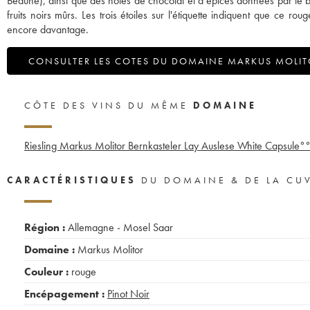
Beaune), ainsi que des notes de chocolat et d’épices données par le b
fruits noirs mûrs. Les trois étoiles sur l'étiquette indiquent que ce ro
encore davantage.
CONSULTER LES COTES DU DOMAINE MARKUS MOLI
CÔTE DES VINS DU MÊME
DOMAINE
Riesling Markus Molitor Bernkasteler Lay Auslese White Capsule°
CARACTÉRISTIQUES
DU DOMAINE & DE LA CU
Région :
Allemagne - Mosel Saar
Domaine :
Markus Molitor
Couleur :
rouge
Encépagement :
Pinot Noir