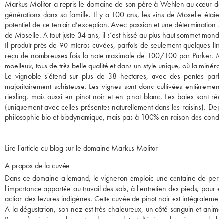
Markus Molitor a repris le domaine de son père à Wehlen au cœur de l
générations dans sa famille. Il y a 100 ans, les vins de Moselle éta
potentiel de ce terroir d’exception. Avec passion et une détermination 
de Moselle. A tout juste 34 ans, il s’est hissé au plus haut sommet mondial
Il produit près de 90 micros cuvées, parfois de seulement quelques li
reçu de nombreuses fois la note maximale de 100/100 par Parker. M
moelleux, tous de très belle qualité et dans un style unique, où la minér
Le vignoble s'étend sur plus de 38 hectares, avec des pentes parfoi
majoritairement schisteuse. Les vignes sont donc cultivées entièremen
riesling, mais aussi en pinot noir et en pinot blanc. Les baies sont ré
(uniquement avec celles présentes naturellement dans les raisins). Dep
philosophie bio et biodynamique, mais pas à 100% en raison des conditio
Lire l'article du blog sur le domaine Markus Molitor
A propos de la cuvée
Dans ce domaine allemand, le vigneron emploie une centaine de personn
l'importance apportée au travail des sols, à l'entretien des pieds, pour 
action des levures indigènes. Cette cuvée de pinot noir est intégralem
A la dégustation, son nez est très chaleureux, un côté sanguin et ani