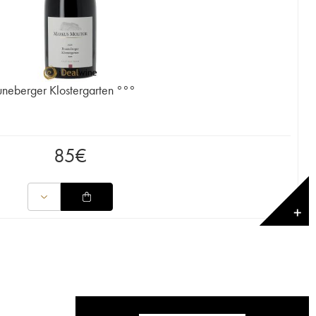
uneberger Klostergarten °°°
85
€
✕