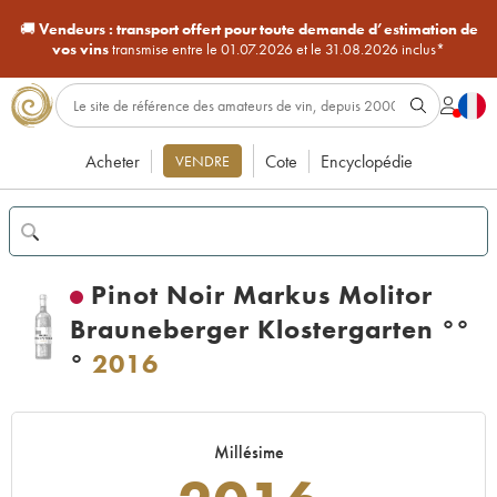
🚚
Vendeurs :
transport offert pour toute demande d’estimation de
vos vins
transmise entre le 01.07.2026 et le 31.08.2026 inclus*
Acheter
Cote
Encyclopédie
VENDRE
Pinot Noir Markus Molitor
Brauneberger Klostergarten °°
°
2016
Millésime