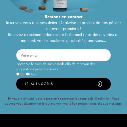
Restons en
contact
Inscrivez-vous à la newsletter iDealwine et profitez de nos pépites
en avant-première !
Recevez directement dans votre boîte mail : nos découvertes du
moment, ventes exclusives, actualités, analyses...
J'accepte le suivi de mes emails afin de recevoir des
suggestions personnalisées
Oui
Non
JE M'INSCRIS
En vous inscrivant, vous acceptez de recevoir les emails de iDealwine. Vous
pouvez vous désabonner à tout moment via le lien présent dans chaque message.