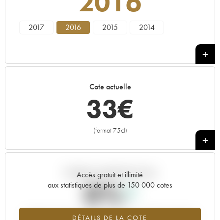
2016
2017
2016
2015
2014
Cote actuelle
33
€
(format 75cl)
+
Tendance actuelle de la cote
Accès gratuit et illimité
0%
aux statistiques de plus de 150 000 cotes
Tendance à la hausse du millésime 2016 en 2026 par rapport à
DÉTAILS DE LA COTE