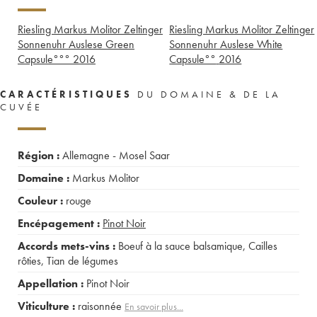
Riesling Markus Molitor Zeltinger
Riesling Markus Molitor Zeltinger
Sonnenuhr Auslese Green
Sonnenuhr Auslese White
Capsule°°°
2016
Capsule°°
2016
CARACTÉRISTIQUES
DU DOMAINE & DE LA
CUVÉE
Région :
Allemagne - Mosel Saar
Domaine :
Markus Molitor
Couleur :
rouge
Encépagement :
Pinot Noir
Accords mets-vins :
Boeuf à la sauce balsamique
,
Cailles
rôties
,
Tian de légumes
Appellation :
Pinot Noir
Viticulture :
raisonnée
En savoir plus...