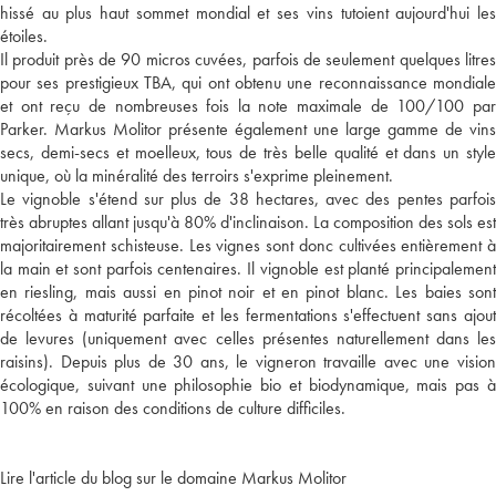
hissé au plus haut sommet mondial et ses vins tutoient aujourd'hui les
étoiles.
Il produit près de 90 micros cuvées, parfois de seulement quelques litres
pour ses prestigieux TBA, qui ont obtenu une reconnaissance mondiale
et ont reçu de nombreuses fois la note maximale de 100/100 par
Parker. Markus Molitor présente également une large gamme de vins
secs, demi-secs et moelleux, tous de très belle qualité et dans un style
unique, où la minéralité des terroirs s'exprime pleinement.
Le vignoble s'étend sur plus de 38 hectares, avec des pentes parfois
très abruptes allant jusqu'à 80% d'inclinaison. La composition des sols est
majoritairement schisteuse. Les vignes sont donc cultivées entièrement à
la main et sont parfois centenaires. Il vignoble est planté principalement
en riesling, mais aussi en pinot noir et en pinot blanc. Les baies sont
récoltées à maturité parfaite et les fermentations s'effectuent sans ajout
de levures (uniquement avec celles présentes naturellement dans les
raisins). Depuis plus de 30 ans, le vigneron travaille avec une vision
écologique, suivant une philosophie bio et biodynamique, mais pas à
100% en raison des conditions de culture difficiles.
Lire l'article du blog sur le domaine Markus Molitor