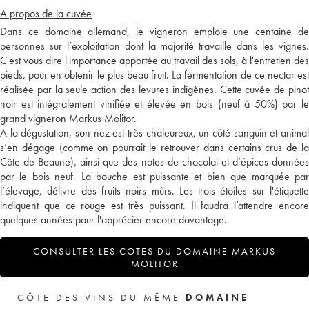
A propos de la cuvée
Dans ce domaine allemand, le vigneron emploie une centaine de
personnes sur l’exploitation dont la majorité travaille dans les vignes.
C'est vous dire l'importance apportée au travail des sols, à l'entretien des
pieds, pour en obtenir le plus beau fruit. La fermentation de ce nectar est
réalisée par la seule action des levures indigènes. Cette cuvée de pinot
noir est intégralement vinifiée et élevée en bois (neuf à 50%) par le
grand vigneron Markus Molitor.
A la dégustation, son nez est très chaleureux, un côté sanguin et animal
s’en dégage (comme on pourrait le retrouver dans certains crus de la
Côte de Beaune), ainsi que des notes de chocolat et d’épices données
par le bois neuf. La bouche est puissante et bien que marquée par
l’élevage, délivre des fruits noirs mûrs. Les trois étoiles sur l'étiquette
indiquent que ce rouge est très puissant. Il faudra l’attendre encore
quelques années pour l'apprécier encore davantage.
CONSULTER LES COTES DU DOMAINE MARKUS
MOLITOR
CÔTE DES VINS DU MÊME
DOMAINE