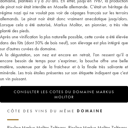
domaine, plantées il y a 30 ans. En effet, jusqu’en 1987, la production
de pinot noir était interdite en Moselle allemande. C’était un héritage du
régime nazi qui ne voulait pas voir de cépages français sur les terroirs
allemands. Le pinot noir était donc vraiment anecdotique jusqu’alors.
Lorsque cela a été autorisé, Markus Molitor, en pionnier, a très vite
planté des pieds.
Après une vinification la plus naturelle possible, cette cuvée a été élevée
dans des fûts (dont 50% de bois neuf), son élevage est plus intégré que
sur d’autres cuvées du domaine.
A la dégustation, son nez est encore en retrait, l’on ressent qu’il a
encore besoin de temps pour s’exprimer, la bouche offre une belle
matière, soutenue par de la fraîcheur et à la finale très salivante et
minérale. Les trois étoiles présentes sur son étiquette indiquent que c'est
un vin puissant.
CONSULTER LES COTES DU DOMAINE MARKUS
MOLITOR
CÔTE DES VINS DU MÊME
DOMAINE
Riesling Markus Molitor Zeltinger
Riesling Markus Molitor Zeltinger