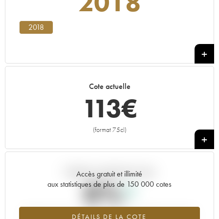
2018
2018
Cote actuelle
113
€
(format 75cl)
+
Tendance actuelle de la cote
Accès gratuit et illimité
0%
aux statistiques de plus de 150 000 cotes
Tendance à la hausse du millésime 2018 en 2026 par rapport à
DÉTAILS DE LA COTE