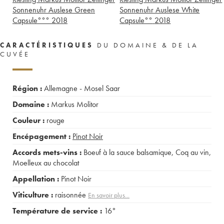
Sonnenuhr Auslese Green
Sonnenuhr Auslese White
Capsule°°°
2018
Capsule°°
2018
CARACTÉRISTIQUES
DU DOMAINE & DE LA
CUVÉE
Région :
Allemagne - Mosel Saar
Domaine :
Markus Molitor
Couleur :
rouge
Encépagement :
Pinot Noir
Accords mets-vins :
Boeuf à la sauce balsamique
,
Coq au vin
,
Moelleux au chocolat
Appellation :
Pinot Noir
Viticulture :
raisonnée
En savoir plus...
Température de service :
16°