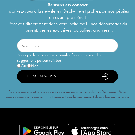
Restons en
contact
Inscrivez-vous à la newsletter iDealwine et profitez de nos pépites
en avant-première !
Recevez directement dans votre boîte mail : nos découvertes du
moment, ventes exclusives, actualités, analyses...
J'accepte le suivi de mes emails afin de recevoir des
suggestions personnalisées
Oui
Non
JE M'INSCRIS
En vous inscrivant, vous acceptez de recevoir les emails de iDealwine. Vous
pouvez vous désabonner à tout moment via le lien présent dans chaque message.