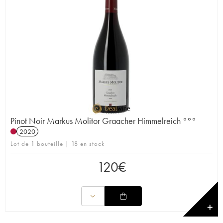
Pinot Noir Markus Molitor Graacher Himmelreich °°°
2020
Lot de 1 bouteille | 18 en stock
120
€
✕