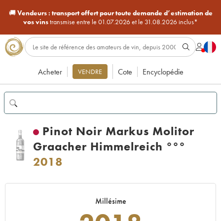
🚚
Vendeurs :
transport offert pour toute demande d’estimation de
vos vins
transmise entre le 01.07.2026 et le 31.08.2026 inclus*
Acheter
Cote
Encyclopédie
VENDRE
Pinot Noir Markus Molitor
Graacher Himmelreich °°°
2018
Millésime