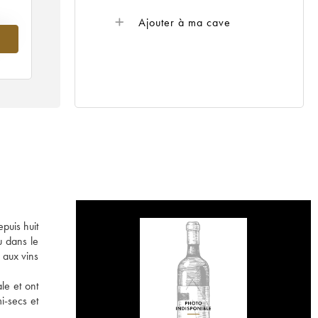
Ajouter à ma cave
021
puis huit
u dans le
 aux vins
le et ont
i-secs et