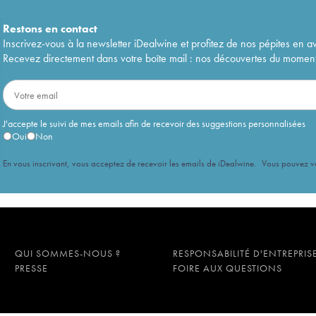
Restons en
contact
Inscrivez-vous à la newsletter iDealwine et profitez de nos pépites en a
Recevez directement dans votre boîte mail : nos découvertes du moment, 
J'accepte le suivi de mes emails afin de recevoir des suggestions personnalisées
Oui
Non
En vous inscrivant, vous acceptez de recevoir les emails de iDealwine. Vous pouvez 
QUI SOMMES-NOUS ?
RESPONSABILITÉ D'ENTREPRIS
PRESSE
FOIRE AUX QUESTIONS