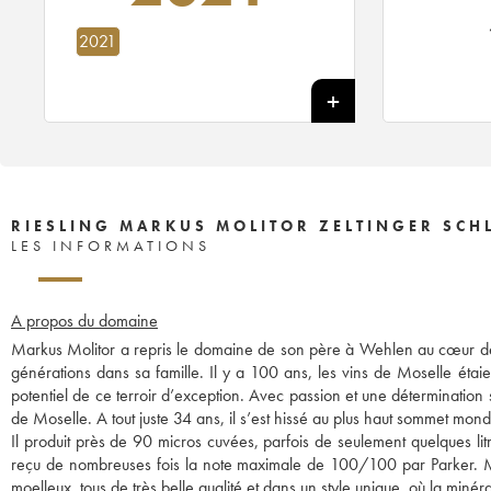
2021
RIESLING MARKUS MOLITOR ZELTINGER SCH
LES INFORMATIONS
A propos du domaine
Markus Molitor a repris le domaine de son père à Wehlen au cœur de l
générations dans sa famille. Il y a 100 ans, les vins de Moselle éta
potentiel de ce terroir d’exception. Avec passion et une détermination 
de Moselle. A tout juste 34 ans, il s’est hissé au plus haut sommet mondial
Il produit près de 90 micros cuvées, parfois de seulement quelques li
reçu de nombreuses fois la note maximale de 100/100 par Parker. M
moelleux, tous de très belle qualité et dans un style unique, où la minér