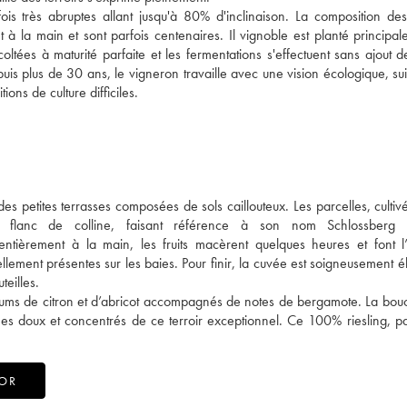
s très abruptes allant jusqu'à 80% d'inclinaison. La composition des
t à la main et sont parfois centenaires. Il vignoble est planté principa
coltées à maturité parfaite et les fermentations s'effectuent sans ajout d
uis plus de 30 ans, le vigneron travaille avec une vision écologique, su
ns de culture difficiles.
des petites terrasses composées de sols caillouteux. Les parcelles, cultiv
à flanc de colline, faisant référence à son nom Schlossberg si
tièrement à la main, les fruits macèrent quelques heures et font l’
lement présentes sur les baies. Pour finir, la cuvée est soigneusement é
teilles.
fums de citron et d’abricot accompagnés de notes de bergamote. La bou
ômes doux et concentrés de ce terroir exceptionnel. Ce 100% riesling, p
TOR