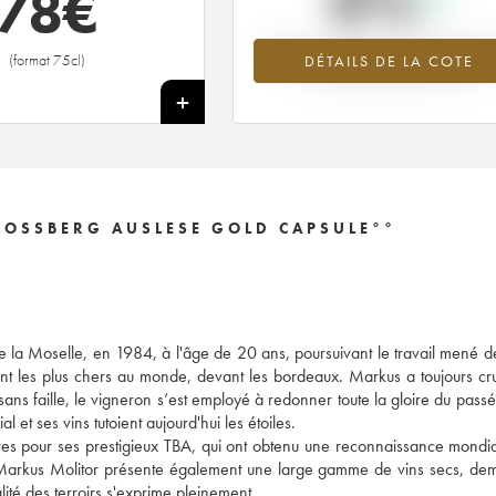
0%
78
€
Tendance à la hausse du millésime 2
(format 75cl)
DÉTAILS DE LA COTE
en 2026 par rapport à 2025
+
LOSSBERG AUSLESE GOLD CAPSULE°°
a Moselle, en 1984, à l'âge de 20 ans, poursuivant le travail mené de
ient les plus chers au monde, devant les bordeaux. Markus a toujours cr
sans faille, le vigneron s’est employé à redonner toute la gloire du passé
 et ses vins tutoient aujourd'hui les étoiles.
tres pour ses prestigieux TBA, qui ont obtenu une reconnaissance mondia
arkus Molitor présente également une large gamme de vins secs, dem
alité des terroirs s'exprime pleinement.