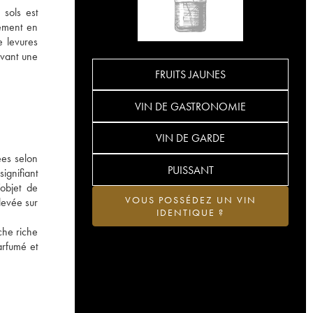
 sols est
lement en
e levures
ivant une
FRUITS JAUNES
VIN DE GASTRONOMIE
VIN DE GARDE
ées selon
PUISSANT
gnifiant
objet de
VOUS POSSÉDEZ UN VIN
levée sur
IDENTIQUE ?
che riche
arfumé et