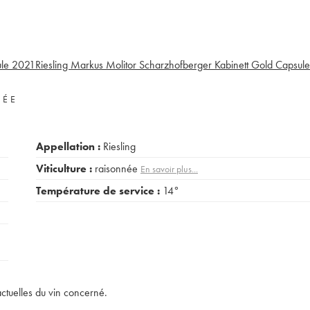
le
2021
Riesling Markus Molitor Scharzhofberger Kabinett Gold Capsule
VÉE
Appellation :
Riesling
Viticulture :
raisonnée
En savoir plus...
Température de service :
14°
actuelles du vin concerné.