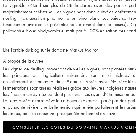
Le vignoble s'étend sur plus de 38 hectares, avec des pentes parfoi
majoritairement schisteuse. Les vignes sont donc cultivées entièremen
riesling, mais aussi en pinot noir et en pinot blanc. Les baies sont ré
(uniquement avec celles présentes naturellement dans les raisins). Dep
philosophie bio et biodynamique, mais pas à 100% en raison des conditio
Lire l'article du blog sur le domaine Markus Molitor
A propos de la cuvée
Les vignes de riesling, provenant de vieilles vignes, sont plantées sur 
les principes de l’agriculture raisonnée, sont ainsi nichées 
en allemand « montagne du château ». Après avoir été récoltés en
fermentations spontanées réalisées grâce aux levures indigènes naturel
lies fines en cuves inox pendant plusieurs mois avant d’être mise en bou
La robe dorée intense dévoile un bouquet expressif porté par des par
et puissante révèle une belle tension qui reflète parfaitement les ar
liquoreux, peut se conserver presque éternellement en cave.
CONSULTER LES COTES DU DOMAINE MARKUS MOLI