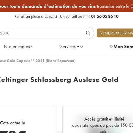
 pour toute demande d’estimation de vos vins
transmise entre le 
Retrait sur place
cliquez ici
|
Un conseil en vin ?
01 56 05 86 10
VENDRE MES VINS
Nos enchères
Services +
✨
Mon Som
lese Gold Capsule°° 2021 (Blanc liquoreux)
Zeltinger Schlossberg Auslese Gold
Accès gratuit et illimité
Tendance actuelle de la cote
Cote actuelle
aux statistiques de plus de 150 
cotes