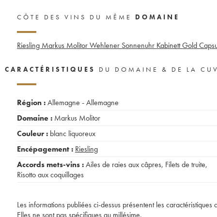
CÔTE DES VINS DU MÊME
DOMAINE
Riesling Markus Molitor Wehlener Sonnenuhr Kabinett Gold Capsu
CARACTÉRISTIQUES
DU DOMAINE & DE LA CU
Région :
Allemagne - Allemagne
Domaine :
Markus Molitor
Couleur :
blanc liquoreux
Encépagement :
Riesling
Accords mets-vins :
Ailes de raies aux câpres
,
Filets de truite
,
Risotto aux coquillages
Les informations publiées ci-dessus présentent les caractéristiques 
Elles ne sont pas spécifiques au millésime.