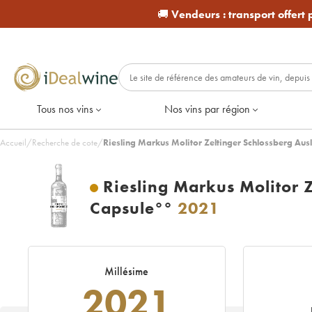
🚚
Vendeurs :
transport offert
Tous nos vins
Nos vins par région
Accueil
/
Recherche de cote
/
Riesling Markus Molitor Zeltinger Schlossberg Aus
Riesling Markus Molitor 
Capsule°°
2021
Millésime
2021