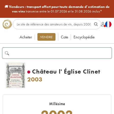
🚚
Vendeurs :
transport offert pour toute demande d’estimation de
vos vins
transmise entre le 01.07.2026 et le 31.08.2026 inclus*
Acheter
Cote
Encyclopédie
VENDRE
Château l' Église Clinet
2003
Millésime