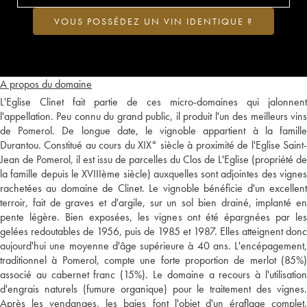
VOUS POSSÉDEZ UN VIN IDENTIQUE ?
A propos du domaine
L'Eglise Clinet fait partie de ces micro-domaines qui jalonnent
l'appellation. Peu connu du grand public, il produit l'un des meilleurs vins
de Pomerol. De longue date, le vignoble appartient à la famille
Durantou. Constitué au cours du XIX° siècle à proximité de l'Eglise Saint-
Jean de Pomerol, il est issu de parcelles du Clos de L'Eglise (propriété de
la famille depuis le XVIIIème siècle) auxquelles sont adjointes des vignes
rachetées au domaine de Clinet. Le vignoble bénéficie d'un excellent
terroir, fait de graves et d'argile, sur un sol bien drainé, implanté en
pente légère. Bien exposées, les vignes ont été épargnées par les
gelées redoutables de 1956, puis de 1985 et 1987. Elles atteignent donc
aujourd'hui une moyenne d'âge supérieure à 40 ans. L'encépagement,
traditionnel à Pomerol, compte une forte proportion de merlot (85%)
associé au cabernet franc (15%). Le domaine a recours à l'utilisation
d'engrais naturels (fumure organique) pour le traitement des vignes.
Après les vendanges, les baies font l'objet d'un éraflage complet.