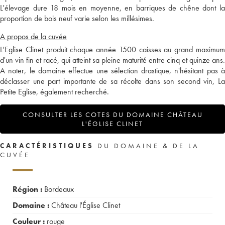
L'élevage dure 18 mois en moyenne, en barriques de chêne dont la
proportion de bois neuf varie selon les millésimes.
A propos de la cuvée
L'Eglise Clinet produit chaque année 1500 caisses au grand maximum
d'un vin fin et racé, qui atteint sa pleine maturité entre cinq et quinze ans.
A noter, le domaine effectue une sélection drastique, n'hésitant pas à
déclasser une part importante de sa récolte dans son second vin, La
Petite Eglise, également recherché.
CONSULTER LES COTES DU DOMAINE CHÂTEAU
L'ÉGLISE CLINET
CARACTÉRISTIQUES
DU DOMAINE & DE LA
CUVÉE
Région :
Bordeaux
Domaine :
Château l'Église Clinet
Couleur :
rouge