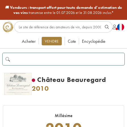
🚚
Vendeurs :
transport offert pour toute demande d’estimation de
vos vins
transmise entre le 01.07.2026 et le 31.08.2026 inclus*
Acheter
Cote
Encyclopédie
VENDRE
Château Beauregard
2010
Millésime