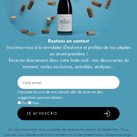
Restons en
contact
Inscrivez-vous à la newsletter iDealwine et profitez de nos pépites
en avant-première !
Recevez directement dans votre boîte mail : nos découvertes du
moment, ventes exclusives, actualités, analyses...
J'accepte le suivi de mes emails afin de recevoir des
suggestions personnalisées
Oui
Non
JE M'INSCRIS
En vous inscrivant, vous acceptez de recevoir les emails de iDealwine. Vous
pouvez vous désabonner à tout moment via le lien présent dans chaque message.