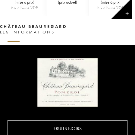
(
mise à prix
)
(
prix actuel
)
(
mise à prix
)
20
€
20
€
Prix à l'unité
Prix à l'unité
✕
CHÂTEAU BEAUREGARD
LES INFORMATIONS
FRUITS NOIRS