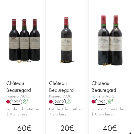
Château
Château
Château
Beauregard
Beauregard
Beauregard
Pomerol AOC
Pomerol AOC
Pomerol AOC
1992
A
2002
A
1992
A
Lot de 3 bouteilles
Lot de 1 bouteille |
Lot de 2 bouteilles
| 0 enchère
1 enchère
| 0 enchère
60
€
20
€
40
€