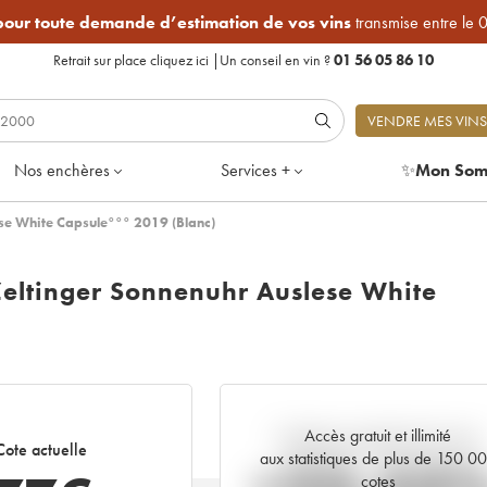
 pour toute demande d’estimation de vos vins
transmise entre le 
Retrait sur place
cliquez ici
|
Un conseil en vin ?
01 56 05 86 10
VENDRE MES VINS
Nos enchères
Services +
✨
Mon Som
ese White Capsule°°° 2019 (Blanc)
Zeltinger Sonnenuhr Auslese White
Accès gratuit et illimité
Tendance actuelle de la cote
Cote actuelle
aux statistiques de plus de 150 0
cotes