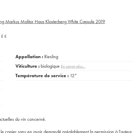
ing Markus Molitor Haus Klosterberg White Capsule
2019
VÉE
Appellation :
Riesling
Viticulture :
biologique
En savoir plus...
Température de service :
12°
actuelles du vin concerné.
t de le copier sans en avoir demandé préalablement la permission à l'auteur.