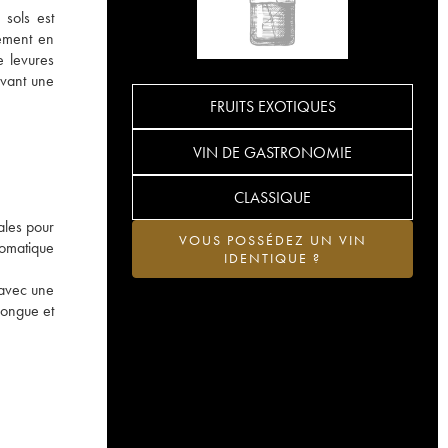
 sols est
lement en
e levures
ivant une
FRUITS EXOTIQUES
VIN DE GASTRONOMIE
CLASSIQUE
ales pour
VOUS POSSÉDEZ UN VIN
romatique
IDENTIQUE ?
 avec une
 longue et