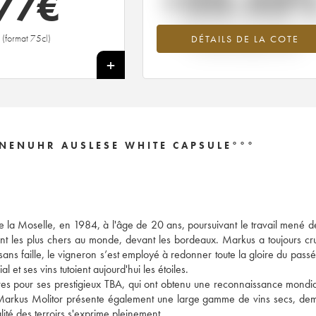
+23.53
77
€
Tendance à la hausse du millésime 20
(format 75cl)
DÉTAILS DE LA COTE
en 2026 par rapport à 2025
+
NENUHR AUSLESE WHITE CAPSULE°°°
a Moselle, en 1984, à l'âge de 20 ans, poursuivant le travail mené de
ient les plus chers au monde, devant les bordeaux. Markus a toujours cr
sans faille, le vigneron s’est employé à redonner toute la gloire du passé
 et ses vins tutoient aujourd'hui les étoiles.
tres pour ses prestigieux TBA, qui ont obtenu une reconnaissance mondia
arkus Molitor présente également une large gamme de vins secs, dem
alité des terroirs s'exprime pleinement.