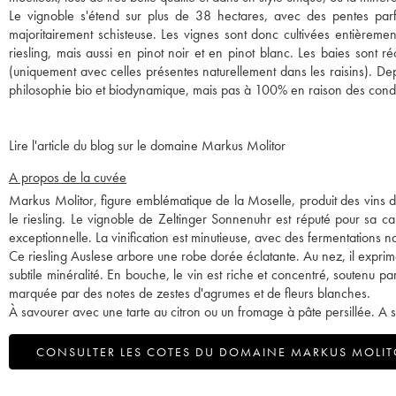
Le vignoble s'étend sur plus de 38 hectares, avec des pentes parfoi
majoritairement schisteuse. Les vignes sont donc cultivées entièremen
riesling, mais aussi en pinot noir et en pinot blanc. Les baies sont ré
(uniquement avec celles présentes naturellement dans les raisins). Dep
philosophie bio et biodynamique, mais pas à 100% en raison des conditio
Lire l'article du blog sur le domaine Markus Molitor
A propos de la cuvée
Markus Molitor, figure emblématique de la Moselle, produit des vins d'e
le riesling. Le vignoble de Zeltinger Sonnenuhr est réputé pour sa c
exceptionnelle. La vinification est minutieuse, avec des fermentations nat
Ce riesling Auslese arbore une robe dorée éclatante. Au nez, il expri
subtile minéralité. En bouche, le vin est riche et concentré, soutenu par
marquée par des notes de zestes d'agrumes et de fleurs blanches.
À savourer avec une tarte au citron ou un fromage à pâte persillée. A 
CONSULTER LES COTES DU DOMAINE MARKUS MOLI