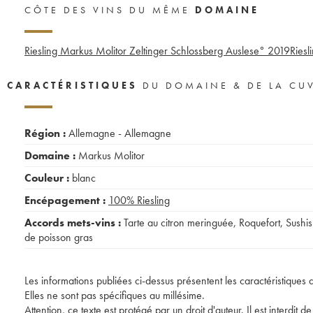
CÔTE DES VINS DU MÊME
DOMAINE
Riesling Markus Molitor Zeltinger Schlossberg Auslese°
2019
Riesl
CARACTÉRISTIQUES
DU DOMAINE & DE LA CU
Région :
Allemagne - Allemagne
Domaine :
Markus Molitor
Couleur :
blanc
Encépagement :
100%
Riesling
Accords mets-vins :
Tarte au citron meringuée
,
Roquefort
,
Sushis
de poisson gras
Les informations publiées ci-dessus présentent les caractéristiques 
Elles ne sont pas spécifiques au millésime.
Attention, ce texte est protégé par un droit d'auteur. Il est interdi