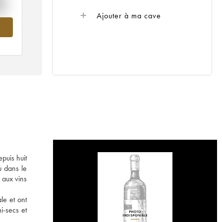
%
Ajouter à ma cave
19
puis huit
u dans le
 aux vins
le et ont
i-secs et