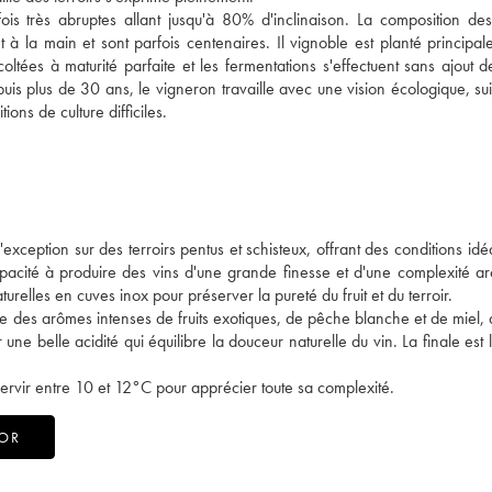
s très abruptes allant jusqu'à 80% d'inclinaison. La composition des
t à la main et sont parfois centenaires. Il vignoble est planté principa
coltées à maturité parfaite et les fermentations s'effectuent sans ajout d
uis plus de 30 ans, le vigneron travaille avec une vision écologique, su
ns de culture difficiles.
xception sur des terroirs pentus et schisteux, offrant des conditions idé
apacité à produire des vins d'une grande finesse et d'une complexité a
urelles en cuves inox pour préserver la pureté du fruit et du terroir.
me des arômes intenses de fruits exotiques, de pêche blanche et de miel,
 une belle acidité qui équilibre la douceur naturelle du vin. La finale est
servir entre 10 et 12°C pour apprécier toute sa complexité.
TOR