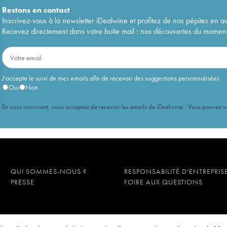
Restons en
contact
Inscrivez-vous à la newsletter iDealwine et profitez de nos pépites en a
Recevez directement dans votre boîte mail : nos découvertes du moment, 
J'accepte le suivi de mes emails afin de recevoir des suggestions personnalisées
Oui
Non
En vous inscrivant, vous acceptez de recevoir les emails de iDealwine. Vous pouvez 
QUI SOMMES-NOUS ?
RESPONSABILITÉ D'ENTREPRIS
PRESSE
FOIRE AUX QUESTIONS