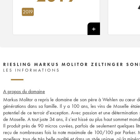
2019
RIESLING MARKUS MOLITOR ZELTINGER SON
LES INFORMATIONS
A propos du domaine
Markus Molitor a repris le domaine de son père à Wehlen au cœur de l
générations dans sa famille. Il y a 100 ans, les vins de Moselle éta
potentiel de ce terroir d’exception. Avec passion et une détermination 
de Moselle. A tout juste 34 ans, il s’est hissé au plus haut sommet mondial
Il produit près de 90 micros cuvées, parfois de seulement quelques li
reçu de nombreuses fois la note maximale de 100/100 par Parker. M
moelleux, tous de très belle qualité et dans un style unique, où la minér