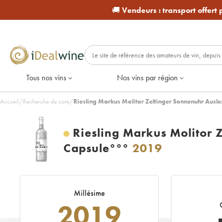
🚚
Vendeurs :
transport offert
Tous nos vins
Nos vins par région
Accueil
/
Recherche de cote
/
Riesling Markus Molitor Zeltinger Sonnenuhr Ausl
Riesling Markus Molitor 
Capsule°°°
2019
Millésime
2019