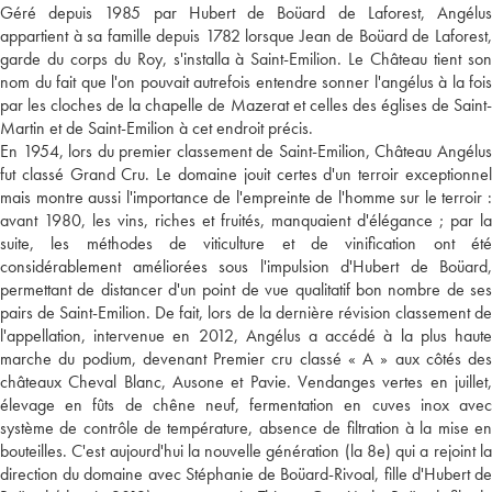
Géré depuis 1985 par Hubert de Boüard de Laforest, Angélus
appartient à sa famille depuis 1782 lorsque Jean de Boüard de Laforest,
garde du corps du Roy, s'installa à Saint-Emilion. Le Château tient son
nom du fait que l'on pouvait autrefois entendre sonner l'angélus à la fois
par les cloches de la chapelle de Mazerat et celles des églises de Saint-
Martin et de Saint-Emilion à cet endroit précis.
En 1954, lors du premier classement de Saint-Emilion, Château Angélus
fut classé Grand Cru. Le domaine jouit certes d'un terroir exceptionnel
mais montre aussi l'importance de l'empreinte de l'homme sur le terroir :
avant 1980, les vins, riches et fruités, manquaient d'élégance ; par la
suite, les méthodes de viticulture et de vinification ont été
considérablement améliorées sous l'impulsion d'Hubert de Boüard,
permettant de distancer d'un point de vue qualitatif bon nombre de ses
pairs de Saint-Emilion. De fait, lors de la dernière révision classement de
l'appellation, intervenue en 2012, Angélus a accédé à la plus haute
marche du podium, devenant Premier cru classé « A » aux côtés des
châteaux Cheval Blanc, Ausone et Pavie. Vendanges vertes en juillet,
élevage en fûts de chêne neuf, fermentation en cuves inox avec
système de contrôle de température, absence de filtration à la mise en
bouteilles. C'est aujourd'hui la nouvelle génération (la 8e) qui a rejoint la
direction du domaine avec Stéphanie de Boüard-Rivoal, fille d'Hubert de