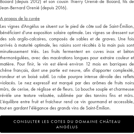
Boüard (depuis 2012) et son cousin Thierry Grenié-de Boüard, fils de
Jean-Bernard Grenié (depuis 2016).
A propos de la cuvée
Les vignes d’Angélus se situent sur le pied de côte sud de Saint-Émilion,
bénéficiant d’une exposition solaire optimale. Les vignes se dressent sur
des sols argilo-calcaires, composés de sables et de graves. Une fois
arrivés à maturité optimale, les raisins sont récoltés à la main puis sont
minutieusement triés. Les fruits fermentent en cuves inox et béton
thermorégulées, avec des macérations longues pour extraire couleur et
matière. Pour finir, le vin est élevé environ 12 mois en barriques de
chêne français, dont une partie est neuve, afin d’apporter complexité,
rondeur et un boisé subtil. La robe pourpre intense dévoile des reflets
violacés. Le nez expressif est marqué par des arômes de fruits noirs
mûrs, de cerise, de réglisse et de fleurs. La bouche souple et charmeuse
révèle une texture veloutée, sublimée par des tannins fins et mûrs.
L’équilibre entre fruit et fraîcheur rend ce vin gourmand et accessible,
tout en gardant l’élégance des grands vins de Saint-Émilion.
CONSULTER LES COTES DU DOMAINE CHÂTEAU
ANGÉLUS