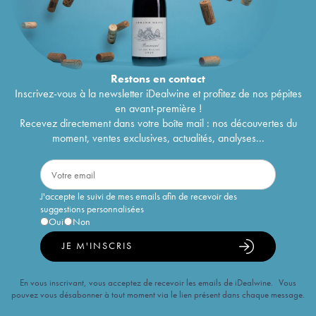
Restons en
contact
Inscrivez-vous à la newsletter iDealwine et profitez de nos pépites
en avant-première !
Recevez directement dans votre boîte mail : nos découvertes du
moment, ventes exclusives, actualités, analyses...
J'accepte le suivi de mes emails afin de recevoir des
suggestions personnalisées
Oui
Non
JE M'INSCRIS
En vous inscrivant, vous acceptez de recevoir les emails de iDealwine. Vous
pouvez vous désabonner à tout moment via le lien présent dans chaque message.