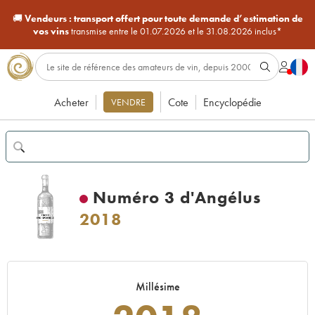
🚚
Vendeurs :
transport offert pour toute demande d’estimation de
vos vins
transmise entre le 01.07.2026 et le 31.08.2026 inclus*
Acheter
Cote
Encyclopédie
VENDRE
Numéro 3 d'Angélus
2018
Millésime