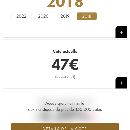
2018
2022
2020
2019
2018
Cote actuelle
47
€
(format 75cl)
+
Tendance actuelle de la cote
Accès gratuit et illimité
-2.29%
aux statistiques de plus de 150 000 cotes
Tendance à la baisse du millésime 2018 en 2026 par rapport à
DÉTAILS DE LA COTE