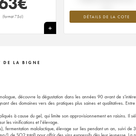
63
€
(format 75cl)
DÉTAILS DE LA COTE
+
 DE LA BIGNE
nologue, découvre la dégustation dans les années 90 avant de s'intére
agnant des domaines vers des pratiques plus saines et qualitatives. Entr
qués à cause du gel, qui limite son approvisionnement en raisins. Il sé
 les vinifications et l’élevage.
s), fermentation malolactique, élevage sur lies pendant un an, suivi de 
 mg/L de SO2 total) pour offrir des vins expressifs dès leur jeunesse. La p