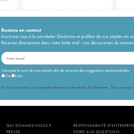
Restons en
contact
Inscrivez-vous à la newsletter iDealwine et profitez de nos pépites en a
Recevez directement dans votre boîte mail : nos découvertes du moment, 
J'accepte le suivi de mes emails afin de recevoir des suggestions personnalisées
Oui
Non
En vous inscrivant, vous acceptez de recevoir les emails de iDealwine. Vous pouvez 
QUI SOMMES-NOUS ?
RESPONSABILITÉ D'ENTREPRIS
PRESSE
FOIRE AUX QUESTIONS