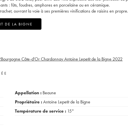
enants : fûts, foudres, amphores en porcelaine ou en céramique.
et, ouvrant la voie à ses premières vinifications de raisins en propre
T DE LA BIGNE
2
Bourgogne Côte-d'Or Chardonnay Antoine Lepetit de la Bigne
2022
VÉE
Appellation :
Beaune
Propriétaire :
Antoine Lepetit de la Bigne
Température de service :
15°