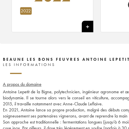
2022
BEAUNE LES BONS FEUVRES ANTOINE LEPETIT
LES INFORMATIONS
A propos du domaine
Antoine Lepetit de la Bigne, polytechnicien, ingénieur agronome et œ
biodynamie. Il se tourne alors vers le conseil en viticulture, accomp
2015, il travaille notamment avec Anne-Claude Leflaive.
En 2021, Antoine lance sa propre production, malgré des débuts compli
soigneusement ses partenaires vignerons, avant de reprendre la main sur
Son approche est traditionnelle : fermentations longues (jusqu’à 6 moi
cuve inox. Par ailleurs, il dose très légèrement en soufre (parfois à 30