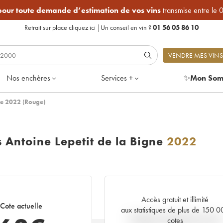
 pour toute demande d’estimation de vos vins
transmise entre le 
Retrait sur place
cliquez ici
|
Un conseil en vin ?
01 56 05 86 10
VENDRE MES VINS
Nos enchères
Services +
✨
Mon Som
ne 2022 (Rouge)
 Antoine Lepetit de la Bigne
2022
Accès gratuit et illimité
Cote actuelle
aux statistiques de plus de 150 
Tendance actuelle de la cote
cotes