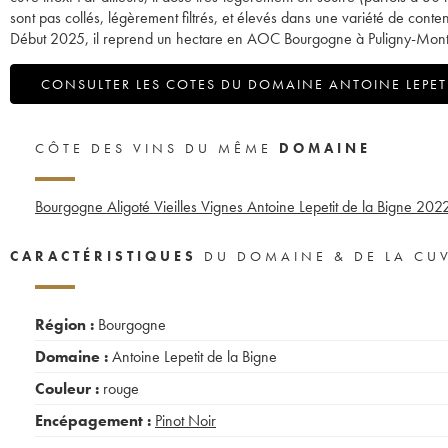
sont pas collés, légèrement filtrés, et élevés dans une variété de cont
Début 2025, il reprend un hectare en AOC Bourgogne à Puligny-Montrach
CONSULTER LES COTES DU DOMAINE ANTOINE LEPETI
CÔTE DES VINS DU MÊME
DOMAINE
Bourgogne Aligoté Vieilles Vignes Antoine Lepetit de la Bigne
202
CARACTÉRISTIQUES
DU DOMAINE & DE LA CU
Région :
Bourgogne
Domaine :
Antoine Lepetit de la Bigne
Couleur :
rouge
Encépagement :
Pinot Noir