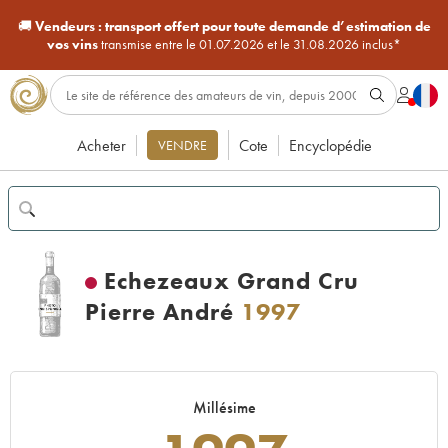
🚚
Vendeurs :
transport offert pour toute demande d’estimation de
vos vins
transmise entre le 01.07.2026 et le 31.08.2026 inclus*
Acheter
Cote
Encyclopédie
VENDRE
Echezeaux Grand Cru
Pierre André
1997
Millésime