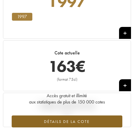
1997
1997
Cote actuelle
163
€
(format 75cl)
+
Accès gratuit et illimité
aux statistiques de plus de 150 000 cotes
Tendance actuelle de la cote
DÉTAILS DE LA COTE