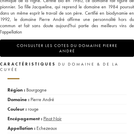
chimique de la vigne. Certifié bio en 1980, ce domaine fait figure de
pionnier. Sa fille Jacqueline, qui reprend le domaine en 1984 poursuit
dans un même esprit le travail de son père. Certifié en biodynamie en
1992, le domaine Pierre André affirme une personnalité hors du
commun et fait sans doute aujourd'hui partie des meilleurs vins de
l'appellation
CONSULTER LES COTES DU DOMAINE PIERRE
ANDRÉ
CARACTÉRISTIQUES
DU DOMAINE & DE LA
CUVÉE
Région :
Bourgogne
Domaine :
Pierre André
Couleur :
rouge
Encépagement :
Pinot Noir
Appellation :
Echezeaux