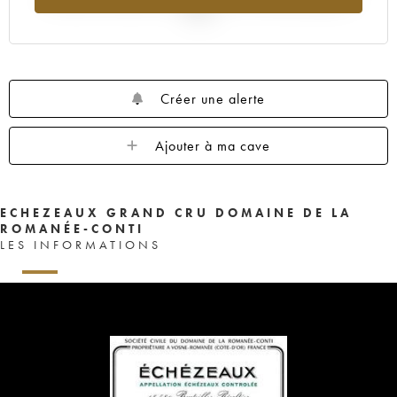
1958
1957
1955
1948
1946
2025
1935
Créer une alerte
Ajouter à ma cave
ECHEZEAUX GRAND CRU DOMAINE DE LA
ROMANÉE-CONTI
LES INFORMATIONS