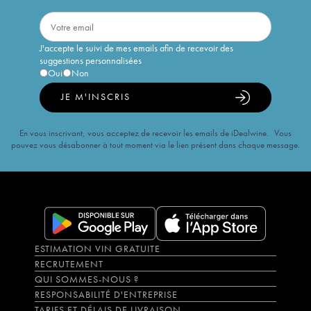
J'accepte le suivi de mes emails afin de recevoir des
suggestions personnalisées
Oui
Non
JE M'INSCRIS
En vous inscrivant, vous acceptez de recevoir les emails de iDealwine. Vous
pouvez vous désabonner à tout moment via le lien présent dans chaque message.
ESTIMATION VIN GRATUITE
RECRUTEMENT
QUI SOMMES-NOUS ?
RESPONSABILITÉ D'ENTREPRISE
TARIFS ET DÉLAIS DE LIVRAISON