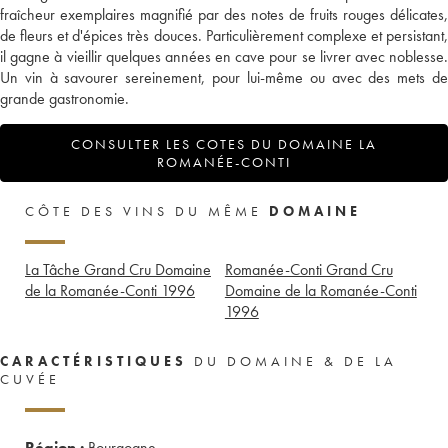
fraîcheur exemplaires magnifié par des notes de fruits rouges délicates,
de fleurs et d'épices très douces. Particulièrement complexe et persistant,
il gagne à vieillir quelques années en cave pour se livrer avec noblesse.
Un vin à savourer sereinement, pour lui-même ou avec des mets de
grande gastronomie.
CONSULTER LES COTES DU DOMAINE LA
ROMANÉE-CONTI
CÔTE DES VINS DU MÊME
DOMAINE
La Tâche Grand Cru Domaine
Romanée-Conti Grand Cru
de la Romanée-Conti
1996
Domaine de la Romanée-Conti
1996
CARACTÉRISTIQUES
DU DOMAINE & DE LA
CUVÉE
Région :
Bourgogne