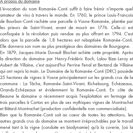
A propos du domaine
L'évocation du nom Romanée-Conti suffit à faire frémir n'importe quel
amateur de vins à travers le monde. En 1760, le prince Louis-François
de Bourbon-Conti rachète une parcelle à Vosne-Romanée, plantée par
les prieurs de Saint-Vivant, avant de mourir en 1776. Celle-ci est
confisquée à la révolution puis vendue au plus offrant en 1794. C'est
alors que la parcelle de 1,8 hectares est rebaptisée Romanée-Conti.
Elle donnera son nom au plus prestigieux des domaines de Bourgogne.
En 1879, Jacques-Marie Duvault Blochet achète cette propriété. Après
la direction du domaine par Henry-Frédéric Roch, Lalou Bize-Leroy et
Aubert de Villaine, c'est aujourd'hui Perrine Fenal et Bertand de Villaine
qui ont repris la main. Le Domaine de la Romanée-Conti (DRC) possède
25 hectares de vignes à Vosne principalement sur les grands crus de la
commune : La Tâche, Romanée-Saint-Vivant, Richebourg, Echézeaux,
Grands-Echézeaux et évidemment la Romanée-Conti. En côte de
Beaune le domaine a récemment acquis l'exploitation en fermage de
trois parcelles à Corton en plus de ses mythiques vignes de Montrachet
et Bâtard-Montrachet (production confidentielle non commercialisée).
Bien que la Romanée-Conti soit au coeur de toutes les attentions, les
autres grands crus du domaine se montrent irréprochables par le travail
mené tant à la vigne (conduite en biodynamie) qu'à la cuverie, (où la