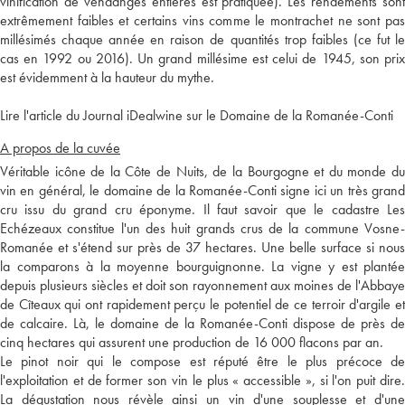
vinification de vendanges entières est pratiquée). Les rendements sont
extrêmement faibles et certains vins comme le montrachet ne sont pas
millésimés chaque année en raison de quantités trop faibles (ce fut le
cas en 1992 ou 2016). Un grand millésime est celui de 1945, son prix
est évidemment à la hauteur du mythe.
Lire l'article du Journal iDealwine sur le Domaine de la Romanée-Conti
A propos de la cuvée
Véritable icône de la Côte de Nuits, de la Bourgogne et du monde du
vin en général, le domaine de la Romanée-Conti signe ici un très grand
cru issu du grand cru éponyme. Il faut savoir que le cadastre Les
Echézeaux constitue l'un des huit grands crus de la commune Vosne-
Romanée et s'étend sur près de 37 hectares. Une belle surface si nous
la comparons à la moyenne bourguignonne. La vigne y est plantée
depuis plusieurs siècles et doit son rayonnement aux moines de l'Abbaye
de Cîteaux qui ont rapidement perçu le potentiel de ce terroir d'argile et
de calcaire. Là, le domaine de la Romanée-Conti dispose de près de
cinq hectares qui assurent une production de 16 000 flacons par an.
Le pinot noir qui le compose est réputé être le plus précoce de
l'exploitation et de former son vin le plus « accessible », si l'on puit dire.
La dégustation nous révèle ainsi un vin d'une souplesse et d'une