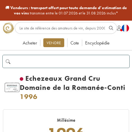
🚚
Vendeurs :
transport offert pour toute demande d’estimation de
vos vins
transmise entre le 01.07.2026 et le 31.08.2026 inclus*
Acheter
Cote
Encyclopédie
VENDRE
Echezeaux Grand Cru
Domaine de la Romanée-Conti
1996
Millésime