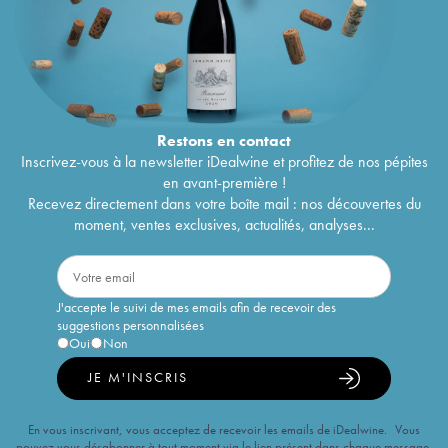
Restons en
contact
Inscrivez-vous à la newsletter iDealwine et profitez de nos pépites
en avant-première !
Recevez directement dans votre boîte mail : nos découvertes du
moment, ventes exclusives, actualités, analyses...
J'accepte le suivi de mes emails afin de recevoir des
suggestions personnalisées
Oui
Non
JE M'INSCRIS
En vous inscrivant, vous acceptez de recevoir les emails de iDealwine. Vous
pouvez vous désabonner à tout moment via le lien présent dans chaque message.