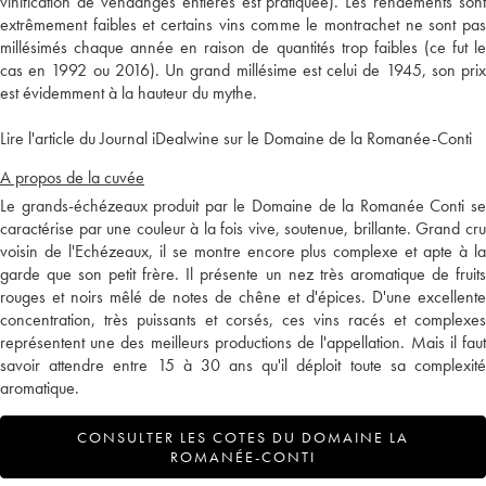
vinification de vendanges entières est pratiquée). Les rendements sont
extrêmement faibles et certains vins comme le montrachet ne sont pas
millésimés chaque année en raison de quantités trop faibles (ce fut le
cas en 1992 ou 2016). Un grand millésime est celui de 1945, son prix
est évidemment à la hauteur du mythe.
Lire l'article du Journal iDealwine sur le Domaine de la Romanée-Conti
A propos de la cuvée
Le grands-échézeaux produit par le Domaine de la Romanée Conti se
caractérise par une couleur à la fois vive, soutenue, brillante. Grand cru
voisin de l'Echézeaux, il se montre encore plus complexe et apte à la
garde que son petit frère. Il présente un nez très aromatique de fruits
rouges et noirs mêlé de notes de chêne et d'épices. D'une excellente
concentration, très puissants et corsés, ces vins racés et complexes
représentent une des meilleurs productions de l'appellation. Mais il faut
savoir attendre entre 15 à 30 ans qu'il déploit toute sa complexité
aromatique.
CONSULTER LES COTES DU DOMAINE LA
ROMANÉE-CONTI