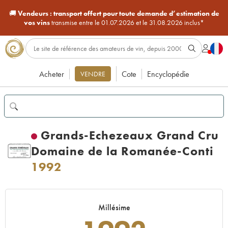
🚚
Vendeurs :
transport offert pour toute demande d’estimation de
vos vins
transmise entre le 01.07.2026 et le 31.08.2026 inclus*
Acheter
Cote
Encyclopédie
VENDRE
Grands-Echezeaux Grand Cru
Domaine de la Romanée-Conti
1992
Millésime