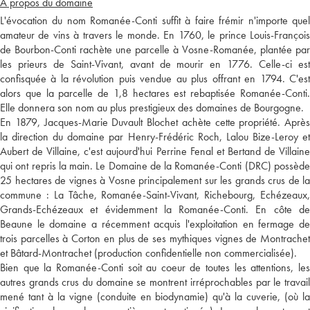
A propos du domaine
L'évocation du nom Romanée-Conti suffit à faire frémir n'importe quel
amateur de vins à travers le monde. En 1760, le prince Louis-François
de Bourbon-Conti rachète une parcelle à Vosne-Romanée, plantée par
les prieurs de Saint-Vivant, avant de mourir en 1776. Celle-ci est
confisquée à la révolution puis vendue au plus offrant en 1794. C'est
alors que la parcelle de 1,8 hectares est rebaptisée Romanée-Conti.
Elle donnera son nom au plus prestigieux des domaines de Bourgogne.
En 1879, Jacques-Marie Duvault Blochet achète cette propriété. Après
la direction du domaine par Henry-Frédéric Roch, Lalou Bize-Leroy et
Aubert de Villaine, c'est aujourd'hui Perrine Fenal et Bertand de Villaine
qui ont repris la main. Le Domaine de la Romanée-Conti (DRC) possède
25 hectares de vignes à Vosne principalement sur les grands crus de la
commune : La Tâche, Romanée-Saint-Vivant, Richebourg, Echézeaux,
Grands-Echézeaux et évidemment la Romanée-Conti. En côte de
Beaune le domaine a récemment acquis l'exploitation en fermage de
trois parcelles à Corton en plus de ses mythiques vignes de Montrachet
et Bâtard-Montrachet (production confidentielle non commercialisée).
Bien que la Romanée-Conti soit au coeur de toutes les attentions, les
autres grands crus du domaine se montrent irréprochables par le travail
mené tant à la vigne (conduite en biodynamie) qu'à la cuverie, (où la