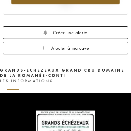
1959
1958
1957
1956
1955
2025
1953
1952
1948
1947
1943
1942
1940
1937
1929
Créer une alerte
Ajouter à ma cave
GRANDS-ECHEZEAUX GRAND CRU DOMAINE
DE LA ROMANÉE-CONTI
LES INFORMATIONS