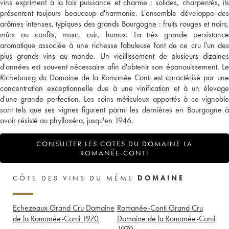
vins expriment à la fois puissance et charme : solides, charpentés, ils
présentent toujours beaucoup d'harmonie. L'ensemble développe des
arômes intenses, typiques des grands Bourgogne : fruits rouges et noirs,
mûrs ou confits, musc, cuir, humus. La très grande persistance
aromatique associée à une richesse fabuleuse font de ce cru l'un des
plus grands vins au monde. Un vieillissement de plusieurs dizaines
d'années est souvent nécessaire afin d'obtenir son épanouissement. Le
Richebourg du Domaine de la Romanée Conti est caractérisé par une
concentration exceptionnelle due à une vinification et à un élevage
d'une grande perfection. Les soins méticuleux apportés à ce vignoble
sont tels que ses vignes figurent parmi les dernières en Bourgogne à
avoir résisté au phylloxéra, jusqu'en 1946.
CONSULTER LES COTES DU DOMAINE LA
ROMANÉE-CONTI
CÔTE DES VINS DU MÊME
DOMAINE
Echezeaux Grand Cru Domaine
Romanée-Conti Grand Cru
de la Romanée-Conti
1970
Domaine de la Romanée-Conti