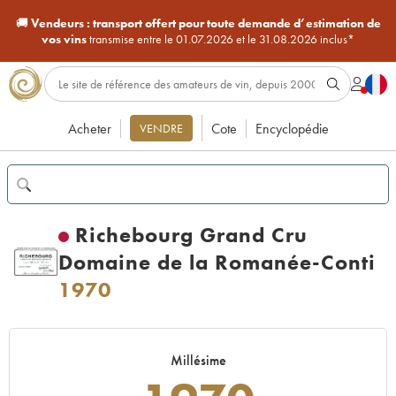
🚚
Vendeurs :
transport offert pour toute demande d’estimation de
vos vins
transmise entre le 01.07.2026 et le 31.08.2026 inclus*
Acheter
Cote
Encyclopédie
VENDRE
Richebourg Grand Cru
Domaine de la Romanée-Conti
1970
Millésime