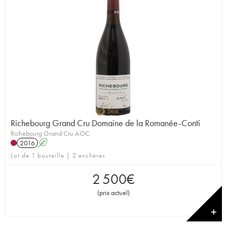
Richebourg Grand Cru Domaine de la Romanée-Conti
Richebourg Grand Cru AOC
2016
A
Lot de 1 bouteille | 2 enchères
2 500
€
(
prix actuel
)
✕