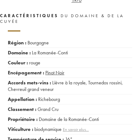
1970
CARACTÉRISTIQUES
DU DOMAINE & DE LA
CUVÉE
Région :
Bourgogne
Domaine :
La Romanée-Conti
Couleur :
rouge
Encépagement :
Pinot Noir
Accords mets-vins :
Lièvre à la royale
,
Tournedos rossini
,
Chevreuil grand veneur
Appellation :
Richebourg
Classement :
Grand Cru
Propriétaire :
Domaine de la Romanée-Conti
Viticulture :
biodynamique
En savoir plus...
Température de service :
16°