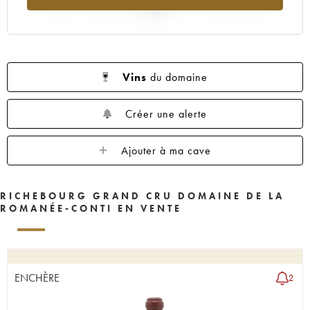
1961
1959
1958
1957
1956
2025
1955
1954
1953
1952
1949
1948
1947
1946
1945
1944
1943
1937
1936
1934
1929
Vins
du domaine
Créer une alerte
Ajouter à ma cave
RICHEBOURG GRAND CRU DOMAINE DE LA
ROMANÉE-CONTI EN VENTE
ENCHÈRE
2