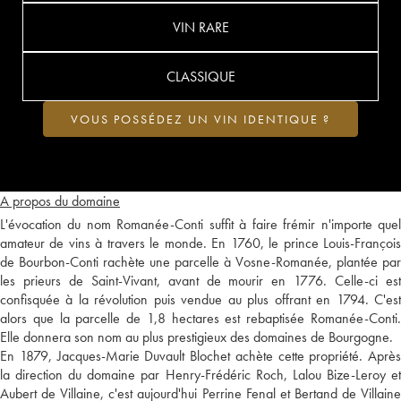
VIN RARE
CLASSIQUE
VOUS POSSÉDEZ UN VIN IDENTIQUE ?
A propos du domaine
L'évocation du nom Romanée-Conti suffit à faire frémir n'importe quel
amateur de vins à travers le monde. En 1760, le prince Louis-François
de Bourbon-Conti rachète une parcelle à Vosne-Romanée, plantée par
les prieurs de Saint-Vivant, avant de mourir en 1776. Celle-ci est
confisquée à la révolution puis vendue au plus offrant en 1794. C'est
alors que la parcelle de 1,8 hectares est rebaptisée Romanée-Conti.
Elle donnera son nom au plus prestigieux des domaines de Bourgogne.
En 1879, Jacques-Marie Duvault Blochet achète cette propriété. Après
la direction du domaine par Henry-Frédéric Roch, Lalou Bize-Leroy et
Aubert de Villaine, c'est aujourd'hui Perrine Fenal et Bertand de Villaine