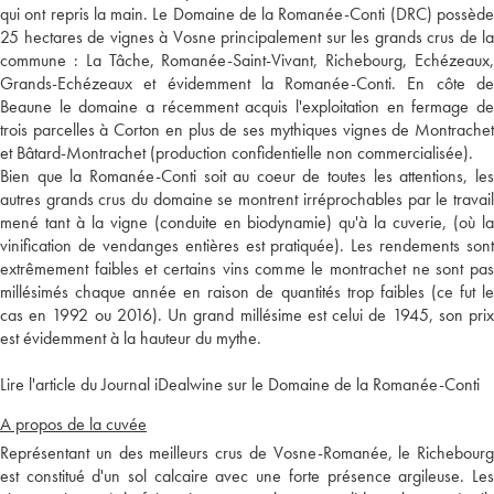
qui ont repris la main. Le Domaine de la Romanée-Conti (DRC) possède
25 hectares de vignes à Vosne principalement sur les grands crus de la
commune : La Tâche, Romanée-Saint-Vivant, Richebourg, Echézeaux,
Grands-Echézeaux et évidemment la Romanée-Conti. En côte de
Beaune le domaine a récemment acquis l'exploitation en fermage de
trois parcelles à Corton en plus de ses mythiques vignes de Montrachet
et Bâtard-Montrachet (production confidentielle non commercialisée).
Bien que la Romanée-Conti soit au coeur de toutes les attentions, les
autres grands crus du domaine se montrent irréprochables par le travail
mené tant à la vigne (conduite en biodynamie) qu'à la cuverie, (où la
vinification de vendanges entières est pratiquée). Les rendements sont
extrêmement faibles et certains vins comme le montrachet ne sont pas
millésimés chaque année en raison de quantités trop faibles (ce fut le
cas en 1992 ou 2016). Un grand millésime est celui de 1945, son prix
est évidemment à la hauteur du mythe.
Lire l'article du Journal iDealwine sur le Domaine de la Romanée-Conti
A propos de la cuvée
Représentant un des meilleurs crus de Vosne-Romanée, le Richebourg
est constitué d'un sol calcaire avec une forte présence argileuse. Les