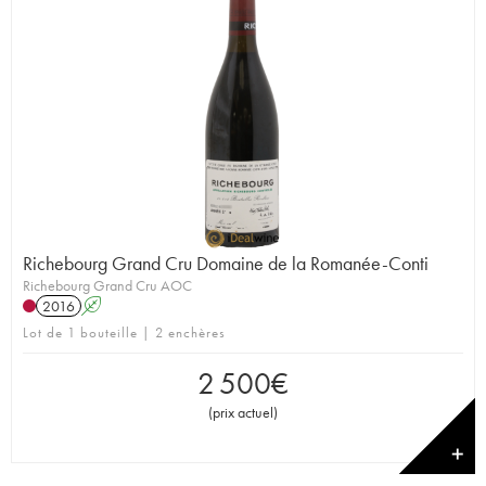
Richebourg Grand Cru Domaine de la Romanée-Conti
Richebourg Grand Cru AOC
2016
A
Lot de 1 bouteille | 2 enchères
2 500
€
(
prix actuel
)
✕