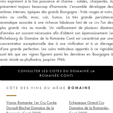
vins expriment à la fois puissance et charme : solides, charpentés, ils
présentent toujours beaucoup d'harmonie. L'ensemble développe des
arômes intenses, typiques des grands Bourgogne : fruits rouges et noirs,
mûrs ou confits, musc, cuir, humus. La très grande persistance
aromatique associée à une richesse fabuleuse font de ce cru l'un des
plus grands vins au monde. Un vieillissement de plusieurs dizaines
d'années est souvent nécessaire afin d'obtenir son épanouissement. Le
Richebourg du Domaine de la Romanée Conti est caractérisé par une
concentration exceptionnelle due à une vinification et à un élevage
d'une grande perfection. Les soins méticuleux apportés à ce vignoble
sont tels que ses vignes figurent parmi les dernières en Bourgogne à
avoir résisté au phylloxéra, jusqu'en 1946.
CONSULTER LES COTES DU DOMAINE LA
ROMANÉE-CONTI
CÔTE DES VINS DU MÊME
DOMAINE
Vosne-Romanée 1er Cru Cuvée
Echezeaux Grand Cru
Duvault Blochet Domaine de la
Domaine de la Romanée-