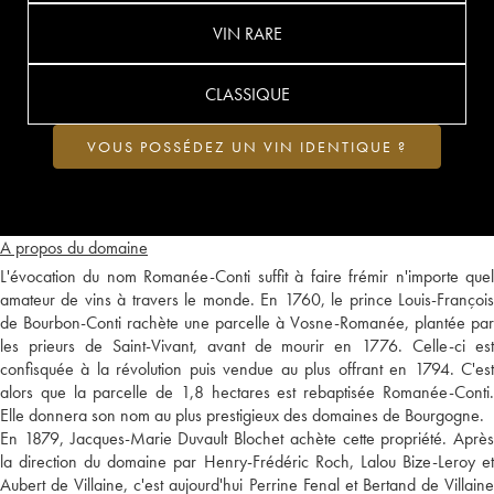
VIN RARE
CLASSIQUE
VOUS POSSÉDEZ UN VIN IDENTIQUE ?
A propos du domaine
L'évocation du nom Romanée-Conti suffit à faire frémir n'importe quel
amateur de vins à travers le monde. En 1760, le prince Louis-François
de Bourbon-Conti rachète une parcelle à Vosne-Romanée, plantée par
les prieurs de Saint-Vivant, avant de mourir en 1776. Celle-ci est
confisquée à la révolution puis vendue au plus offrant en 1794. C'est
alors que la parcelle de 1,8 hectares est rebaptisée Romanée-Conti.
Elle donnera son nom au plus prestigieux des domaines de Bourgogne.
En 1879, Jacques-Marie Duvault Blochet achète cette propriété. Après
la direction du domaine par Henry-Frédéric Roch, Lalou Bize-Leroy et
Aubert de Villaine, c'est aujourd'hui Perrine Fenal et Bertand de Villaine