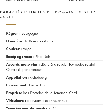
Romanée-Conti
2008
Conti
2008
CARACTÉRISTIQUES
DU DOMAINE & DE LA
CUVÉE
Région :
Bourgogne
Domaine :
La Romanée-Conti
Couleur :
rouge
Encépagement :
Pinot Noir
Accords mets-vins :
Lièvre à la royale
,
Tournedos rossini
,
Chevreuil grand veneur
Appellation :
Richebourg
Classement :
Grand Cru
Propriétaire :
Domaine de la Romanée-Conti
Viticulture :
biodynamique
En savoir plus...
Température de service :
16°