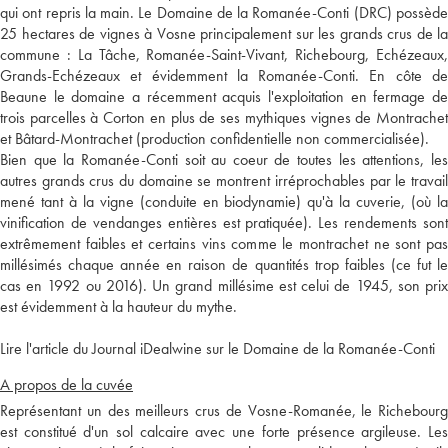
qui ont repris la main. Le Domaine de la Romanée-Conti (DRC) possède
25 hectares de vignes à Vosne principalement sur les grands crus de la
commune : La Tâche, Romanée-Saint-Vivant, Richebourg, Echézeaux,
Grands-Echézeaux et évidemment la Romanée-Conti. En côte de
Beaune le domaine a récemment acquis l'exploitation en fermage de
trois parcelles à Corton en plus de ses mythiques vignes de Montrachet
et Bâtard-Montrachet (production confidentielle non commercialisée).
Bien que la Romanée-Conti soit au coeur de toutes les attentions, les
autres grands crus du domaine se montrent irréprochables par le travail
mené tant à la vigne (conduite en biodynamie) qu'à la cuverie, (où la
vinification de vendanges entières est pratiquée). Les rendements sont
extrêmement faibles et certains vins comme le montrachet ne sont pas
millésimés chaque année en raison de quantités trop faibles (ce fut le
cas en 1992 ou 2016). Un grand millésime est celui de 1945, son prix
est évidemment à la hauteur du mythe.
Lire l'article du Journal iDealwine sur le Domaine de la Romanée-Conti
A propos de la cuvée
Représentant un des meilleurs crus de Vosne-Romanée, le Richebourg
est constitué d'un sol calcaire avec une forte présence argileuse. Les