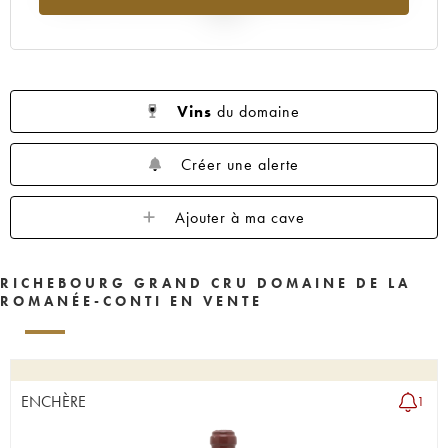
1961
1959
1958
1957
1956
2025
1955
1954
1953
1952
1949
1948
1947
1946
1945
1944
1943
1937
1936
1934
1929
Vins
du domaine
Créer une alerte
Ajouter à ma cave
RICHEBOURG GRAND CRU DOMAINE DE LA
ROMANÉE-CONTI EN VENTE
ENCHÈRE
1