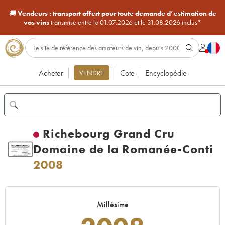
🚚
Vendeurs :
transport offert pour toute demande d’estimation de
vos vins
transmise entre le 01.07.2026 et le 31.08.2026 inclus*
Acheter
Cote
Encyclopédie
VENDRE
Richebourg Grand Cru
Domaine de la Romanée-Conti
2008
Millésime