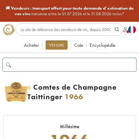
🚚
Vendeurs :
transport offert pour toute demande d’estimation de
vos vins
transmise entre le 01.07.2026 et le 31.08.2026 inclus*
Acheter
Cote
Encyclopédie
VENDRE
Comtes de Champagne
H
Taittinger
1966
Millésime