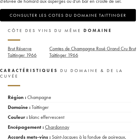
d'étuvée de homard aux asperges ou d'un bar en croûte de sel.
CONSULTER LES COTES DU DOMAINE TAITTINGER
CÔTE DES VINS DU MÊME
DOMAINE
Brut Réserve
Comtes de Champagne Rosé Grand Cru Brut
Taittinger
1966
Taittinger
1966
CARACTÉRISTIQUES
DU DOMAINE & DE LA
CUVÉE
Région :
Champagne
Domaine :
Taittinger
Couleur :
blanc effervescent
Encépagement :
Chardonnay
Accords mets-vins :
Saint-Jacques à la fondue de poireaux
,