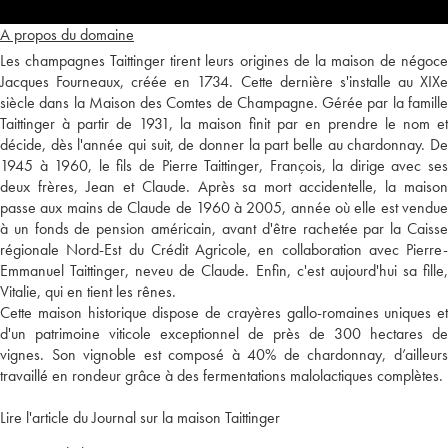
A propos du domaine
Les champagnes Taittinger tirent leurs origines de la maison de négoce
Jacques Fourneaux, créée en 1734. Cette dernière s'installe au XIXe
siècle dans la Maison des Comtes de Champagne. Gérée par la famille
Taittinger à partir de 1931, la maison finit par en prendre le nom et
décide, dès l'année qui suit, de donner la part belle au chardonnay. De
1945 à 1960, le fils de Pierre Taittinger, François, la dirige avec ses
deux frères, Jean et Claude. Après sa mort accidentelle, la maison
passe aux mains de Claude de 1960 à 2005, année où elle est vendue
à un fonds de pension américain, avant d'être rachetée par la Caisse
régionale Nord-Est du Crédit Agricole, en collaboration avec Pierre-
Emmanuel Taittinger, neveu de Claude. Enfin, c'est aujourd'hui sa fille,
Vitalie, qui en tient les rênes.
Cette maison historique dispose de crayères gallo-romaines uniques et
d'un patrimoine viticole exceptionnel de près de 300 hectares de
vignes. Son vignoble est composé à 40% de chardonnay, d’ailleurs
travaillé en rondeur grâce à des fermentations malolactiques complètes.
Lire l'article du Journal sur la maison Taittinger