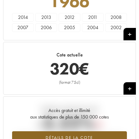
1966
2014
2013
2012
2011
2008
2007
2006
2005
2004
2002
2000
1999
1998
1997
1996
1995
1994
1990
1989
1988
Cote actuelle
1986
1985
1983
1982
1981
320
€
1979
1976
1975
1973
1971
1970
1969
1966
1964
1961
(format 75cl)
+
1959
1953
Tendance actuelle de la cote
Accès gratuit et illimité
-2.22%
aux statistiques de plus de 150 000 cotes
Tendance à la baisse du millésime 1966 en 2026 par rapport à
DÉTAILS DE LA COTE