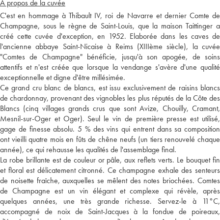
A propos de la cuvée
C'est en hommage à Thibault IV, roi de Navarre et dernier Comte de
Champagne, sous le règne de Saint-Louis, que la maison Taittinger a
créé cette cuvée d'exception, en 1952. Elaborée dans les caves de
l'ancienne abbaye Saint-Nicaise à Reims (XIIIème siècle), la cuvée
"Comtes de Champagne" bénéficie, jusqu'à son apogée, de soins
attentifs et n'est créée que lorsque la vendange s'avère d'une qualité
exceptionnelle et digne d'être millésimée.
Ce grand cru blanc de blancs, est issu exclusivement de raisins blancs
de chardonnay, provenant des vignobles les plus réputés de la Côte des
Blancs (cinq villages grands crus que sont Avize, Chouilly, Cramant,
Mesnil-sur-Oger et Oger). Seul le vin de première presse est utilisé,
gage de finesse absolu. 5 % des vins qui entrent dans sa composition
ont vieilli quatre mois en fûts de chêne neufs (un tiers renouvelé chaque
année), ce qui rehausse les qualités de l'assemblage final.
La robe brillante est de couleur or pâle, aux reflets verts. Le bouquet fin
et floral est délicatement citronné. Ce champagne exhale des senteurs
de noisette fraîche, auxquelles se mêlent des notes briochées. Comtes
de Champagne est un vin élégant et complexe qui révèle, après
quelques années, une très grande richesse. Servez-le à 11°C,
accompagné de noix de Saint-Jacques à la fondue de poireaux,