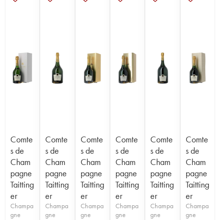
Comte
Comte
Comte
Comte
Comte
Comte
s de
s de
s de
s de
s de
s de
Cham
Cham
Cham
Cham
Cham
Cham
pagne
pagne
pagne
pagne
pagne
pagne
Taitting
Taitting
Taitting
Taitting
Taitting
Taitting
er
er
er
er
er
er
Champa
Champa
Champa
Champa
Champa
Champa
gne
gne
gne
gne
gne
gne