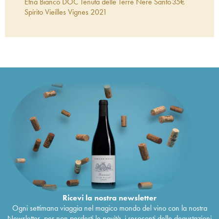
Etna Bianco DOC Tenuta delle Terre Nere Santo
35
€
Spirito Vieilles Vignes
2021
Etna Bianco DOC Tenuta delle Terre Nere
35
€
Montalto
2021
Etna Rosso DOC Tenuta delle Terre Nere
70
€
Calderara Sottana
2020
Etna Rosso DOC Prephylloxera La Vigna di
140
€
Don Peppino Tenuta delle Terre Nere
2020
Etna Rosso DOC Tenuta delle Terre Nere San
56
€
Lorenzo
2020
Etna Bianco DOC Tenuta delle Terre Nere
41
€
Calderara Sottana
2020
Etna Rosso DOC Tenuta delle Terre Nere
57
€
Guardiola
2020
Etna Rosso DOC Tenuta delle Terre Nere
49
€
Moganazzi
2020
Etna Rosso DOC Tenuta delle Terre Nere
89
€
Dagala di Bocca d'Orzo
2020
Etna Rosso DOC Tenuta delle Terre Nere Santo
40
€
Spirito Vieilles Vignes
2020
Ricevi la nostra newsletter
Etna Rosso DOC Tenuta delle Terre Nere Feudo
51
€
Ogni settimana viaggia nel magico mondo del vino con la nostra
di Mezzo
2019
Newsletter, per non perderti le novità, i resoconti delle degustazioni