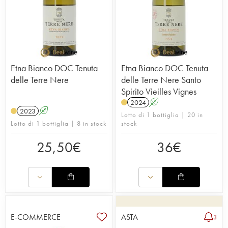
Etna Bianco DOC Tenuta
Etna Bianco DOC Tenuta
delle Terre Nere
delle Terre Nere Santo
Spirito Vieilles Vignes
2024
A
2023
A
Lotto di 1 bottiglia | 20 in
Lotto di 1 bottiglia | 8 in stock
stock
25,50
€
36
€
E-COMMERCE
ASTA
3