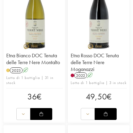
Etna Bianco DOC Tenuta
Etna Rosso DOC Tenuta
delle Terre Nere Montalto
delle Terre Nere
Moganazzi
2023
A
2022
A
Lotto di 1 bottiglia | 31 in
stock
Lotto di 1 bottiglia | 3 in stock
36
€
49,50
€