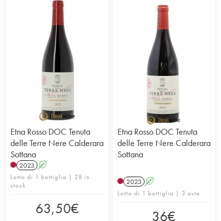
Etna Rosso DOC Tenuta
Etna Rosso DOC Tenuta
delle Terre Nere Calderara
delle Terre Nere Calderara
Sottana
Sottana
2023
A
Lotto di 1 bottiglia | 28 in
2023
A
stock
Lotto di 1 bottiglia | 3 aste
63,50
€
36
€