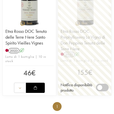
Etna Rosso DOC Tenuta
Etna Rosso DOC
delle Terre Nere Santo
Prephylloxera La Vigna di
Spirito Vieilles Vignes
Don Peppino Tenuta delle
Terre Nere
2023
A
2022
A
Lotto di 1 bottiglia | 10 in
Lotto di 1 bottiglia | 0 in stock
stock
155
€
46
€
Notifica disponibilità
prodotto
1