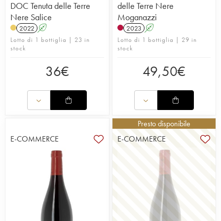
DOC Tenuta delle Terre
delle Terre Nere
Nere Salice
Moganazzi
2022
A
2023
A
Lotto di 1 bottiglia | 23 in
Lotto di 1 bottiglia | 29 in
stock
stock
36
€
49,50
€
Presto disponibile
E-COMMERCE
E-COMMERCE