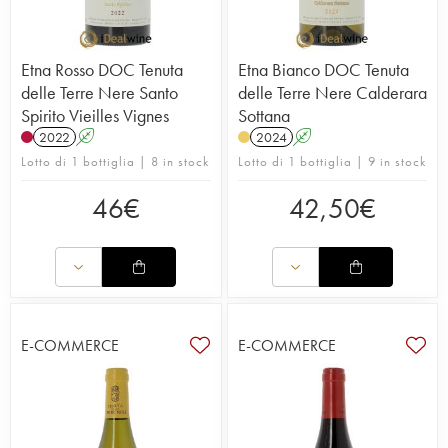
Etna Rosso DOC Tenuta
Etna Bianco DOC Tenuta
delle Terre Nere Santo
delle Terre Nere Calderara
Spirito Vieilles Vignes
Sottana
2022
A
2024
A
Lotto di 1 bottiglia | 8 in stock
Lotto di 1 bottiglia | 9 in stock
46
€
42,50
€
E-COMMERCE
E-COMMERCE