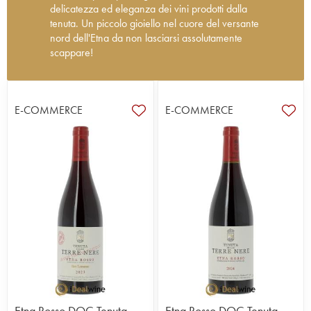
delicatezza ed eleganza dei vini prodotti dalla
tenuta. Un piccolo gioiello nel cuore del versante
nord dell'Etna da non lasciarsi assolutamente
scappare!
Tenuta delle Terre Nere è stata creata nel 2002
da Marco de Grazia.
Situato sul versante settentrionale del vulcano Etna,
E-COMMERCE
E-COMMERCE
il vigneto è certificato in agricoltura biologica dal
2010, anche se le vigne sono lavorate secondo
questi principi fin dall’anno della sua creazione. La
tenuta si estende su oltre 30 ettari, suddivisi in una
cinquantina di parcelle situate ad altitudini
comprese tra i 600 ei 1000 metri. Fin dal 2002,
l’azienda si impegna per effettuare una selezione
massale nelle vigne, specialmente per le viti
hanno un’età compresa tra i 50 e i 140 anni. In
cantina, le vinificazioni vengono effettuate in
grandi botti di legno e vasche d’acciaio inox, la
fermentazione viene avviata con l’utilizzo dei lieviti
indigeni, e l'invecchiamento viene svolto in
barrique e botti di rovere francese per un periodo
Etna Rosso DOC Tenuta
Etna Rosso DOC Tenuta