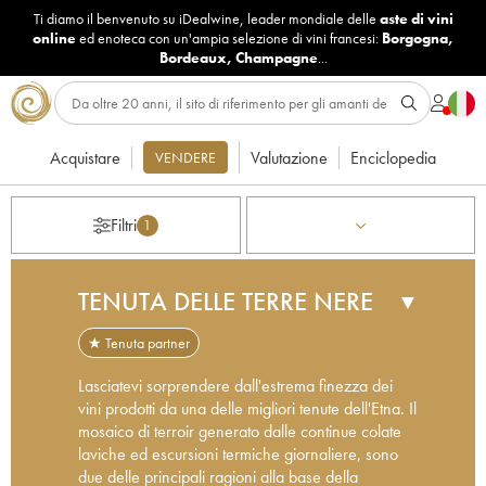
Ti diamo il benvenuto su iDealwine, leader mondiale delle
aste di vini
online
ed enoteca con un'ampia selezione di vini francesi:
Borgogna
,
Bordeaux
,
Champagne
...
Acquistare
Valutazione
Enciclopedia
VENDERE
Filtri
1
TENUTA DELLE TERRE NERE
▼
★ Tenuta partner
Lasciatevi sorprendere dall'estrema finezza dei
vini prodotti da una delle migliori tenute dell'Etna. Il
mosaico di terroir generato dalle continue colate
laviche ed escursioni termiche giornaliere, sono
due delle principali ragioni alla base della