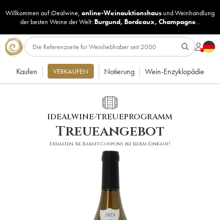
Willkommen auf iDealwine,
online-Weinauktionshaus
und
Weinhandlung
der besten Weine der Welt:
Burgund
,
Bordeaux
,
Champagne
...
Kaufen
Notierung
Wein-Enzyklopädie
VERKAUFEN
IDEALWINE-TREUEPROGRAMM
Treueangebot
Erhalten Sie Rabatt-Coupons bei jedem Einkauf!