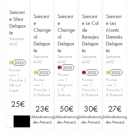
Sancerr
Sancerr
Sancerr
Sancerr
Sancerr
e Silex
e
e
e Le Cul
e Les
Delapor
Chavign
Chavign
de
Monts
te
ol
ol
Beaujeu
Damnés
Sancerre
Delapor
Delapor
Delapor
Delapor
AOC
te
te
te
te
Sancerre
Sancerre
Sancerre
Sancerre
AOC
AOC
AOC
AOC
2023
2023
Posten
2023
2022
2023
Posten
von 1
Posten
von 1
Posten
Posten
Flasche |
von 1
Magnum
von 1
von 1
48 auf
Flasche |
| 0
Flasche |
Flasche |
Lager
0 Gebote
Gebote
0 Gebote
0 Gebote
25
€
23
€
50
€
30
€
27
€
(
Aktualisierung
(
Aktualisierung
(
Aktualisierung
(
Aktualisierung
des Preises
)
des Preises
)
des Preises
)
des Preises
)