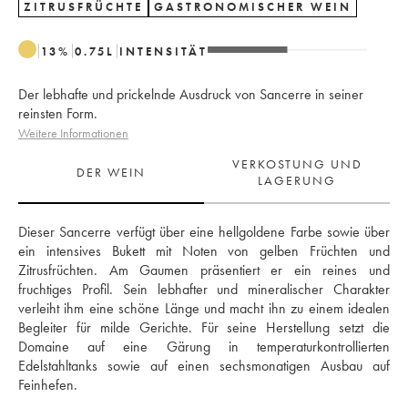
ZITRUSFRÜCHTE
GASTRONOMISCHER WEIN
13
%
0.75
L
INTENSITÄT
Der lebhafte und prickelnde Ausdruck von Sancerre in seiner
reinsten Form.
Weitere Informationen
VERKOSTUNG UND
DER WEIN
LAGERUNG
Dieser Sancerre verfügt über eine hellgoldene Farbe sowie über 
ein intensives Bukett mit Noten von gelben Früchten und 
Zitrusfrüchten. Am Gaumen präsentiert er ein reines und 
fruchtiges Profil. Sein lebhafter und mineralischer Charakter 
verleiht ihm eine schöne Länge und macht ihn zu einem idealen 
Begleiter für milde Gerichte. Für seine Herstellung setzt die 
Domaine auf eine Gärung in temperaturkontrollierten 
Edelstahltanks sowie auf einen sechsmonatigen Ausbau auf 
Feinhefen.