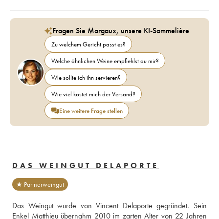
Fragen Sie Margaux, unsere KI-Sommelière
Zu welchem Gericht passt es?
Welche ähnlichen Weine empfiehlst du mir?
Wie sollte ich ihn servieren?
Wie viel kostet mich der Versand?
Eine weitere Frage stellen
DAS WEINGUT DELAPORTE
★ Partnerweingut
Das Weingut wurde von Vincent Delaporte gegründet. Sein 
Enkel Matthieu übernahm 2010 im zarten Alter von 22 Jahren 