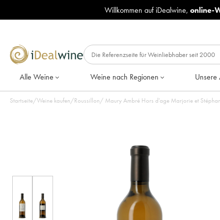
Willkommen auf iDealwine,
online-
Alle Weine
Weine nach Regionen
Unsere 
Startseite
/
Weine kaufen
/
Roussillon
/