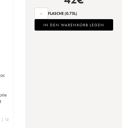
FLASCHE
(0.75L)
IN DEN WARENKORB LEGEN
Roc
s
orie
t
 | 13