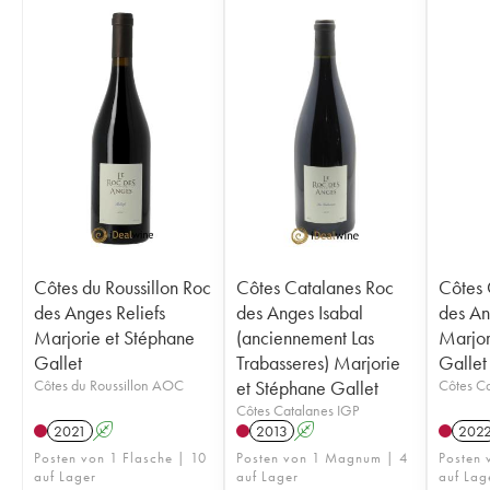
Côtes du Roussillon Roc
Côtes Catalanes Roc
Côtes 
des Anges Reliefs
des Anges Isabal
des An
Marjorie et Stéphane
(anciennement Las
Marjor
Gallet
Trabasseres) Marjorie
Gallet
Côtes du Roussillon AOC
et Stéphane Gallet
Côtes Ca
Côtes Catalanes IGP
2021
A
2013
A
202
Posten von 1 Flasche | 10
Posten von 1 Magnum | 4
Posten 
auf Lager
auf Lager
auf Lag