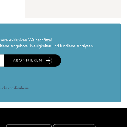
nsere exklusiven Weinschätze!
itierte Angebote, Neuigkeiten und fundierte Analysen.
ABONNIEREN
licke von iDealwine.