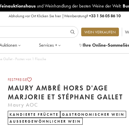
Weinauktionshaus
und
Weinhandlung der besten Weine der Welt:
Bu
Abholung vor Ort
Klicken Sie hier
|
Weinberatung?
+33 1 56 05 86 10
W
WEIN VERKAUFEN
Auktionen
Services +
✨
Ihre Online-Sommeliè
Maury Ambré Hors d'age Marjorie et Stéphane Gallet - Posten von 1 Flasche
FESTPREISE
MAURY AMBRÉ HORS D'AGE
MARJORIE ET STÉPHANE GALLET
Maury AOC
KANDIERTE FRÜCHTE
GASTRONOMISCHER WEIN
AUSSERGEWÖHNLICHER WEIN