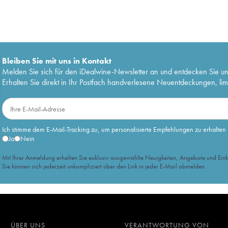
Bleiben Sie mit uns in Kontakt
Melden Sie sich für den iDealwine-Newsletter an und entdecken Sie u
Erhalten Sie direkt in Ihr Postfach handverlesene Neuentdeckungen, lim
Ich stimme dem E-Mail-Tracking zu, um personalisierte Empfehlungen zu erhalten
Ja
Nein
Mit Ihrer Anmeldung erhalten Sie exklusiv ausgewählte Neuigkeiten, Angebote und Einb
Sie können sich jederzeit unkompliziert über den Link in jeder E-Mail abmelden.
ÜBER UNS
VERANTWORTUNG VON