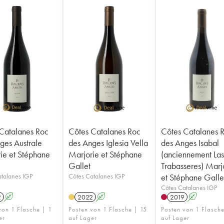
Catalanes Roc
Côtes Catalanes Roc
Côtes Catalanes 
ges Australe
des Anges Iglesia Vella
des Anges Isabal
ie et Stéphane
Marjorie et Stéphane
(anciennement La
Gallet
Trabasseres) Marj
talanes IGP
Côtes Catalanes IGP
et Stéphane Galle
Côtes Catalanes IGP
2
A
2022
A
2019
A
von 1 Flasche | 1
Posten von 1 Flasche | 15
Posten von 1 Flasche
er
auf Lager
auf Lager