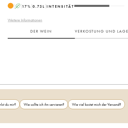
A
17
%
0.75
L
INTENSITÄT
Weitere Informationen
DER WEIN
VERKOSTUNG UND LAG
lst du mir?
Wie sollte ich ihn servieren?
Wie viel kostet mich der Versand?