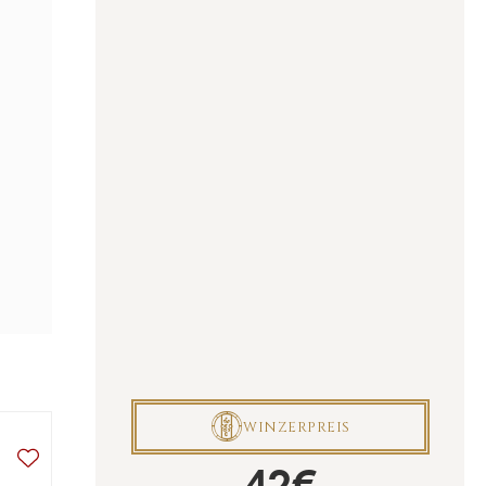
P
WINZERPREIS
42
€