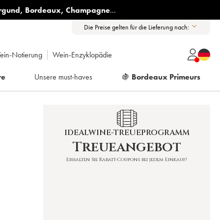
rgund
,
Bordeaux
,
Champagne
...
Die Preise gelten für die Lieferung nach:
ein-Notierung
Wein-Enzyklopädie
re
Unsere must-haves
🍇
Bordeaux Primeurs
IDEALWINE-TREUEPROGRAMM
Treueangebot
Erhalten Sie Rabatt-Coupons bei jedem Einkauf!