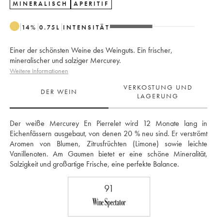
MINERALISCH
APERITIF
14
%
0.75
L
INTENSITÄT
Einer der schönsten Weine des Weinguts. Ein frischer,
mineralischer und salziger Mercurey.
Weitere Informationen
VERKOSTUNG UND
DER WEIN
LAGERUNG
Der weiße Mercurey En Pierrelet wird 12 Monate lang in 
Eichenfässern ausgebaut, von denen 20 % neu sind. Er verströmt 
Aromen von Blumen, Zitrusfrüchten (Limone) sowie leichte 
Vanillenoten. Am Gaumen bietet er eine schöne Mineralität, 
Salzigkeit und großartige Frische, eine perfekte Balance.
91