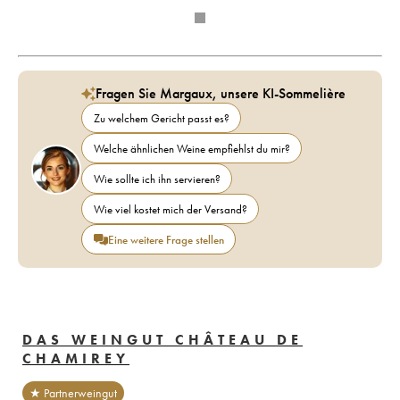
Fragen Sie Margaux, unsere KI-Sommelière
Zu welchem Gericht passt es?
Welche ähnlichen Weine empfiehlst du mir?
Wie sollte ich ihn servieren?
Wie viel kostet mich der Versand?
Eine weitere Frage stellen
DAS WEINGUT CHÂTEAU DE
CHAMIREY
★ Partnerweingut