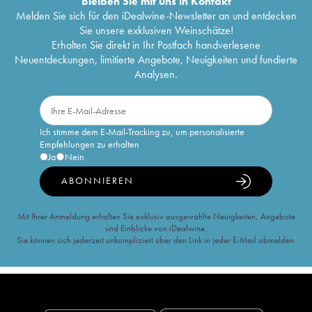
Bleiben Sie mit uns in Kontakt
Melden Sie sich für den iDealwine-Newsletter an und entdecken
Sie unsere exklusiven Weinschätze!
Erhalten Sie direkt in Ihr Postfach handverlesene
Neuentdeckungen, limitierte Angebote, Neuigkeiten und fundierte
Analysen.
Ich stimme dem E-Mail-Tracking zu, um personalisierte
Empfehlungen zu erhalten
Ja
Nein
ABONNIEREN
Mit Ihrer Anmeldung erhalten Sie exklusiv ausgewählte Neuigkeiten, Angebote
und Einblicke von iDealwine.
Sie können sich jederzeit unkompliziert über den Link in jeder E-Mail abmelden.