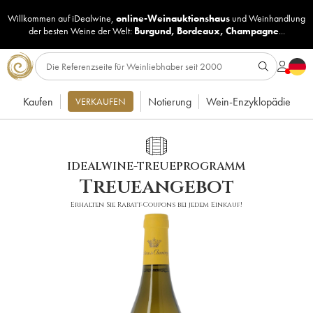
Willkommen auf iDealwine,
online-Weinauktionshaus
und
Weinhandlung
der besten Weine der Welt:
Burgund
,
Bordeaux
,
Champagne
...
Kaufen
Notierung
Wein-Enzyklopädie
VERKAUFEN
IDEALWINE-TREUEPROGRAMM
Treueangebot
Erhalten Sie Rabatt-Coupons bei jedem Einkauf!