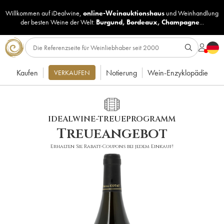
Willkommen auf iDealwine,
online-Weinauktionshaus
und
Weinhandlung
der besten Weine der Welt:
Burgund
,
Bordeaux
,
Champagne
...
Kaufen
Notierung
Wein-Enzyklopädie
VERKAUFEN
IDEALWINE-TREUEPROGRAMM
Treueangebot
Erhalten Sie Rabatt-Coupons bei jedem Einkauf!