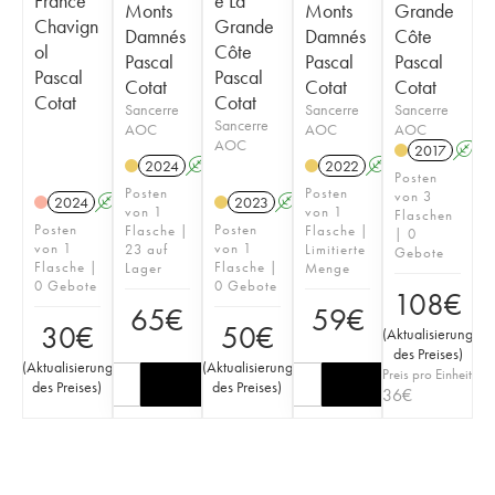
France
e La
Monts
Monts
Grande
Chavign
Grande
Damnés
Damnés
Côte
ol
Côte
Pascal
Pascal
Pascal
Pascal
Pascal
Cotat
Cotat
Cotat
Cotat
Cotat
Sancerre
Sancerre
Sancerre
Sancerre
AOC
AOC
AOC
AOC
2017
A
2024
A
2022
A
Posten
Posten
Posten
von 3
2024
A
2023
A
von 1
von 1
Flaschen
Posten
Posten
Flasche |
Flasche |
| 0
von 1
von 1
23 auf
Limitierte
Gebote
Flasche |
Flasche |
Lager
Menge
0 Gebote
0 Gebote
108
€
65
€
59
€
30
€
50
€
(
Aktualisierung
des Preises
)
(
Aktualisierung
(
Aktualisierung
Preis pro Einheit
des Preises
)
des Preises
)
36
€