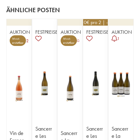
ÄHNLICHE POSTEN
53,10
€
pro 2 | -10%
AUKTION
FESTPREISE
AUKTION
FESTPREISE
AUKTION
1
Mwst.
Mwst.
2
erstattbar
erstattbar
Sancerr
Sancerr
Sancerr
Vin de
Sancerr
e Les
e Les
e La