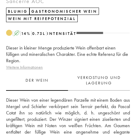
Sancerre AOC
BLUMIG
GASTRONOMISCHER WEIN
WEIN MIT REIFEPOTENZIAL
A
14
%
0.75
L
INTENSITÄT
Dieser in kleiner Menge produzierte Wein offenbart einen
fülligen und mineralischen Charakter. Eine echte Referenz für die
Region.
Weitere Informationen
VERKOSTUNG UND
DER WEIN
LAGERUNG
Dieser Wein von einer legendären Parzelle mit einem Boden aus 
Mergel und Schiefer verkörpert sein Terroir perfekt, da Pascal 
Cotat ihn so natürlich wie möglich, d. h. ungeschönt und 
ungefiltert, produziert. Der Winzer signiert einen ziselierten und 
kräftigen Wein mit Noten von weißen Früchten. Am Gaumen 
entfaltet der füllige Wein eine angenehme und elegante 