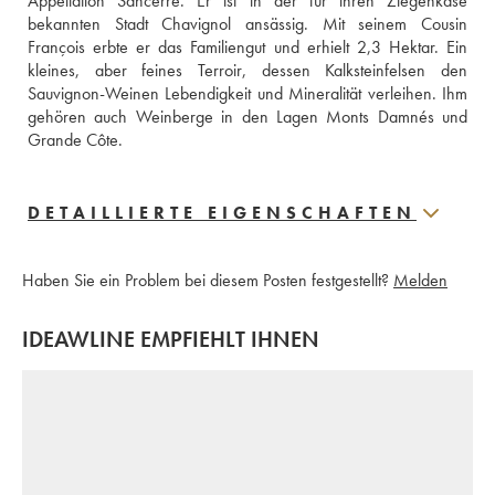
Appellation Sancerre. Er ist in der für ihren Ziegenkäse 
bekannten Stadt Chavignol ansässig. Mit seinem Cousin 
François erbte er das Familiengut und erhielt 2,3 Hektar. Ein 
kleines, aber feines Terroir, dessen Kalksteinfelsen den 
Sauvignon-Weinen Lebendigkeit und Mineralität verleihen. Ihm 
gehören auch Weinberge in den Lagen Monts Damnés und 
Grande Côte.  
DETAILLIERTE EIGENSCHAFTEN
Haben Sie ein Problem bei diesem Posten festgestellt?
Melden
IDEAWLINE EMPFIEHLT IHNEN