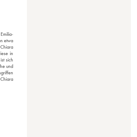
Emilia-
n etwa 
Chiara 
ese in 
st sich 
he und 
griffen 
Chiara 