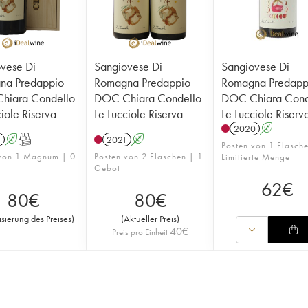
vese Di
Sangiovese Di
Sangiovese Di
na Predappio
Romagna Predappio
Romagna Predapp
hiara Condello
DOC Chiara Condello
DOC Chiara Cond
ciole Riserva
Le Lucciole Riserva
Le Lucciole Riserv
2020
A
1
A
T
2021
A
Posten von 1 Flasch
 von 1 Magnum | 0
Posten von 2 Flaschen | 1
Limitierte Menge
Gebot
62
€
80
€
80
€
isierung des Preises
)
(
Aktueller Preis
)
40
€
Preis pro Einheit