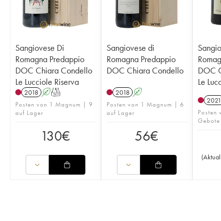
Sangiovese Di
Sangiovese di
Sangio
Romagna Predappio
Romagna Predappio
Romag
DOC Chiara Condello
DOC Chiara Condello
DOC C
Le Lucciole Riserva
Le Luc
2018
A
T
2018
A
202
Posten von 1 Magnum | 9
Posten von 1 Magnum | 6
Posten
auf Lager
auf Lager
Gebote
130
€
56
€
(
Aktual