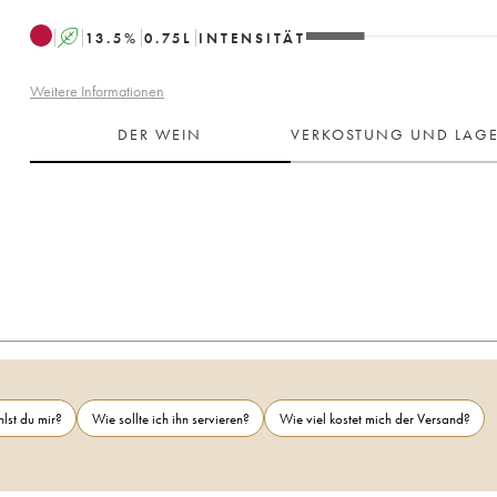
A
13.5
%
0.75
L
INTENSITÄT
Weitere Informationen
DER WEIN
VERKOSTUNG UND LAG
lst du mir?
Wie sollte ich ihn servieren?
Wie viel kostet mich der Versand?