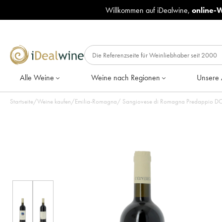
Willkommen auf iDealwine,
online-
Alle Weine
Weine nach Regionen
Unsere 
Startseite
/
Weine kaufen
/
Emilia-Romagna
/
Sangiovese di Romagna Predappio DOC