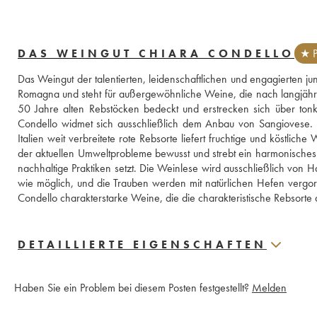
DAS WEINGUT CHIARA CONDELLO
★ P
Das Weingut der talentierten, leidenschaftlichen und engagierten ju
Romagna und steht für außergewöhnliche Weine, die nach langjährig
50 Jahre alten Rebstöcken bedeckt und erstrecken sich über tonk
Condello widmet sich ausschließlich dem Anbau von Sangiovese. De
Italien weit verbreitete rote Rebsorte liefert fruchtige und köstlich
der aktuellen Umweltprobleme bewusst und strebt ein harmonische
nachhaltige Praktiken setzt. Die Weinlese wird ausschließlich von Ha
wie möglich, und die Trauben werden mit natürlichen Hefen vergo
Condello charakterstarke Weine, die die charakteristische Rebsort
DETAILLIERTE EIGENSCHAFTEN
Haben Sie ein Problem bei diesem Posten festgestellt?
Melden