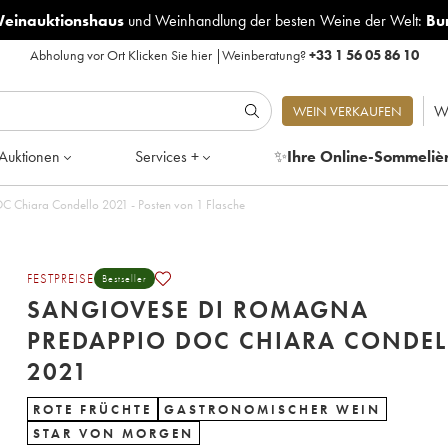
Weinauktionshaus
und
Weinhandlung der besten Weine der Welt:
Bu
Abholung vor Ort
Klicken Sie hier
|
Weinberatung?
+33 1 56 05 86 10
W
WEIN VERKAUFEN
Auktionen
Services +
✨
Ihre Online-Sommeliè
 Chiara Condello 2021 - Posten von 1 Flasche
FESTPREISE
Bestseller
SANGIOVESE DI ROMAGNA
PREDAPPIO DOC CHIARA CONDEL
2021
ROTE FRÜCHTE
GASTRONOMISCHER WEIN
STAR VON MORGEN