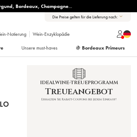
rgund
,
Bordeaux
,
Champagne
...
Die Preise gelten für die Lieferung nach:
ein-Notierung
Wein-Enzyklopädie
re
Unsere must-haves
🍇
Bordeaux Primeurs
IDEALWINE-TREUEPROGRAMM
Treueangebot
Erhalten Sie Rabatt-Coupons bei jedem Einkauf!
LO