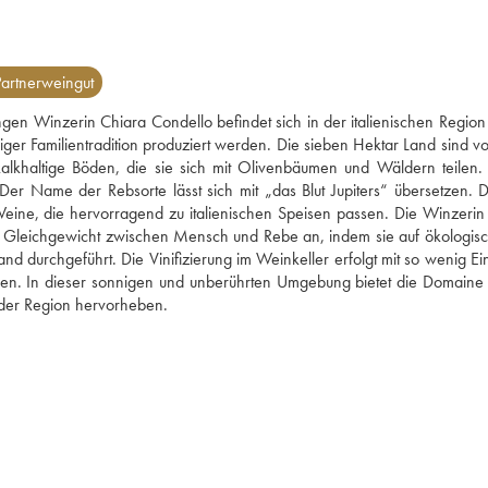
artnerweingut
ngen Winzerin Chiara Condello befindet sich in der italienischen Region 
er Familientradition produziert werden. Die sieben Hektar Land sind vo
alkhaltige Böden, die sie sich mit Olivenbäumen und Wäldern teilen. 
r Name der Rebsorte lässt sich mit „das Blut Jupiters“ übersetzen. Di
e Weine, die hervorragend zu italienischen Speisen passen. Die Winzerin i
s Gleichgewicht zwischen Mensch und Rebe an, indem sie auf ökologisc
nd durchgeführt. Die Vinifizierung im Weinkeller erfolgt mit so wenig Ein
ren. In dieser sonnigen und unberührten Umgebung bietet die Domaine 
e der Region hervorheben.