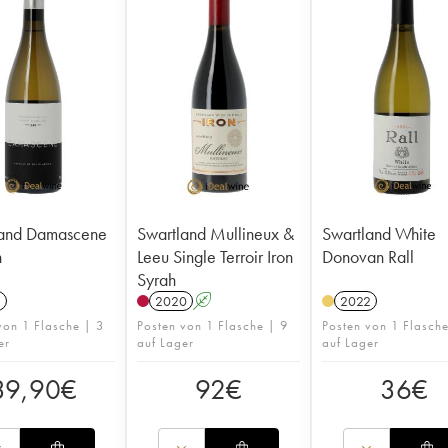
land Damascene
Swartland Mullineux &
Swartland White
n
Leeu Single Terroir Iron
Donovan Rall
Syrah
1
2020
A
2022
von 1 Flasche | 3
Posten von 1 Flasche | 9
Posten von 1 Flasch
er
auf Lager
auf Lager
39,90
€
92
€
36
€