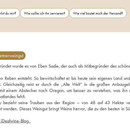
lst du mir?
Wie sollte ich ihn servieren?
Wie viel kostet mich der Versand?
rtnerweingut
Gegründet wurde es von Eben Sadie, der auch als Mitbegründer des schöne
den Reben entsteht. So bewirtschaftet er bis heute sein eigenes Land und
Gleichzeitig reist er durch die „Alte Welt“ in die großen Anbaugebi
– mit einem Abstecher nach Oregon, um besser zu verstehen, was ihn 
tlandes fehlt. 
 bezieht seine Trauben aus der Region – von 48 auf 43 Hektar vert
et werden. Dieses Weingut bringt Weine hervor, die zu den besten in Süd
 lesen Sie unseren Artikel im iDealwine-Blog. 