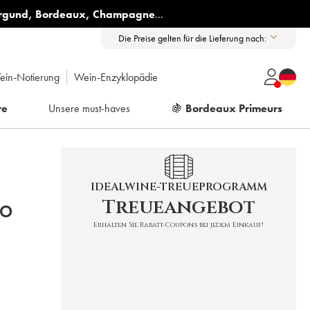
rgund
,
Bordeaux
,
Champagne
...
Die Preise gelten für die Lieferung nach:
ein-Notierung
Wein-Enzyklopädie
re
Unsere must-haves
🍇
Bordeaux Primeurs
IDEALWINE-TREUEPROGRAMM
Treueangebot
WO
Erhalten Sie Rabatt-Coupons bei jedem Einkauf!