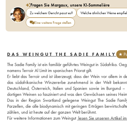
Fragen Sie Margaux, unsere KI-Sommelière
Zu welchem Gericht passt es?
Welche ähnlichen Weine empfieh
Eine weitere Frage stellen
DAS WEINGUT THE SADIE FAMILY
★ Pa
The Sadie Family ist ein familiär geführtes Weingut in Südafrika. 
namens Terroir Al Limit im spanischen Priorat gilt. 
Er liebt das Terroir und ist überzeugt, dass der Wein vor allem in 
das südafrikanische Winzererbe zunehmend in der Welt bekannt. 
Deutschland, Österreich, Italien und Spanien sowie im Burgund 
dortigen Weinen so fasziniert und was den Gewächsen seines Heima
Das in der Region Swartland gelegene Weingut The Sadie Family
Parzellen, die alle biodynamisch mit geringen Erträgen bewirtschaft
zählen, und ist heute auf der ganzen Welt berühmt. 
Für weitere Informationen zum Weingut 