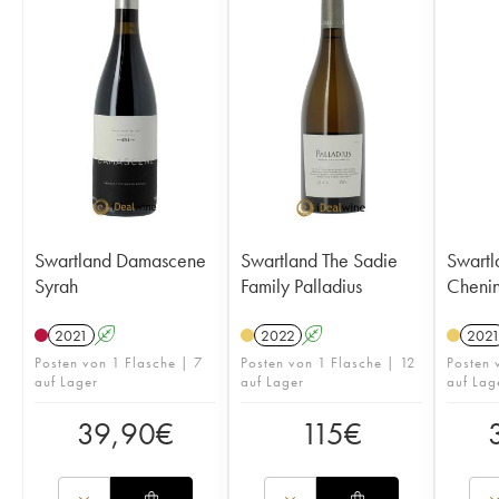
Swartland Damascene
Swartland The Sadie
Swart
Syrah
Family Palladius
Cheni
2021
A
2022
A
202
Posten von 1 Flasche | 7
Posten von 1 Flasche | 12
Posten 
auf Lager
auf Lager
auf Lag
39,90
€
115
€