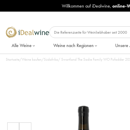
Willkommen auf iDealwine,
online-
Alle Weine
Weine nach Regionen
Unsere 
Startseite
/
Weine kaufen
/
Südafrika
/
Swartla