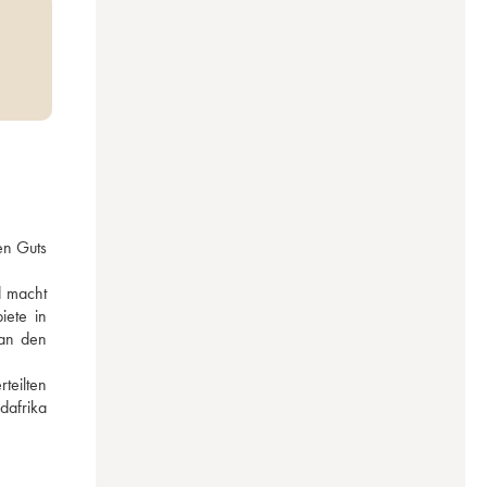
n Guts 
 macht 
ete in 
an den 
eilten 
afrika 