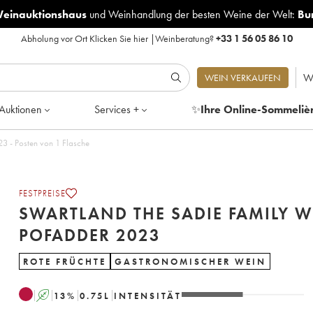
Weinauktionshaus
und
Weinhandlung der besten Weine der Welt:
Bu
Abholung vor Ort
Klicken Sie hier
|
Weinberatung?
+33 1 56 05 86 10
W
WEIN VERKAUFEN
Auktionen
Services +
✨
Ihre Online-Sommeliè
nd The Sadie Family WO Pofadder 2023 - Posten von 1 Flasche
FESTPREISE
SWARTLAND THE SADIE FAMILY 
POFADDER 2023
ROTE FRÜCHTE
GASTRONOMISCHER WEIN
A
13
%
0.75
L
INTENSITÄT