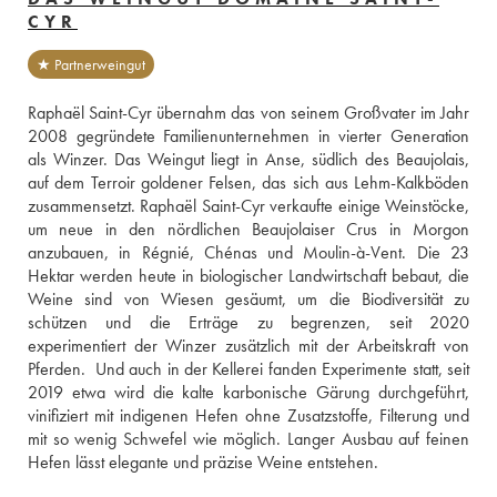
CYR
★ Partnerweingut
Raphaël Saint-Cyr übernahm das von seinem Großvater im Jahr 
2008 gegründete Familienunternehmen in vierter Generation 
als Winzer. Das Weingut liegt in Anse, südlich des Beaujolais, 
auf dem Terroir goldener Felsen, das sich aus Lehm-Kalkböden 
zusammensetzt. Raphaël Saint-Cyr verkaufte einige Weinstöcke, 
um neue in den nördlichen Beaujolaiser Crus in Morgon 
anzubauen, in Régnié, Chénas und Moulin-à-Vent. Die 23 
Hektar werden heute in biologischer Landwirtschaft bebaut, die 
Weine sind von Wiesen gesäumt, um die Biodiversität zu 
schützen und die Erträge zu begrenzen, seit 2020 
experimentiert der Winzer zusätzlich mit der Arbeitskraft von 
Pferden.  Und auch in der Kellerei fanden Experimente statt, seit 
2019 etwa wird die kalte karbonische Gärung durchgeführt, 
vinifiziert mit indigenen Hefen ohne Zusatzstoffe, Filterung und 
mit so wenig Schwefel wie möglich. Langer Ausbau auf feinen 
Hefen lässt elegante und präzise Weine entstehen. 