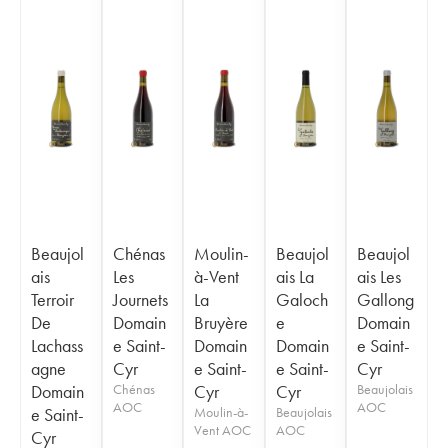
Beaujol
Chénas
Moulin-
Beaujol
Beaujol
ais
Les
à-Vent
ais La
ais Les
Terroir
Journets
La
Galoch
Gallong
De
Domain
Bruyère
e
Domain
Lachass
e Saint-
Domain
Domain
e Saint-
agne
Cyr
e Saint-
e Saint-
Cyr
Domain
Chénas
Cyr
Cyr
Beaujolais
AOC
AOC
e Saint-
Moulin-à-
Beaujolais
Vent AOC
AOC
Cyr