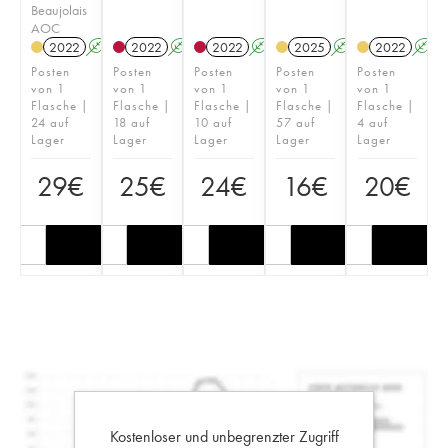
Beaujolais
AOC
2022
A
2022
A
2022
A
2025
A
2022
A
Posten
Posten
Posten
Posten
Posten
von 1
von 1
von 1
von 1
von 1
Flasche |
Flasche |
Flasche |
Flasche |
Flasche |
24 auf
18 auf
10 auf
57 auf
4 auf
Lager
Lager
Lager
Lager
Lager
29
€
25
€
24
€
16
€
20
€
Kostenloser und unbegrenzter Zugriff