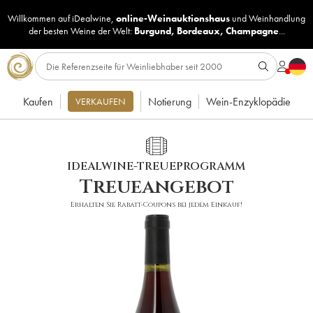
Willkommen auf iDealwine,
online-Weinauktionshaus
und
Weinhandlung
der besten Weine der Welt:
Burgund
,
Bordeaux
,
Champagne
...
Kaufen
Notierung
Wein-Enzyklopädie
VERKAUFEN
IDEALWINE-TREUEPROGRAMM
Treueangebot
Erhalten Sie Rabatt-Coupons bei jedem Einkauf!