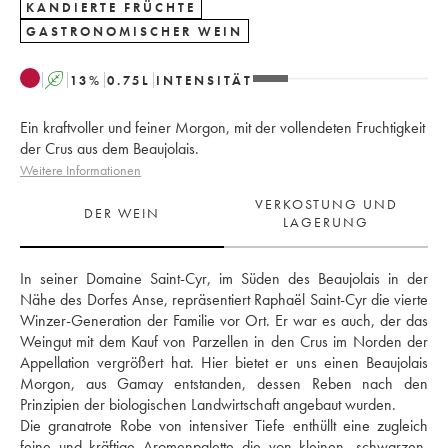
KANDIERTE FRÜCHTE
GASTRONOMISCHER WEIN
A
13
%
0.75
L
INTENSITÄT
Ein kraftvoller und feiner Morgon, mit der vollendeten Fruchtigkeit
der Crus aus dem Beaujolais.
Weitere Informationen
VERKOSTUNG UND
DER WEIN
LAGERUNG
In seiner Domaine Saint-Cyr, im Süden des Beaujolais in der 
Nähe des Dorfes Anse, repräsentiert Raphaël Saint-Cyr die vierte 
Winzer-Generation der Familie vor Ort. Er war es auch, der das 
Weingut mit dem Kauf von Parzellen in den Crus im Norden der 
Appellation vergrößert hat. Hier bietet er uns einen Beaujolais 
Morgon, aus Gamay entstanden, dessen Reben nach den 
Prinzipien der biologischen Landwirtschaft angebaut wurden. 
Die granatrote Robe von intensiver Tiefe enthüllt eine zugleich 
feine und kräftige Aromenpalette die von kleinen, schwarzen, 