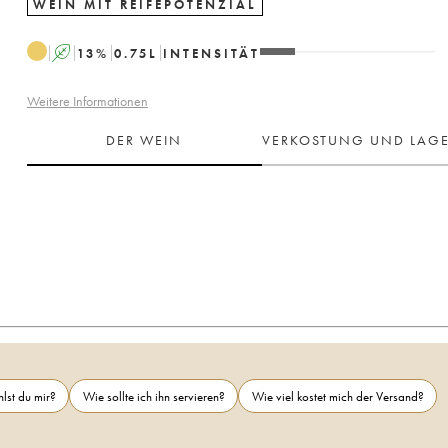
WEIN MIT REIFEPOTENZIAL
A
13
%
0.75
L
INTENSITÄT
Weitere Informationen
DER WEIN
VERKOSTUNG UND LAG
lst du mir?
Wie sollte ich ihn servieren?
Wie viel kostet mich der Versand?