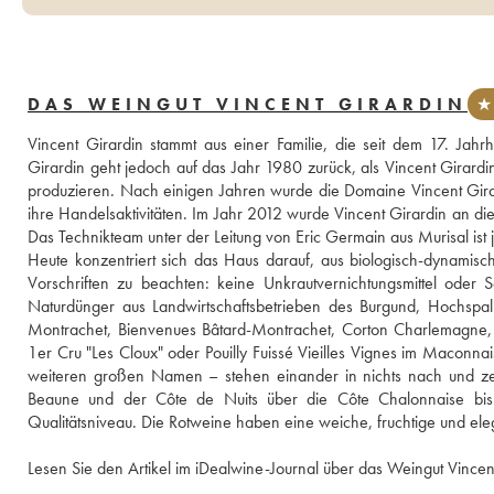
DAS WEINGUT VINCENT GIRARDIN
★ 
Vincent Girardin stammt aus einer Familie, die seit dem 17. Jahrh
Girardin geht jedoch auf das Jahr 1980 zurück, als Vincent Girard
produzieren. Nach einigen Jahren wurde die Domaine Vincent Gira
ihre Handelsaktivitäten. Im Jahr 2012 wurde Vincent Girardin an die
Das Technikteam unter der Leitung von Eric Germain aus Murisal ist
Heute konzentriert sich das Haus darauf, aus biologisch-dynamis
Vorschriften zu beachten: keine Unkrautvernichtungsmittel oder S
Naturdünger aus Landwirtschaftsbetrieben des Burgund, Hochspali
Montrachet, Bienvenues Bâtard-Montrachet, Corton Charlemagne, 
1er Cru "Les Cloux" oder Pouilly Fuissé Vieilles Vignes im Maconn
weiteren großen Namen – stehen einander in nichts nach und zeic
Beaune und der Côte de Nuits über die Côte Chalonnaise bis
Qualitätsniveau. Die Rotweine haben eine weiche, fruchtige und eleg
Lesen Sie den Artikel im iDealwine-Journal über das Weingut Vincen