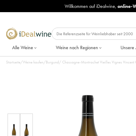
Willkommen auf iDealwine,
online-
Alle Weine
Weine nach Regionen
Unsere 
Startseite
/
Weine kaufen
/
Burgund
/
Chassagne-Montrachet Vieilles Vignes Vincent 