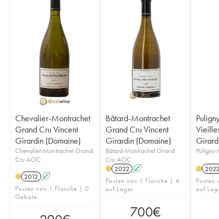
Chevalier-Montrachet
Bâtard-Montrachet
Pulign
Grand Cru Vincent
Grand Cru Vincent
Vieille
Girardin (Domaine)
Girardin (Domaine)
Girard
Chevalier-Montrachet Grand
Bâtard-Montrachet Grand
Puligny
Cru AOC
Cru AOC
2022
A
202
2012
A
Posten von 1 Flasche | 4
Posten 
Posten von 1 Flasche | 0
auf Lager
auf Lag
Gebote
700
€