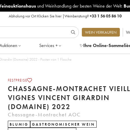
Weinauktionshaus
und
Weinhandlung der besten Weine der Welt:
Bu
Abholung vor Ort
Klicken Sie hier
|
Weinberatung?
+33 1 56 05 86 10
W
WEIN VERKAUFEN
Auktionen
Services +
✨
Ihre Online-Sommeliè
Girardin (Domaine) 2022 - Posten von 1 Flasche
FESTPREISE
CHASSAGNE-MONTRACHET VIEILL
VIGNES VINCENT GIRARDIN
(DOMAINE) 2022
Chassagne-Montrachet AOC
BLUMIG
GASTRONOMISCHER WEIN