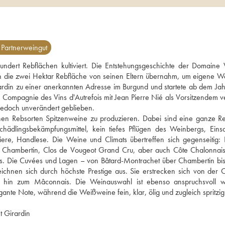
Partnerweingut
undert Rebflächen kultiviert. Die Entstehungsgeschichte der Domaine V
in die zwei Hektar Rebfläche von seinen Eltern übernahm, um eigene We
rdin zu einer anerkannten Adresse im Burgund und startete ab dem Jah
 Compagnie des Vins d'Autrefois mit Jean Pierre Nié als Vorsitzendem ver
 jedoch unverändert geblieben.
chen Rebsorten Spitzenweine zu produzieren. Dabei sind eine ganze Re
chädlingsbekämpfungsmittel, kein tiefes Pflügen des Weinbergs, Einsa
ere, Handlese. Die Weine und Climats übertreffen sich gegenseitig: 
Chambertin, Clos de Vougeot Grand Cru, aber auch Côte Chalonnaise
ais. Die Cuvées und Lagen – von Bâtard-Montrachet über Chambertin bis 
hnen sich durch höchste Prestige aus. Sie erstrecken sich von der C
 hin zum Mâconnais. Die Weinauswahl ist ebenso anspruchsvoll wi
ante Note, während die Weißweine fein, klar, ölig und zugleich spritzig
t Girardin