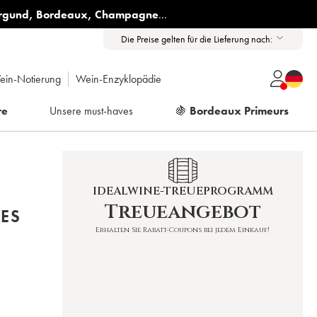
rgund
,
Bordeaux
,
Champagne
...
Die Preise gelten für die Lieferung nach:
ein-Notierung
Wein-Enzyklopädie
re
Unsere must-haves
🍇
Bordeaux Primeurs
IDEALWINE-TREUEPROGRAMM
Treueangebot
ES
Erhalten Sie Rabatt-Coupons bei jedem Einkauf!