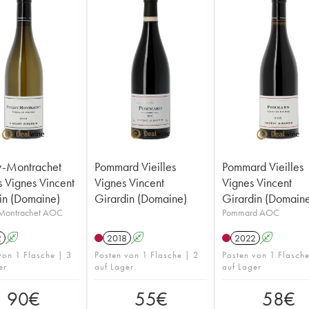
y-Montrachet
Pommard Vieilles
Pommard Vieilles
s Vignes Vincent
Vignes Vincent
Vignes Vincent
in (Domaine)
Girardin (Domaine)
Girardin (Domain
-Montrachet AOC
Pommard AOC
2
A
2018
A
2022
A
von 1 Flasche | 3
Posten von 1 Flasche | 2
Posten von 1 Flasch
er
auf Lager
auf Lager
90
€
55
€
58
€