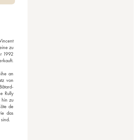
incent 
ine zu 
r 1992 
kauft. 
ihe an 
tz von 
Bâtard-
 Rully 
hin zu 
ôte de 
e das 
 sind.