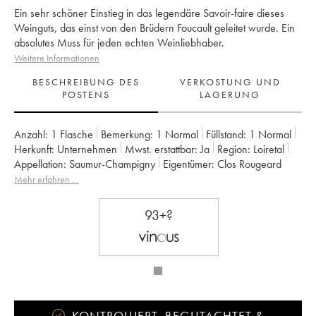
Ein sehr schöner Einstieg in das legendäre Savoir-faire dieses
Weinguts, das einst von den Brüdern Foucault geleitet wurde. Ein
absolutes Muss für jeden echten Weinliebhaber.
Weitere Informationen
BESCHREIBUNG DES
VERKOSTUNG UND
POSTENS
LAGERUNG
Anzahl:
1 Flasche
Bemerkung:
1 Normal
Füllstand:
1
Normal
Herkunft:
unternehmen
Mwst. erstattbar:
ja
Region:
Loiretal
Appellation:
Saumur-Champigny
Eigentümer:
Clos Rougeard
Mehr erfahren …
93+?
KONTROLLIERT, BEGUTACHTET &