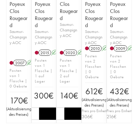
Poyeux
Poyeux
Clos
Poyeux
Poyeux
Clos
Clos
Rougear
Clos
Clos
Rougear
Rougear
d
Rougear
Rougear
d
d
Saumur-
d
d
Champign
Saumur-
Saumur-
Saumur-
Saumur-
y AOC
Champign
Champign
Champign
Champign
y AOC
y AOC
y AOC
y AOC
2010
A
2009
A
2015
A
2020
A
Posten
Posten
Posten
Posten
von 2
von 2
2007
A
von 1
von 1
Flaschen
Flaschen
Posten
Flasche |
Flasche |
| 0
| 0
von 1
1 auf
2 auf
Gebote
Gebote
Flasche |
Lager
Lager
0 Gebote
612
€
432
€
300
€
140
€
170
€
(
Aktualisierung
(
Aktualisierung
des Preises
)
des Preises
)
(
Aktualisierung
Preis pro Einheit
Preis pro Einheit
des Preises
)
306
€
216
€