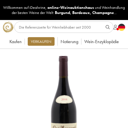
Willkommen auf iDealwine,
online-Weinauktionshaus
und
Weinhandlung
der besten Weine der Welt:
Burgund
,
Bordeaux
,
Champagne
...
Kaufen
Notierung
Wein-Enzyklopädie
VERKAUFEN