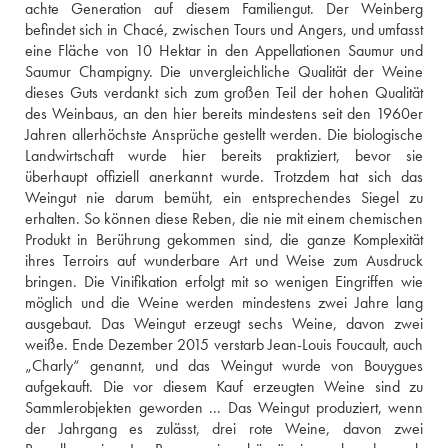
achte Generation auf diesem Familiengut. Der Weinberg 
befindet sich in Chacé, zwischen Tours und Angers, und umfasst 
eine Fläche von 10 Hektar in den Appellationen Saumur und 
Saumur Champigny. Die unvergleichliche Qualität der Weine 
dieses Guts verdankt sich zum großen Teil der hohen Qualität 
des Weinbaus, an den hier bereits mindestens seit den 1960er 
Jahren allerhöchste Ansprüche gestellt werden. Die biologische 
Landwirtschaft wurde hier bereits praktiziert, bevor sie 
überhaupt offiziell anerkannt wurde. Trotzdem hat sich das 
Weingut nie darum bemüht, ein entsprechendes Siegel zu 
erhalten. So können diese Reben, die nie mit einem chemischen 
Produkt in Berührung gekommen sind, die ganze Komplexität 
ihres Terroirs auf wunderbare Art und Weise zum Ausdruck 
bringen. Die Vinifikation erfolgt mit so wenigen Eingriffen wie 
möglich und die Weine werden mindestens zwei Jahre lang 
ausgebaut. Das Weingut erzeugt sechs Weine, davon zwei 
weiße. Ende Dezember 2015 verstarb Jean-Louis Foucault, auch 
„Charly“ genannt, und das Weingut wurde von Bouygues 
aufgekauft. Die vor diesem Kauf erzeugten Weine sind zu 
Sammlerobjekten geworden ... Das Weingut produziert, wenn 
der Jahrgang es zulässt, drei rote Weine, davon zwei 