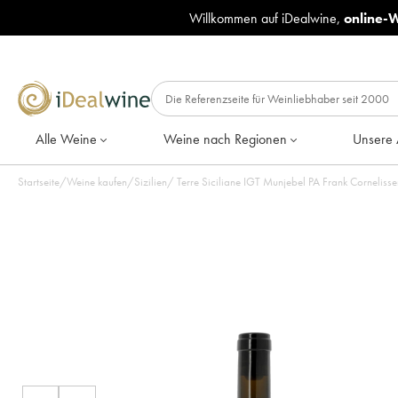
Willkommen auf iDealwine,
online-
Alle Weine
Weine nach Regionen
Unsere 
Startseite
/
Weine kaufen
/
Sizilien
/