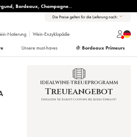
rgund
,
Bordeaux
,
Champagne
...
Die Preise gelten für die Lieferung nach:
ein-Notierung
Wein-Enzyklopädie
re
Unsere must-haves
🍇
Bordeaux Primeurs
IDEALWINE-TREUEPROGRAMM
Treueangebot
A
Erhalten Sie Rabatt-Coupons bei jedem Einkauf!