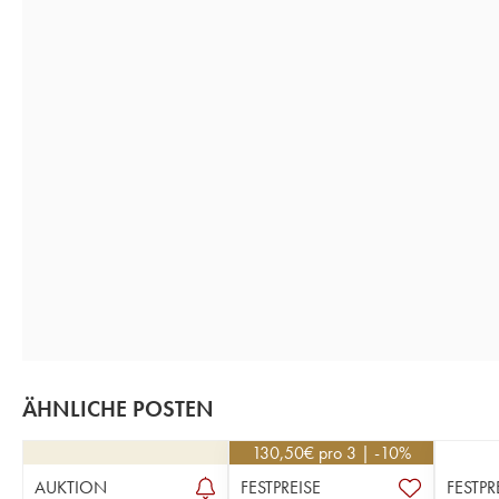
ÄHNLICHE POSTEN
130,50
€
pro 3 | -10%
AUKTION
FESTPREISE
FESTPR