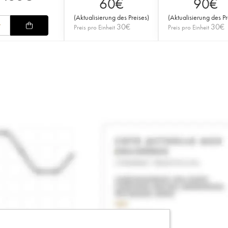
60
€
90
€
(
Aktualisierung des Preises
)
(
Aktualisierung des Pr
30
€
30
€
Preis pro Einheit
Preis pro Einheit