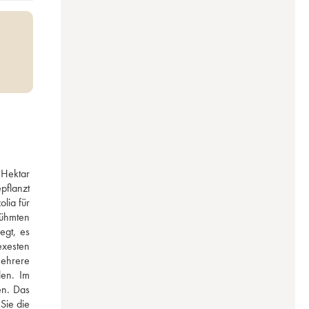
Hektar 
flanzt 
ia für 
hmten 
gt, es 
xesten 
ehrere 
en. Im 
n. Das 
ie die 