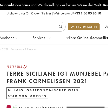
Weinauktionshaus
und
Weinhandlung der besten Weine der Welt:
Bu
Abholung vor Ort
Klicken Sie hier
|
Weinberatung?
+33 1 56 05 86 10
W
WEIN VERKAUFEN
Auktionen
Services +
✨
Ihre Online-Sommeliè
Terre Siciliane IGT Munjebel PA Frank Cornelissen 2021 - Posten von 1 Flasche
FESTPREISE
TERRE SICILIANE IGT MUNJEBEL P
FRANK CORNELISSEN 2021
BLUMIG
GASTRONOMISCHER WEIN
STAR VON MORGEN
A
15.5
%
0.75
L
INTENSITÄT