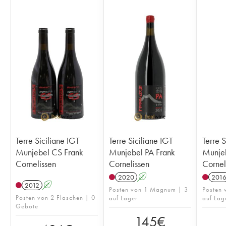
Terre Siciliane IGT
Terre Siciliane IGT
Terre S
Munjebel CS Frank
Munjebel PA Frank
Munje
Cornelissen
Cornelissen
Cornel
2020
A
201
2012
A
Posten von 1 Magnum | 3
Posten 
Posten von 2 Flaschen | 0
auf Lager
auf Lag
Gebote
145
€