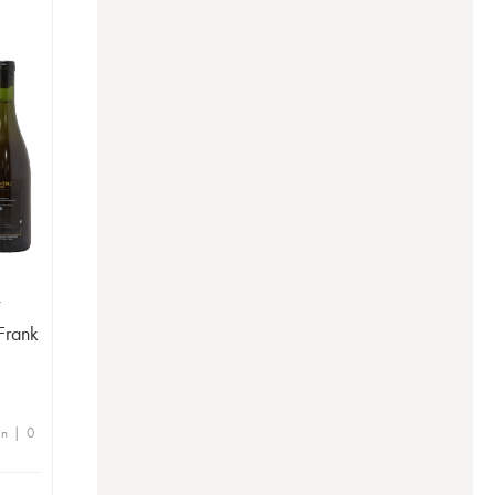
T
Frank
en | 0