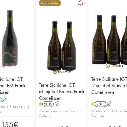
1
Mwst. erstattbar
iciliane IGT
Terre Siciliane IG
Terre Siciliane IGT
bel FM Frank
Munjebel Bianco 
Munjebel Bianco Frank
issen
Cornelissen
Cornelissen
6
A
2015
A
2015
A
von 1 Flasche | 5
Posten von 2 Flaschen | 0
Posten von 3 Flasch
er
Gebote
Gebote
155
€