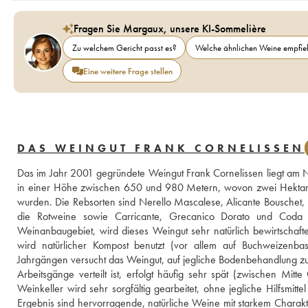
Fragen Sie Margaux, unsere KI-Sommelière
Zu welchem Gericht passt es?
Welche ähnlichen Weine empfieh
Eine weitere Frage stellen
DAS WEINGUT FRANK CORNELISSEN
Das im Jahr 2001 gegründete Weingut Frank Cornelissen liegt am Nor
in einer Höhe zwischen 650 und 980 Metern, wovon zwei Hektar m
wurden. Die Rebsorten sind Nerello Mascalese, Alicante Bouschet, 
die Rotweine sowie Carricante, Grecanico Dorato und Coda 
Weinanbaugebiet, wird dieses Weingut sehr natürlich bewirtschaft
wird natürlicher Kompost benutzt (vor allem auf Buchweizenba
Jahrgängen versucht das Weingut, auf jegliche Bodenbehandlung zu v
Arbeitsgänge verteilt ist, erfolgt häufig sehr spät (zwischen Mi
Weinkeller wird sehr sorgfältig gearbeitet, ohne jegliche Hilfsmit
Ergebnis sind hervorragende, natürliche Weine mit starkem Charakte