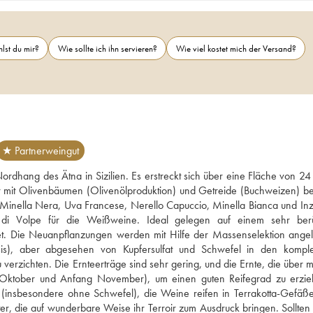
lst du mir?
Wie sollte ich ihn servieren?
Wie viel kostet mich der Versand?
★ Partnerweingut
dhang des Ätna in Sizilien. Es erstreckt sich über eine Fläche von 24 
it Olivenbäumen (Olivenölproduktion) und Getreide (Buchweizen) bep
Minella Nera, Uva Francese, Nerello Capuccio, Minella Bianca und Inzol
di Volpe für die Weißweine. Ideal gelegen auf einem sehr berü
et. Die Neuanpflanzungen werden mit Hilfe der Massenselektion angele
sis), aber abgesehen von Kupfersulfat und Schwefel in den komple
erzichten. Die Ernteerträge sind sehr gering, und die Ernte, die über m
tte Oktober und Anfang November), um einen guten Reifegrad zu erziel
tel (insbesondere ohne Schwefel), die Weine reifen in Terrakotta-Gefäße
r, die auf wunderbare Weise ihr Terroir zum Ausdruck bringen. Sollten S