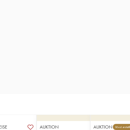
EISE
AUKTION
AUKTION
Mwst. erstatt