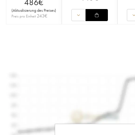
486
€
(
Aktualisierung des Preises
)
243
€
Preis pro Einheit