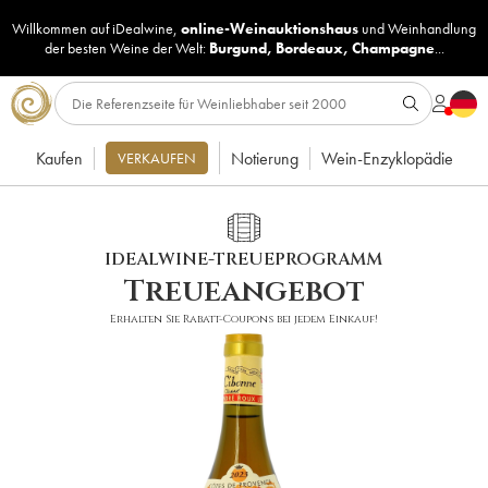
Willkommen auf iDealwine,
online-Weinauktionshaus
und
Weinhandlung
der besten Weine der Welt:
Burgund
,
Bordeaux
,
Champagne
...
Kaufen
Notierung
Wein-Enzyklopädie
VERKAUFEN
IDEALWINE-TREUEPROGRAMM
Treueangebot
Erhalten Sie Rabatt-Coupons bei jedem Einkauf!