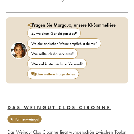
Fragen Sie Margaux, unsere KI-Sommelière
Zu welchem Gericht passt es?
Welche ähnlichen Weine empfiehlst du mir?
Wie sollte ich ihn servieren?
Wie viel kostet mich der Versand?
Eine weitere Frage stellen
DAS WEINGUT CLOS CIBONNE
★ Partnerweingut
Das Weingut Clos Cibonne liegt wunderschön zwischen Toulon 