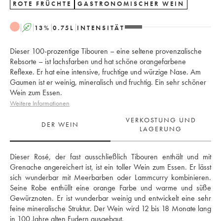
ROTE FRÜCHTE
GASTRONOMISCHER WEIN
A
13
%
0.75
L
INTENSITÄT
Dieser 100-prozentige Tibouren – eine seltene provenzalische
Rebsorte – ist lachsfarben und hat schöne orangefarbene
Reflexe. Er hat eine intensive, fruchtige und würzige Nase. Am
Gaumen ist er weinig, mineralisch und fruchtig. Ein sehr schöner
Wein zum Essen.
Weitere Informationen
VERKOSTUNG UND
DER WEIN
LAGERUNG
Dieser Rosé, der fast ausschließlich Tibouren enthält und mit 
Grenache angereichert ist, ist ein toller Wein zum Essen. Er lässt 
sich wunderbar mit Meerbarben oder Lammcurry kombinieren. 
Seine Robe enthüllt eine orange Farbe und warme und süße 
Gewürznoten. Er ist wunderbar weinig und entwickelt eine sehr 
feine mineralische Struktur. Der Wein wird 12 bis 18 Monate lang 
in 100 Jahre alten Fudern ausgebaut.