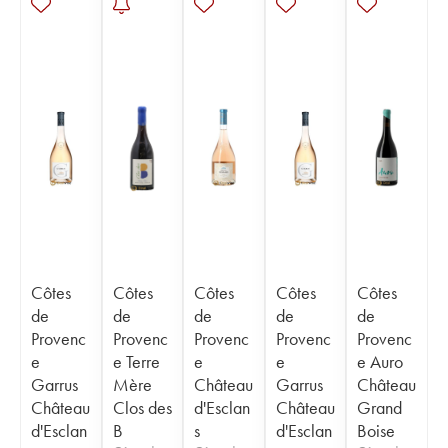
Côtes
Côtes
Côtes
Côtes
Côtes
de
de
de
de
de
Provenc
Provenc
Provenc
Provenc
Provenc
e
e Terre
e
e
e Auro
Garrus
Mère
Château
Garrus
Château
Château
Clos des
d'Esclan
Château
Grand
d'Esclan
B
s
d'Esclan
Boise