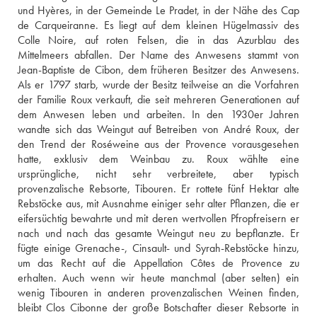
und Hyères, in der Gemeinde Le Pradet, in der Nähe des Cap 
de Carqueiranne. Es liegt auf dem kleinen Hügelmassiv des 
Colle Noire, auf roten Felsen, die in das Azurblau des 
Mittelmeers abfallen. Der Name des Anwesens stammt von 
Jean-Baptiste de Cibon, dem früheren Besitzer des Anwesens. 
Als er 1797 starb, wurde der Besitz teilweise an die Vorfahren 
der Familie Roux verkauft, die seit mehreren Generationen auf 
dem Anwesen leben und arbeiten. In den 1930er Jahren 
wandte sich das Weingut auf Betreiben von André Roux, der 
den Trend der Roséweine aus der Provence vorausgesehen 
hatte, exklusiv dem Weinbau zu. Roux wählte eine 
ursprüngliche, nicht sehr verbreitete, aber typisch 
provenzalische Rebsorte, Tibouren. Er rottete fünf Hektar alte 
Rebstöcke aus, mit Ausnahme einiger sehr alter Pflanzen, die er 
eifersüchtig bewahrte und mit deren wertvollen Pfropfreisern er 
nach und nach das gesamte Weingut neu zu bepflanzte. Er 
fügte einige Grenache-, Cinsault- und Syrah-Rebstöcke hinzu, 
um das Recht auf die Appellation Côtes de Provence zu 
erhalten. Auch wenn wir heute manchmal (aber selten) ein 
wenig Tibouren in anderen provenzalischen Weinen finden, 
bleibt Clos Cibonne der große Botschafter dieser Rebsorte in 