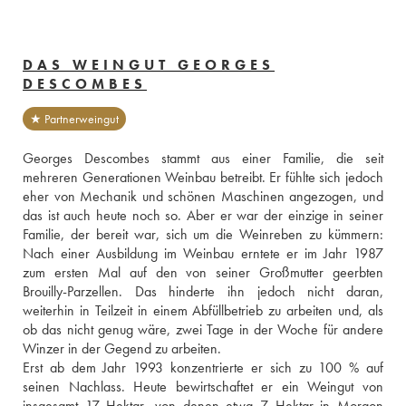
DAS WEINGUT GEORGES
DESCOMBES
★ Partnerweingut
Georges Descombes stammt aus einer Familie, die seit 
mehreren Generationen Weinbau betreibt. Er fühlte sich jedoch 
eher von Mechanik und schönen Maschinen angezogen, und 
das ist auch heute noch so. Aber er war der einzige in seiner 
Familie, der bereit war, sich um die Weinreben zu kümmern: 
Nach einer Ausbildung im Weinbau erntete er im Jahr 1987 
zum ersten Mal auf den von seiner Großmutter geerbten 
Brouilly-Parzellen. Das hinderte ihn jedoch nicht daran, 
weiterhin in Teilzeit in einem Abfüllbetrieb zu arbeiten und, als 
ob das nicht genug wäre, zwei Tage in der Woche für andere 
Winzer in der Gegend zu arbeiten.
Erst ab dem Jahr 1993 konzentrierte er sich zu 100 % auf 
seinen Nachlass. Heute bewirtschaftet er ein Weingut von 
insgesamt 17 Hektar, von denen etwa 7 Hektar in Morgon 