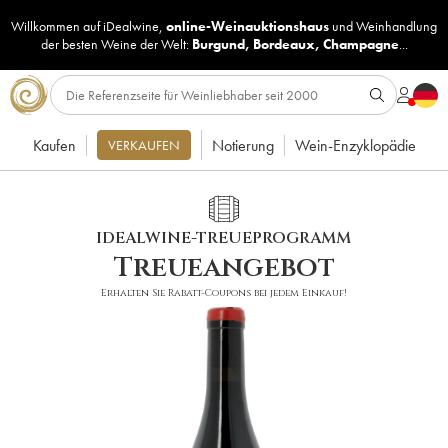
Willkommen auf iDealwine,
online-Weinauktionshaus
und
Weinhandlung
der besten Weine der Welt:
Burgund
,
Bordeaux
,
Champagne
...
Kaufen
Notierung
Wein-Enzyklopädie
VERKAUFEN
IDEALWINE-TREUEPROGRAMM
Treueangebot
Erhalten Sie Rabatt-Coupons bei jedem Einkauf!