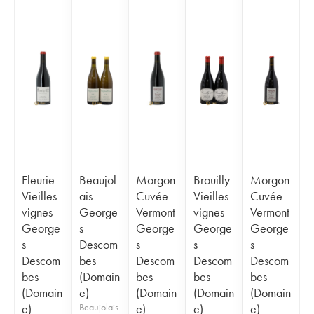
Fleurie
Beaujol
Morgon
Brouilly
Morgon
Vieilles
ais
Cuvée
Vieilles
Cuvée
vignes
George
Vermont
vignes
Vermont
George
s
George
George
George
s
Descom
s
s
s
Descom
bes
Descom
Descom
Descom
bes
(Domain
bes
bes
bes
(Domain
e)
(Domain
(Domain
(Domain
e)
Beaujolais
e)
e)
e)