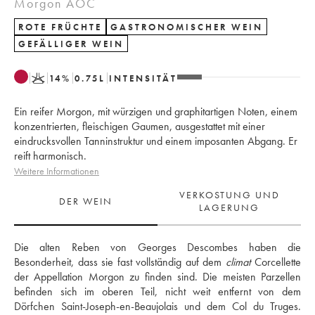
Morgon AOC
ROTE FRÜCHTE
GASTRONOMISCHER WEIN
GEFÄLLIGER WEIN
K
14
%
0.75
L
INTENSITÄT
Ein reifer Morgon, mit würzigen und graphitartigen Noten, einem
konzentrierten, fleischigen Gaumen, ausgestattet mit einer
eindrucksvollen Tanninstruktur und einem imposanten Abgang. Er
reift harmonisch.
Weitere Informationen
VERKOSTUNG UND
DER WEIN
LAGERUNG
Die alten Reben von Georges Descombes haben die 
Besonderheit, dass sie fast vollständig auf dem 
climat
 Corcellette 
der Appellation Morgon zu finden sind. Die meisten Parzellen 
befinden sich im oberen Teil, nicht weit entfernt von dem 
Dörfchen Saint-Joseph-en-Beaujolais und dem Col du Truges. 