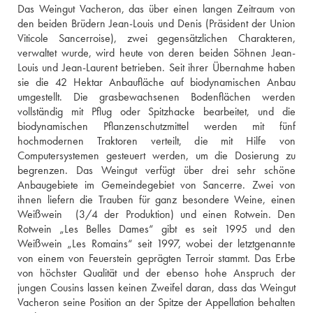
Das Weingut Vacheron, das über einen langen Zeitraum von 
den beiden Brüdern Jean-Louis und Denis (Präsident der Union 
Viticole Sancerroise), zwei gegensätzlichen Charakteren, 
verwaltet wurde, wird heute von deren beiden Söhnen Jean-
Louis und Jean-Laurent betrieben. Seit ihrer Übernahme haben 
sie die 42 Hektar Anbaufläche auf biodynamischen Anbau 
umgestellt. Die grasbewachsenen Bodenflächen werden 
vollständig mit Pflug oder Spitzhacke bearbeitet, und die 
biodynamischen Pflanzenschutzmittel werden mit fünf 
hochmodernen Traktoren verteilt, die mit Hilfe von 
Computersystemen gesteuert werden, um die Dosierung zu 
begrenzen. Das Weingut verfügt über drei sehr schöne 
Anbaugebiete im Gemeindegebiet von Sancerre. Zwei von 
ihnen liefern die Trauben für ganz besondere Weine, einen 
Weißwein  (3/4 der Produktion) und einen Rotwein. Den 
Rotwein „Les Belles Dames“ gibt es seit 1995 und den 
Weißwein „Les Romains“ seit 1997, wobei der letztgenannte 
von einem von Feuerstein geprägten Terroir stammt. Das Erbe 
von höchster Qualität und der ebenso hohe Anspruch der 
jungen Cousins lassen keinen Zweifel daran, dass das Weingut 
Vacheron seine Position an der Spitze der Appellation behalten 