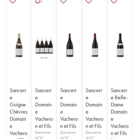
1
Sancerr
Sancerr
Sancerr
Sancerr
Sancerr
e
e
e
e
e Belle-
Guigne
Domain
Domain
Domain
Dame
Chèvres
e
e
e
Domain
Domain
Vachero
Vachero
Vachero
e
e
n et Fils
n et Fils
n et Fils
Vachero
Vachero
Sancerre
Sancerre
Sancerre
n et Fils
AOC
AOC
AOC