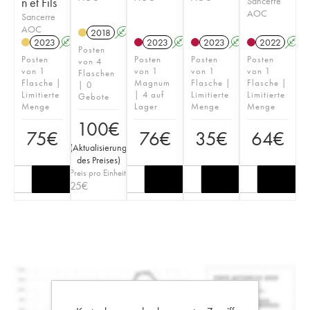
n et Fils
Sancerre
AOC
Sancerre
AOC
2018
A
2023
A
2023
A
2023
A
2022
A
Posten
Posten
Posten
Posten
Posten
von 4
von 1
von 1
von 1
von 1
Flaschen
Flasche |
Magnum
Flasche |
Flasche |
| 0
Limitierte
| 4 auf
Limitierte
Limitierte
Gebote
Menge
Lager
Menge
Menge
100
€
75
€
76
€
35
€
64
€
(
Aktualisierung
des Preises
)
Preis pro Einheit
25
€