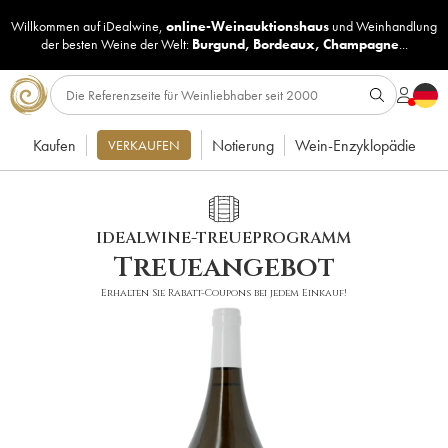
Willkommen auf iDealwine,
online-Weinauktionshaus
und
Weinhandlung
der besten Weine der Welt:
Burgund
,
Bordeaux
,
Champagne
...
Kaufen
Notierung
Wein-Enzyklopädie
VERKAUFEN
IDEALWINE-TREUEPROGRAMM
Treueangebot
Erhalten Sie Rabatt-Coupons bei jedem Einkauf!