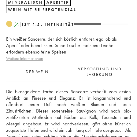
MINERALISCH
APERITIF
WEIN MIT REIFEPOTENZIAL
A
13
%
1.5
L
INTENSITÄT
Ein weißer Sancerre, der sich köstlich entfaltet, egal ob als
Aperitif oder beim Essen. Seine Frische und seine Feinheit
erfordern ebenso feine Speisen.
Weitere Informationen
VERKOSTUNG UND
DER WEIN
LAGERUNG
Die blassgoldene Farbe dieses Sancerre verheißt vom ersten 
Anblick an Finesse und Eleganz. Er ist langanhaltend und 
offenbart einen Duft nach weißen Blumen und nach 
Zitrusfrüchten. Dieser sortenreine Sauvignon wird nach bio-
zertifizierten Methoden auf Böden aus Kalk, Feuerstein und 
Mergel angebaut. Er wird handverlesen, gärt ohne künstlich 
zugesetzte Hefen und wird ein Jahr lang auf Hefe ausgebaut. Als 
Aperitif regt seine schöne Säure die Geschmacksknospen an. 