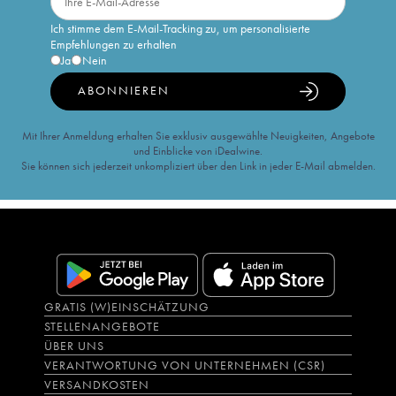
Ich stimme dem E-Mail-Tracking zu, um personalisierte
Empfehlungen zu erhalten
Ja
Nein
ABONNIEREN
Mit Ihrer Anmeldung erhalten Sie exklusiv ausgewählte Neuigkeiten, Angebote
und Einblicke von iDealwine.
Sie können sich jederzeit unkompliziert über den Link in jeder E-Mail abmelden.
GRATIS (W)EINSCHÄTZUNG
STELLENANGEBOTE
ÜBER UNS
VERANTWORTUNG VON UNTERNEHMEN (CSR)
VERSANDKOSTEN