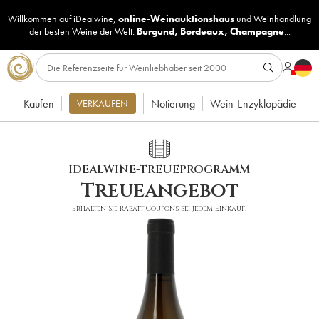
Willkommen auf iDealwine,
online-Weinauktionshaus
und
Weinhandlung
der besten Weine der Welt:
Burgund
,
Bordeaux
,
Champagne
...
Kaufen
Notierung
Wein-Enzyklopädie
VERKAUFEN
IDEALWINE-TREUEPROGRAMM
Treueangebot
Erhalten Sie Rabatt-Coupons bei jedem Einkauf!