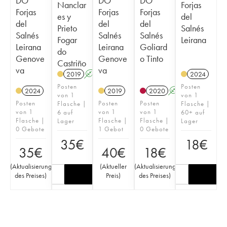
DO
DO
DO
Nanclar
Forjas
Forjas
Forjas
Forjas
es y
del
del
del
del
Prieto
Salnés
Salnés
Salnés
Salnés
Fogar
Leirana
Leirana
Leirana
Goliard
do
Genove
Genove
o Tinto
Castriño
va
va
2019
A
2024
Posten
Posten
2024
2019
2020
A
von 1
von 1
Posten
Posten
Posten
Flasche |
Flasche |
von 1
von 1
von 1
6 auf
60+ auf
Flasche |
Flasche |
Flasche |
Lager
Lager
0 Gebote
1 Gebot
0 Gebote
35
€
18
€
35
€
40
€
18
€
(
Aktualisierung
(
Aktueller
(
Aktualisierung
des Preises
)
Preis
)
des Preises
)