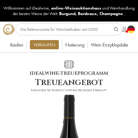
Willkommen auf iDealwine,
online-Weinauktionshaus
und
Weinhandlung
der besten Weine der Welt:
Burgund
,
Bordeaux
,
Champagne
...
Kaufen
Notierung
Wein-Enzyklopädie
VERKAUFEN
IDEALWINE-TREUEPROGRAMM
Treueangebot
Erhalten Sie Rabatt-Coupons bei jedem Einkauf!