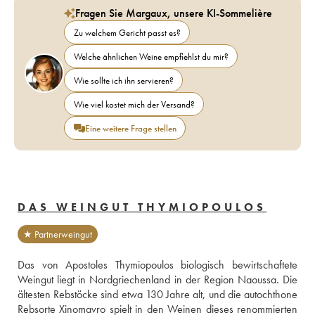
Fragen Sie Margaux, unsere KI-Sommelière
Zu welchem Gericht passt es?
Welche ähnlichen Weine empfiehlst du mir?
Wie sollte ich ihn servieren?
Wie viel kostet mich der Versand?
Eine weitere Frage stellen
DAS WEINGUT THYMIOPOULOS
★ Partnerweingut
Das von Apostoles Thymiopoulos biologisch bewirtschaftete 
Weingut liegt in Nordgriechenland in der Region Naoussa. Die 
ältesten Rebstöcke sind etwa 130 Jahre alt, und die autochthone 
Rebsorte Xinomavro spielt in den Weinen dieses renommierten 