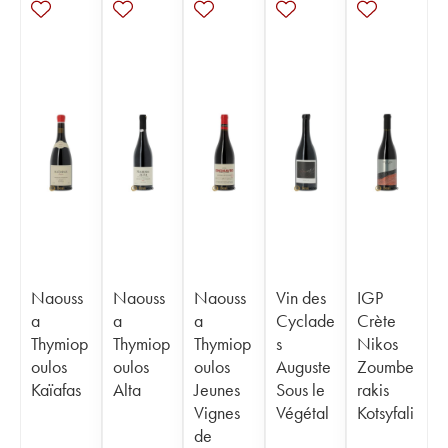
Naouss
Naouss
Naouss
Vin des
IGP
a
a
a
Cyclade
Crète
Thymiop
Thymiop
Thymiop
s
Nikos
oulos
oulos
oulos
Auguste
Zoumbe
Kaïafas
Alta
Jeunes
Sous le
rakis
Vignes
Végétal
Kotsyfali
de