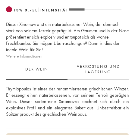
13
%
0.75
L
INTENSITÄT
Dieser Xinomavro ist ein naturbelassener Wein, der dennoch
stark von seinem Terroir geprägt ist. Am Gaumen und in der Nase
präsentiert er sich explosiv und entpuppt sich als wahre
Fruchtbombe. Sie mögen Überraschungen? Dann ist dies der
ideale Wein für Sie!
Weitere Informationen
VERKOSTUNG UND
DER WEIN
LAGERUNG
Thymiopoulos ist einer der renommiertesten griechischen Winzer. 
Er erzeugt einen naturbelassenen, von seinem Terroir geprägten 
Wein. Dieser sortenreine Xinomavro zeichnet sich durch ein 
explosives Profil und ein elegantes Bukett aus. Unbestreitbar ein 
Spitzenprodukt des griechischen Weinbaus.