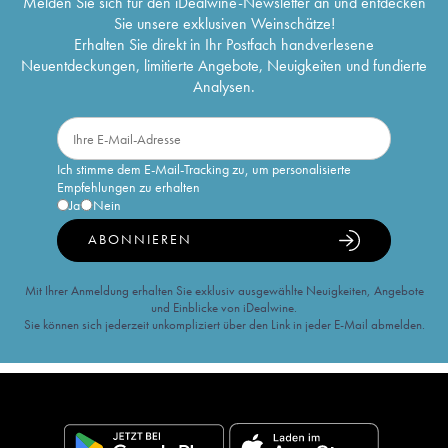
Melden Sie sich für den iDealwine-Newsletter an und entdecken
Sie unsere exklusiven Weinschätze!
Erhalten Sie direkt in Ihr Postfach handverlesene
Neuentdeckungen, limitierte Angebote, Neuigkeiten und fundierte
Analysen.
Ich stimme dem E-Mail-Tracking zu, um personalisierte
Empfehlungen zu erhalten
Ja
Nein
ABONNIEREN
Mit Ihrer Anmeldung erhalten Sie exklusiv ausgewählte Neuigkeiten, Angebote
und Einblicke von iDealwine.
Sie können sich jederzeit unkompliziert über den Link in jeder E-Mail abmelden.