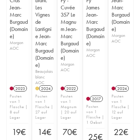
Cras
blanc
Py -
Py
Jean-
Jean-
Les
Cuvée
James
Marc
Marc
Vignes
357 Le
Jean-
Burgaud
Burgaud
de
Magnu
Marc
(Domain
(Domain
Lantigni
m Jean-
Burgaud
e)
e)
e Jean-
Marc
(Domain
Morgon
AOC
Morgon
Marc
Burgaud
e)
AOC
Burgaud
(Domain
Morgon
AOC
(Domain
e)
e)
Morgon
AOC
Beaujolais
blanc
AOC
2023
2024
2022
2024
Posten
Posten
Posten
Posten
2017
von 1
von 1
von 1
von 1
Posten
Flasche |
Flasche |
Magnum
Flasche |
von 1
8 auf
27 auf
| 20 auf
12 auf
Flasche |
Lager
Lager
Lager
Lager
1 Gebot
19
€
14
€
70
€
22
€
25
€