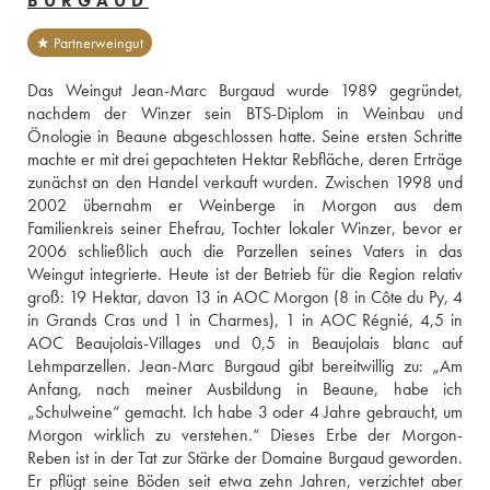
BURGAUD
★ Partnerweingut
Das Weingut Jean-Marc Burgaud wurde 1989 gegründet, 
nachdem der Winzer sein BTS-Diplom in Weinbau und 
Önologie in Beaune abgeschlossen hatte. Seine ersten Schritte 
machte er mit drei gepachteten Hektar Rebfläche, deren Erträge 
zunächst an den Handel verkauft wurden. Zwischen 1998 und 
2002 übernahm er Weinberge in Morgon aus dem 
Familienkreis seiner Ehefrau, Tochter lokaler Winzer, bevor er 
2006 schließlich auch die Parzellen seines Vaters in das 
Weingut integrierte. Heute ist der Betrieb für die Region relativ 
groß: 19 Hektar, davon 13 in AOC Morgon (8 in Côte du Py, 4 
in Grands Cras und 1 in Charmes), 1 in AOC Régnié, 4,5 in 
AOC Beaujolais-Villages und 0,5 in Beaujolais blanc auf 
Lehmparzellen. Jean-Marc Burgaud gibt bereitwillig zu: „Am 
Anfang, nach meiner Ausbildung in Beaune, habe ich 
„Schulweine“ gemacht. Ich habe 3 oder 4 Jahre gebraucht, um 
Morgon wirklich zu verstehen.“ Dieses Erbe der Morgon-
Reben ist in der Tat zur Stärke der Domaine Burgaud geworden. 
Er pflügt seine Böden seit etwa zehn Jahren, verzichtet aber 