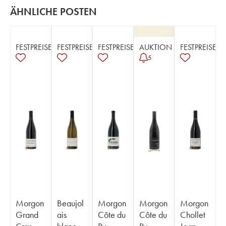
ÄHNLICHE POSTEN
FESTPREISE
FESTPREISE
FESTPREISE
AUKTION
FESTPREISE
5
Morgon
Beaujol
Morgon
Morgon
Morgon
Grand
ais
Côte du
Côte du
Chollet