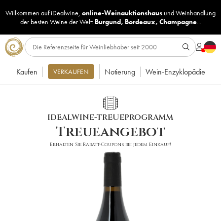
Willkommen auf iDealwine,
online-Weinauktionshaus
und
Weinhandlung
der besten Weine der Welt:
Burgund
,
Bordeaux
,
Champagne
...
Kaufen
Notierung
Wein-Enzyklopädie
VERKAUFEN
IDEALWINE-TREUEPROGRAMM
Treueangebot
Erhalten Sie Rabatt-Coupons bei jedem Einkauf!