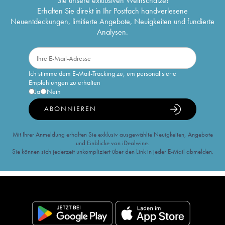
Sie unsere exklusiven Weinschätze!
Erhalten Sie direkt in Ihr Postfach handverlesene
Neuentdeckungen, limitierte Angebote, Neuigkeiten und fundierte
Analysen.
Ich stimme dem E-Mail-Tracking zu, um personalisierte
Empfehlungen zu erhalten
Ja
Nein
ABONNIEREN
Mit Ihrer Anmeldung erhalten Sie exklusiv ausgewählte Neuigkeiten, Angebote
und Einblicke von iDealwine.
Sie können sich jederzeit unkompliziert über den Link in jeder E-Mail abmelden.