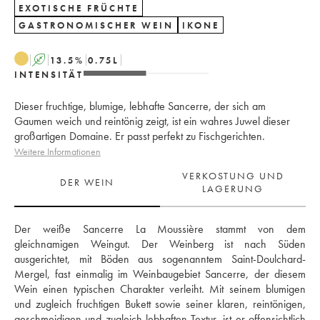
EXOTISCHE FRÜCHTE
GASTRONOMISCHER WEIN
IKONE
A
13.5
%
0.75
L
INTENSITÄT
Dieser fruchtige, blumige, lebhafte Sancerre, der sich am
Gaumen weich und reintönig zeigt, ist ein wahres Juwel dieser
großartigen Domaine. Er passt perfekt zu Fischgerichten.
Weitere Informationen
VERKOSTUNG UND
DER WEIN
LAGERUNG
Der weiße Sancerre La Moussière stammt von dem 
gleichnamigen Weingut. Der Weinberg ist nach Süden 
ausgerichtet, mit Böden aus sogenanntem Saint-Doulchard-
Mergel, fast einmalig im Weinbaugebiet Sancerre, der diesem 
Wein einen typischen Charakter verleiht. Mit seinem blumigen 
und zugleich fruchtigen Bukett sowie seiner klaren, reintönigen, 
geschmeidigen und zugleich lebhaften Textur, ist er offensichtlich 