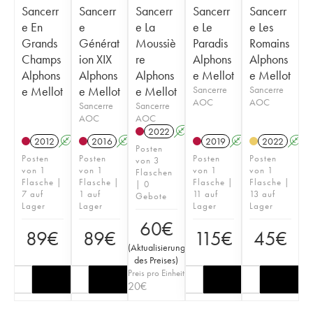
Sancerr
Sancerr
Sancerr
Sancerr
Sancerr
e En
e
e La
e Le
e Les
Grands
Générat
Moussiè
Paradis
Romains
Champs
ion XIX
re
Alphons
Alphons
Alphons
Alphons
Alphons
e Mellot
e Mellot
e Mellot
e Mellot
e Mellot
Sancerre
Sancerre
AOC
AOC
Sancerre
Sancerre
AOC
AOC
2022
A
2012
A
2016
A
2019
A
2022
A
Posten
Posten
Posten
Posten
Posten
von 3
von 1
von 1
von 1
von 1
Flaschen
Flasche |
Flasche |
Flasche |
Flasche |
| 0
7 auf
1 auf
11 auf
13 auf
Gebote
Lager
Lager
Lager
Lager
60
€
89
€
89
€
115
€
45
€
(
Aktualisierung
des Preises
)
Preis pro Einheit
20
€