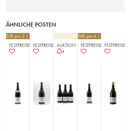
ÄHNLICHE POSTEN
84,55
€
pro 2 | -5%
103,50
€
pro 6 | -10%
FESTPREISE
FESTPREISE
AUKTION
FESTPREISE
FESTPREISE
4