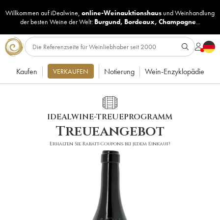
Willkommen auf iDealwine,
online-Weinauktionshaus
und
Weinhandlung
der besten Weine der Welt:
Burgund
,
Bordeaux
,
Champagne
...
Kaufen
Notierung
Wein-Enzyklopädie
VERKAUFEN
IDEALWINE-TREUEPROGRAMM
Treueangebot
Erhalten Sie Rabatt-Coupons bei jedem Einkauf!