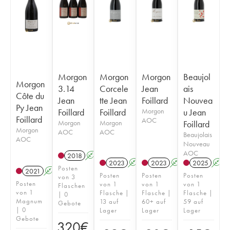
Morgon
Morgon
Morgon
Beaujol
Morgon
3.14
Corcele
Jean
ais
Côte du
Jean
tte Jean
Foillard
Nouvea
Py Jean
Foillard
Foillard
Morgon
u Jean
Foillard
AOC
Morgon
Morgon
Foillard
Morgon
AOC
AOC
Beaujolais
AOC
Nouveau
AOC
2018
A
K
2023
A
K
2023
A
K
2025
A
Posten
2021
A
K
Posten
Posten
Posten
von 3
Posten
von 1
von 1
von 1
Flaschen
von 1
Flasche |
Flasche |
Flasche |
| 0
Magnum
13 auf
60+ auf
59 auf
Gebote
| 0
Lager
Lager
Lager
Gebote
320
€