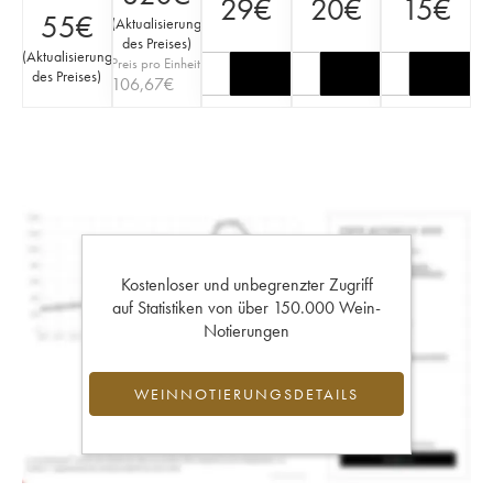
29
€
20
€
15
€
55
€
(
Aktualisierung
des Preises
)
(
Aktualisierung
Preis pro Einheit
des Preises
)
106,67
€
Kostenloser und unbegrenzter Zugriff
auf Statistiken von über 150.000 Wein-
Notierungen
WEINNOTIERUNGSDETAILS