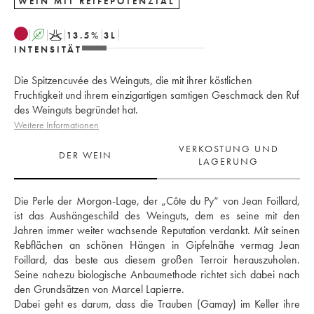
WEIN MIT REIFEPOTENZIAL
A
K
13.5
%
3
L
INTENSITÄT
Die Spitzencuvée des Weinguts, die mit ihrer köstlichen
Fruchtigkeit und ihrem einzigartigen samtigen Geschmack den Ruf
des Weinguts begründet hat.
Weitere Informationen
VERKOSTUNG UND
DER WEIN
LAGERUNG
Die Perle der Morgon-Lage, der „Côte du Py“ von Jean Foillard, 
ist das Aushängeschild des Weinguts, dem es seine mit den 
Jahren immer weiter wachsende Reputation verdankt. Mit seinen 
Rebflächen an schönen Hängen in Gipfelnähe vermag Jean 
Foillard, das beste aus diesem großen Terroir herauszuholen. 
Seine nahezu biologische Anbaumethode richtet sich dabei nach 
den Grundsätzen von Marcel Lapierre.
Dabei geht es darum, dass die Trauben (Gamay) im Keller ihre 