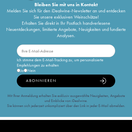
Bleiben Sie mit uns in Kontakt
Melden Sie sich für den iDealwine-Newsletter an und entdecken
Sie unsere exklusiven Weinschätze!
Erhalten Sie direkt in Ihr Postfach handverlesene
Neuentdeckungen, limitierte Angebote, Neuigkeiten und fundierte
Analysen.
Ich stimme dem E-Mail-Tracking zu, um personalisierte
Empfehlungen zu erhalten
Ja
Nein
ABONNIEREN
Mit Ihrer Anmeldung erhalten Sie exklusiv ausgewählte Neuigkeiten, Angebote
und Einblicke von iDealwine.
Sie können sich jederzeit unkompliziert über den Link in jeder E-Mail abmelden.