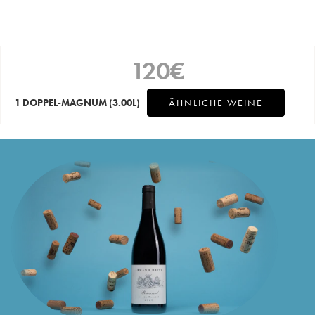
120
€
1 DOPPEL-MAGNUM
(3.00L)
ÄHNLICHE WEINE