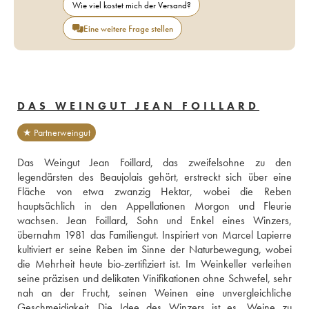
Wie viel kostet mich der Versand?
Eine weitere Frage stellen
DAS WEINGUT JEAN FOILLARD
★ Partnerweingut
Das Weingut Jean Foillard, das zweifelsohne zu den 
legendärsten des Beaujolais gehört, erstreckt sich über eine 
Fläche von etwa zwanzig Hektar, wobei die Reben 
hauptsächlich in den Appellationen Morgon und Fleurie 
wachsen. Jean Foillard, Sohn und Enkel eines Winzers, 
übernahm 1981 das Familiengut. Inspiriert von Marcel Lapierre 
kultiviert er seine Reben im Sinne der Naturbewegung, wobei 
die Mehrheit heute bio-zertifiziert ist. Im Weinkeller verleihen 
seine präzisen und delikaten Vinifikationen ohne Schwefel, sehr 
nah an der Frucht, seinen Weinen eine unvergleichliche 
Geschmeidigkeit. Die Idee des Winzers ist es, Weine zu 