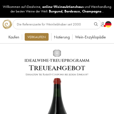
Willkommen auf iDealwine,
online-Weinauktionshaus
und
Weinhandlung
der besten Weine der Welt:
Burgund
,
Bordeaux
,
Champagne
...
Kaufen
Notierung
Wein-Enzyklopädie
VERKAUFEN
IDEALWINE-TREUEPROGRAMM
Treueangebot
Erhalten Sie Rabatt-Coupons bei jedem Einkauf!