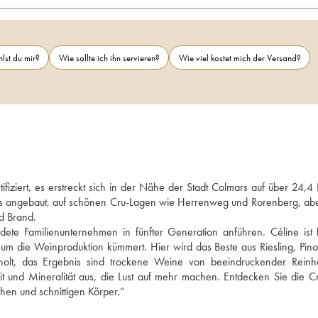
lst du mir?
Wie sollte ich ihn servieren?
Wie viel kostet mich der Versand?
ziert, es erstreckt sich in der Nähe der Stadt Colmars auf über 24,4 H
ss angebaut, auf schönen Cru-Lagen wie Herrenweg und Rorenberg, abe
d Brand.
te Familienunternehmen in fünfter Generation anführen. Céline ist f
um die Weinproduktion kümmert. Hier wird das Beste aus Riesling, Pinot
holt, das Ergebnis sind trockene Weine von beeindruckender Reinhe
it und Mineralität aus, die Lust auf mehr machen. Entdecken Sie die Cr
chen und schnittigen Körper.“