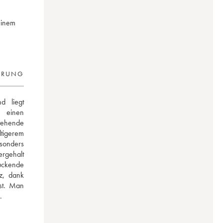
einem
ERUNG
 liegt 
 einen 
tehende 
tigerem 
sonders 
gehalt 
uckende 
z, dank 
t. Man 
.