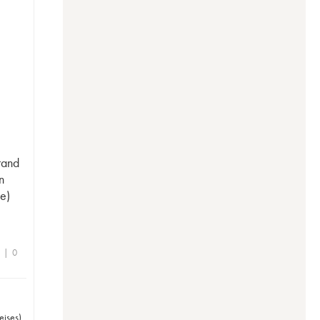
rand
n
e)
e | 0
eises
)