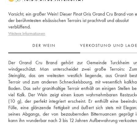
Vorsicht, ein großer Wein! Dieser Pinot Gris Grand Cru Brand von 
der berühmtesten elsässischen Terroirs ist prachtvoll und absolut
verblüffend.
Weitere Informationen
DER WEIN
VERKOSTUNG UND LAG
Der Grand Cru Brand gehört zur Gemeinde Turckheim und
windgeschützt. Man unterscheidet zwei große Terroirs: Zum
Steinglitz, das am weitesten westlich liegende, aus Granit bes
Terroir und zum anderen Schneckelsbourg, mit wesentlich kalkhal
Boden. Das sehr granithaltige Terroir enthält an einigen Stellen be
viel Kalk. Der Wein zeigt einen kaum wahrnehmbaren Restzucker
(10 g), der perfekt integriert erscheint. Er enthüllt eine beeindr
Fülle, eine glänzende Fettigkeit und äußert sich stets mit Elegan
seines Abgangs, der von bezaubernden Bitternuancen geprägt is
kann ihn wunderbar nach 3 bis 12 Jahren Aufbewahrung verkosten