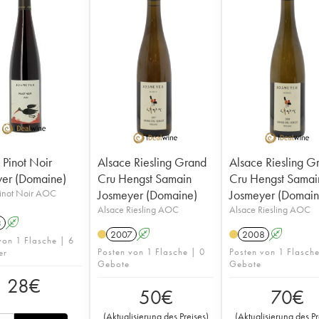
 Pinot Noir
Alsace Riesling Grand
Alsace Riesling G
er (Domaine)
Cru Hengst Samain
Cru Hengst Samai
Pinot Noir AOC
Josmeyer (Domaine)
Josmeyer (Domain
Alsace Riesling AOC
Alsace Riesling AOC
3
A
2007
A
2008
A
von 1 Flasche | 6
Posten von 1 Flasche | 0
Posten von 1 Flasch
er
Gebote
Gebote
28
€
50
€
70
€
(
Aktualisierung des Preises
)
(
Aktualisierung des Pr