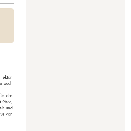
ektar. 
r auch 
ür das 
 Gros, 
it und 
us von 