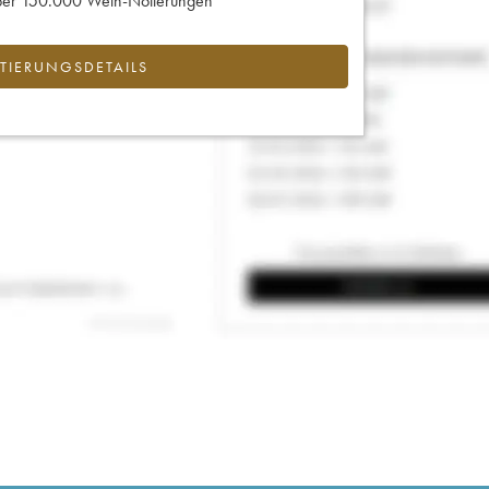
 über 150.000 Wein-Notierungen
IERUNGSDETAILS