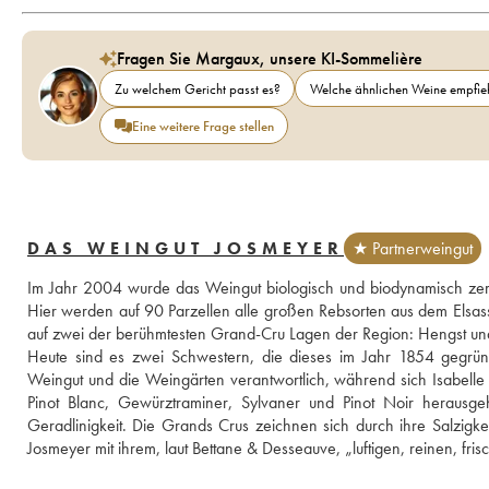
Fragen Sie Margaux, unsere KI-Sommelière
Zu welchem Gericht passt es?
Welche ähnlichen Weine empfieh
Eine weitere Frage stellen
DAS WEINGUT JOSMEYER
★ Partnerweingut
Im Jahr 2004 wurde das Weingut biologisch und biodynamisch zertifi
Hier werden auf 90 Parzellen alle großen Rebsorten aus dem Elsa
auf zwei der berühmtesten Grand-Cru Lagen der Region: Hengst un
Heute sind es zwei Schwestern, die dieses im Jahr 1854 gegründe
Weingut und die Weingärten verantwortlich, während sich Isabelle 
Pinot Blanc, Gewürztraminer, Sylvaner und Pinot Noir herausge
Geradlinigkeit. Die Grands Crus zeichnen sich durch ihre Salzigke
Josmeyer mit ihrem, laut Bettane & Desseauve, „luftigen, reinen, fris