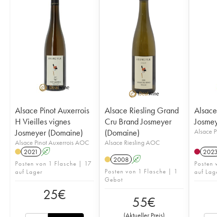
Alsace Pinot Auxerrois
Alsace Riesling Grand
Alsace
H Vieilles vignes
Cru Brand Josmeyer
Josmey
Josmeyer (Domaine)
(Domaine)
Alsace 
Alsace Pinot Auxerrois AOC
Alsace Riesling AOC
2021
A
202
2008
A
Posten von 1 Flasche | 17
Posten 
Posten von 1 Flasche | 1
auf Lager
auf Lag
Gebot
25
€
55
€
(
Aktueller Preis
)