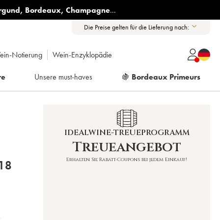
rgund
,
Bordeaux
,
Champagne
...
Die Preise gelten für die Lieferung nach:
ein-Notierung
Wein-Enzyklopädie
re
Unsere must-haves
🍇
Bordeaux Primeurs
IDEALWINE-TREUEPROGRAMM
Treueangebot
Erhalten Sie Rabatt-Coupons bei jedem Einkauf!
DOMAINE) 2018