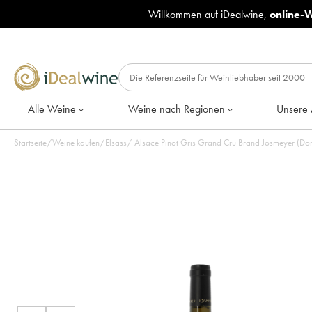
Willkommen auf iDealwine,
online-
Alle Weine
Weine nach Regionen
Unsere 
Startseite
/
Weine kaufen
/
Elsass
/