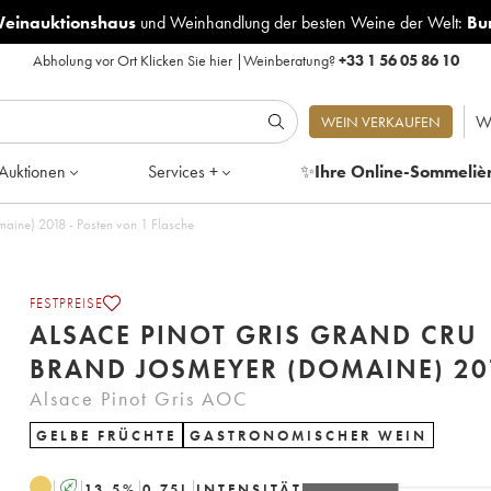
Weinauktionshaus
und
Weinhandlung der besten Weine der Welt:
Bu
Abholung vor Ort
Klicken Sie hier
|
Weinberatung?
+33 1 56 05 86 10
W
WEIN VERKAUFEN
Auktionen
Services +
✨
Ihre Online-Sommeliè
Alsace Pinot Gris Grand Cru Brand Josmeyer (Domaine) 2018 - Posten von 1 Flasche
FESTPREISE
ALSACE PINOT GRIS GRAND CRU
BRAND JOSMEYER (
Alsace Pinot Gris AOC
GELBE FRÜCHTE
GASTRONOMISCHER WEIN
A
13.5
%
0.75
L
INTENSITÄT