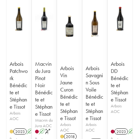
Arbois
Macvin
Arbois
Arbois
Arbois
Patchwo
du Jura
DD
Vin
Savagni
rk
Pinot
Bénédic
Jaune
n Sous
Bénédic
Noir
te et
Curon
Voile
te et
Bénédic
Stéphan
Bénédic
Bénédic
Stéphan
te et
e Tissot
te et
te et
e Tissot
Stéphan
Arbois
Stéphan
Stéphan
AOC
Arbois
e Tissot
e Tissot
e Tissot
AOC
Macvin du
Arbois
Arbois
Jura AOC
AOC
AOC
2023
A
S
A
S
2023
A
2018