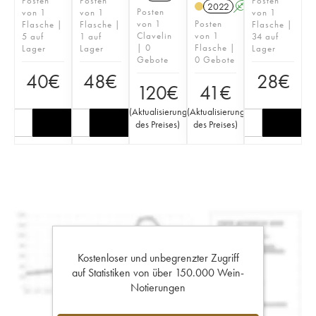
Posten
Posten
Posten
2022
A
Posten
von 1
von 1
von 1
von 1
Posten
Flasche |
Flasche |
Flasche |
Clavelin
von 1
5 auf
1 auf
34 auf
| 0
Flasche |
Lager
Lager
Lager
Gebote
0 Gebote
40
€
48
€
28
€
120
€
41
€
(
Aktualisierung
(
Aktualisierung
des Preises
)
des Preises
)
Kostenloser und unbegrenzter Zugriff
auf Statistiken von über 150.000 Wein-
Notierungen