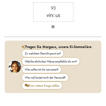
93
Fragen Sie Margaux, unsere KI-Sommelière
Zu welchem Gericht passt es?
Welche ähnlichen Weine empfiehlst du mir?
Wie sollte ich ihn servieren?
Wie viel kostet mich der Versand?
Eine weitere Frage stellen