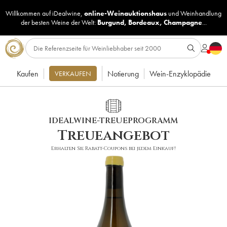
Willkommen auf iDealwine,
online-Weinauktionshaus
und
Weinhandlung
der besten Weine der Welt:
Burgund
,
Bordeaux
,
Champagne
...
Kaufen
Notierung
Wein-Enzyklopädie
VERKAUFEN
IDEALWINE-TREUEPROGRAMM
Treueangebot
Erhalten Sie Rabatt-Coupons bei jedem Einkauf!