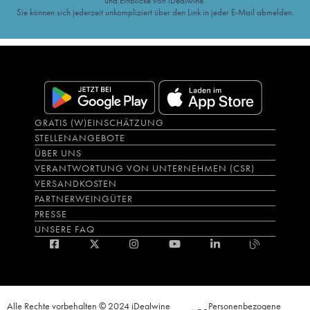
und Einblicke von iDealwine.
Sie können sich jederzeit unkompliziert über den Link in jeder E-Mail abmelden.
GRATIS (W)EINSCHÄTZUNG
STELLENANGEBOTE
ÜBER UNS
VERANTWORTUNG VON UNTERNEHMEN (CSR)
VERSANDKOSTEN
PARTNERWEINGÜTER
PRESSE
UNSERE FAQ
Alle Rechte vorbehalten © 2024 iDealwine
Personenbezogene