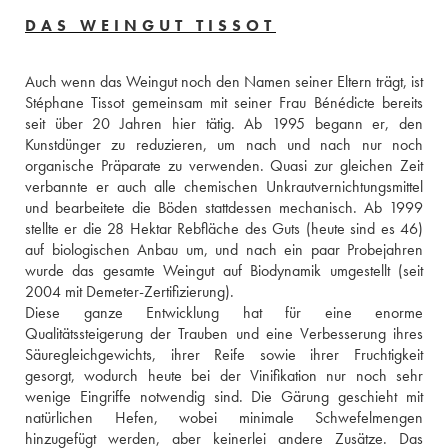
DAS WEINGUT TISSOT
Auch wenn das Weingut noch den Namen seiner Eltern trägt, ist 
Stéphane Tissot gemeinsam mit seiner Frau Bénédicte bereits 
seit über 20 Jahren hier tätig. Ab 1995 begann er, den 
Kunstdünger zu reduzieren, um nach und nach nur noch 
organische Präparate zu verwenden. Quasi zur gleichen Zeit 
verbannte er auch alle chemischen Unkrautvernichtungsmittel 
und bearbeitete die Böden stattdessen mechanisch. Ab 1999 
stellte er die 28 Hektar Rebfläche des Guts (heute sind es 46) 
auf biologischen Anbau um, und nach ein paar Probejahren 
wurde das gesamte Weingut auf Biodynamik umgestellt (seit 
2004 mit Demeter-Zertifizierung). 
Diese ganze Entwicklung hat für eine enorme 
Qualitätssteigerung der Trauben und eine Verbesserung ihres 
Säuregleichgewichts, ihrer Reife sowie ihrer Fruchtigkeit 
gesorgt, wodurch heute bei der Vinifikation nur noch sehr 
wenige Eingriffe notwendig sind. Die Gärung geschieht mit 
natürlichen Hefen, wobei minimale Schwefelmengen 
hinzugefügt werden, aber keinerlei andere Zusätze. Das 