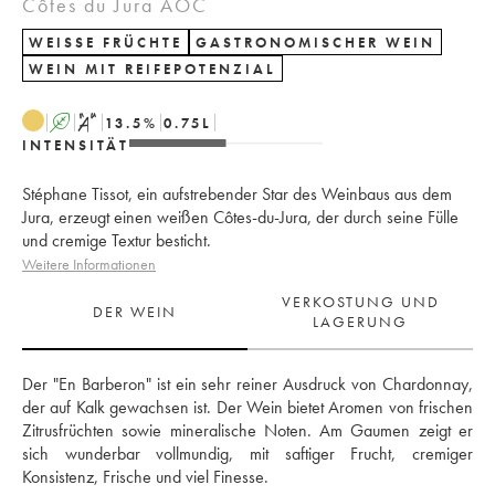
Côtes du Jura AOC
WEISSE FRÜCHTE
GASTRONOMISCHER WEIN
WEIN MIT REIFEPOTENZIAL
A
S
13.5
%
0.75
L
INTENSITÄT
Stéphane Tissot, ein aufstrebender Star des Weinbaus aus dem
Jura, erzeugt einen weißen Côtes-du-Jura, der durch seine Fülle
und cremige Textur besticht.
Weitere Informationen
VERKOSTUNG UND
DER WEIN
LAGERUNG
Der "En Barberon" ist ein sehr reiner Ausdruck von Chardonnay, 
der auf Kalk gewachsen ist. Der Wein bietet Aromen von frischen 
Zitrusfrüchten sowie mineralische Noten. Am Gaumen zeigt er 
sich wunderbar vollmundig, mit saftiger Frucht, cremiger 
Konsistenz, Frische und viel Finesse.