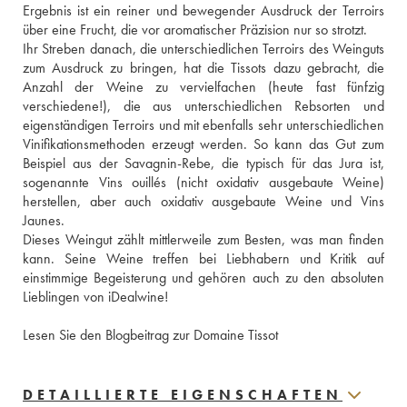
Ergebnis ist ein reiner und bewegender Ausdruck der Terroirs 
über eine Frucht, die vor aromatischer Präzision nur so strotzt. 
Ihr Streben danach, die unterschiedlichen Terroirs des Weinguts 
zum Ausdruck zu bringen, hat die Tissots dazu gebracht, die 
Anzahl der Weine zu vervielfachen (heute fast fünfzig 
verschiedene!), die aus unterschiedlichen Rebsorten und 
eigenständigen Terroirs und mit ebenfalls sehr unterschiedlichen 
Vinifikationsmethoden erzeugt werden. So kann das Gut zum 
Beispiel aus der Savagnin-Rebe, die typisch für das Jura ist, 
sogenannte Vins ouillés (nicht oxidativ ausgebaute Weine) 
herstellen, aber auch oxidativ ausgebaute Weine und Vins 
Jaunes. 
Dieses Weingut zählt mittlerweile zum Besten, was man finden 
kann. Seine Weine treffen bei Liebhabern und Kritik auf 
einstimmige Begeisterung und gehören auch zu den absoluten 
Lieblingen von iDealwine! 
Lesen Sie den Blogbeitrag zur Domaine Tissot
DETAILLIERTE EIGENSCHAFTEN