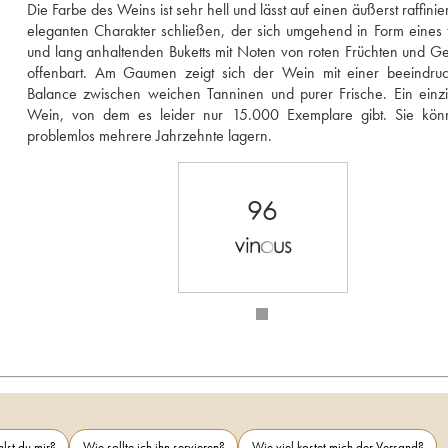
Die Farbe des Weins ist sehr hell und lässt auf einen äußerst raffinie
eleganten Charakter schließen, der sich umgehend in Form eines f
und lang anhaltenden Buketts mit Noten von roten Früchten und G
offenbart. Am Gaumen zeigt sich der Wein mit einer beeindruc
Balance zwischen weichen Tanninen und purer Frische. Ein einzig
Wein, von dem es leider nur 15.000 Exemplare gibt. Sie könn
problemlos mehrere Jahrzehnte lagern.  
96
lst du mir?
Wie sollte ich ihn servieren?
Wie viel kostet mich der Versand?