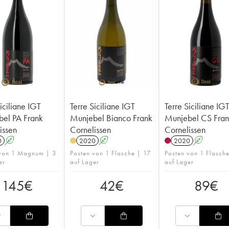
iciliane IGT
Terre Siciliane IGT
Terre Siciliane IG
el PA Frank
Munjebel Bianco Frank
Munjebel CS Fra
issen
Cornelissen
Cornelissen
0
A
2020
A
2020
A
 von 1 Magnum | 3
Posten von 1 Flasche | 17
Posten von 1 Flasch
er
auf Lager
auf Lager
145
€
42
€
89
€