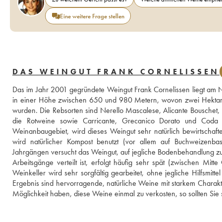
Eine weitere Frage stellen
DAS WEINGUT FRANK CORNELISSEN
Das im Jahr 2001 gegründete Weingut Frank Cornelissen liegt am Nor
in einer Höhe zwischen 650 und 980 Metern, wovon zwei Hektar m
wurden. Die Rebsorten sind Nerello Mascalese, Alicante Bouschet, 
die Rotweine sowie Carricante, Grecanico Dorato und Coda 
Weinanbaugebiet, wird dieses Weingut sehr natürlich bewirtschaft
wird natürlicher Kompost benutzt (vor allem auf Buchweizenba
Jahrgängen versucht das Weingut, auf jegliche Bodenbehandlung zu v
Arbeitsgänge verteilt ist, erfolgt häufig sehr spät (zwischen Mi
Weinkeller wird sehr sorgfältig gearbeitet, ohne jegliche Hilfsmit
Ergebnis sind hervorragende, natürliche Weine mit starkem Charakte
Möglichkeit haben, diese Weine einmal zu verkosten, so sollten Sie 