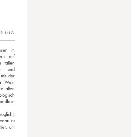
ERUNG
sen im 
rn auf 
Italien 
n- und 
it der 
r Wein 
e alten 
ogisch 
andlese 
licht, 
enau zu 
ter, um 