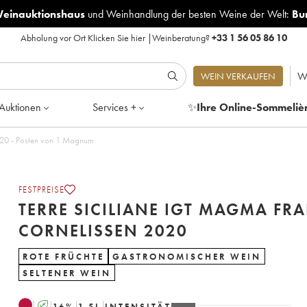
Weinauktionshaus
und
Weinhandlung der besten Weine der Welt:
Bu
Abholung vor Ort
Klicken Sie hier
|
Weinberatung?
+33 1 56 05 86 10
W
WEIN VERKAUFEN
Auktionen
Services +
✨
Ihre Online-Sommeliè
Siciliane IGT Magma Frank Cornelissen 2020 - Posten von 1 Magnum
FESTPREISE
TERRE SICILIANE IGT MAGMA FR
CORNELISSEN 2020
ROTE FRÜCHTE
GASTRONOMISCHER WEIN
SELTENER WEIN
A
16
%
1.5
L
INTENSITÄT