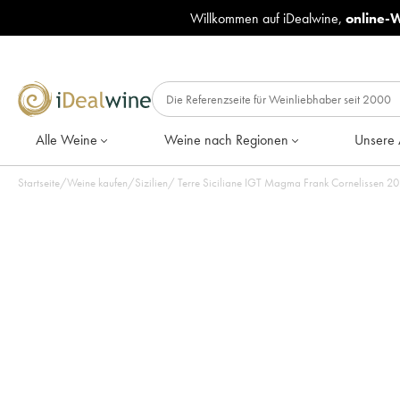
Willkommen auf iDealwine,
online-
Alle Weine
Weine nach Regionen
Unsere 
Startseite
/
Weine kaufen
/
Sizilien
/
Terre 