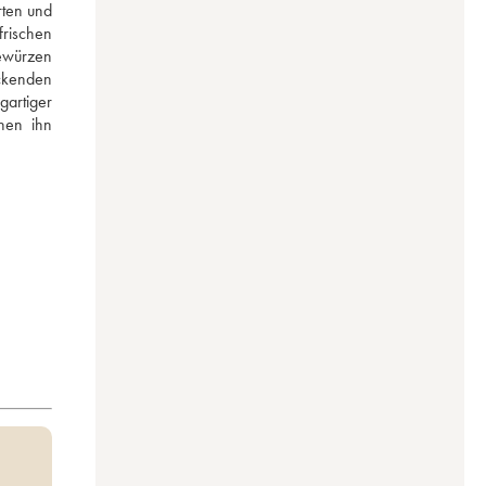
rten und 
rischen 
ewürzen 
kenden 
artiger 
en ihn 