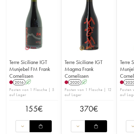
Terre Siciliane IGT
Terre Siciliane IGT
Terre S
Munjebel FM Frank
Magma Frank
Munjeb
Cornelissen
Cornelissen
Cornel
2016
A
2020
A
202
Posten von 1 Flasche | 5
Posten von 1 Flasche | 12
Posten
auf Lager
auf Lager
auf Lag
155
€
370
€