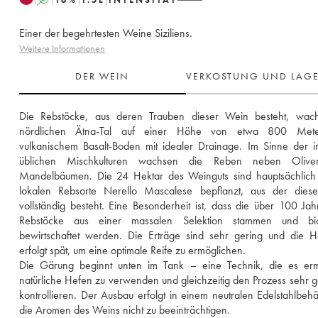
Einer der begehrtesten Weine Siziliens.
Weitere Informationen
DER WEIN
VERKOSTUNG UND LAG
Die Rebstöcke, aus deren Trauben dieser Wein besteht, wach
nördlichen Ätna-Tal auf einer Höhe von etwa 800 Mete
vulkanischem Basalt-Boden mit idealer Drainage. Im Sinne der in 
üblichen Mischkulturen wachsen die Reben neben Olive
Mandelbäumen. Die 24 Hektar des Weinguts sind hauptsächlich m
lokalen Rebsorte Nerello Mascalese bepflanzt, aus der diese
vollständig besteht. Eine Besonderheit ist, dass die über 100 Jahr
Rebstöcke aus einer massalen Selektion stammen und biol
bewirtschaftet werden. Die Erträge sind sehr gering und die H
erfolgt spät, um eine optimale Reife zu ermöglichen. 
Die Gärung beginnt unten im Tank – eine Technik, die es ermög
natürliche Hefen zu verwenden und gleichzeitig den Prozess sehr g
kontrollieren. Der Ausbau erfolgt in einem neutralen Edelstahlbehäl
die Aromen des Weins nicht zu beeinträchtigen. 