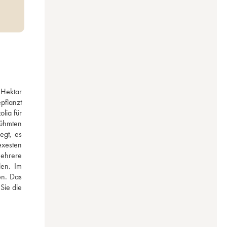
Hektar 
flanzt 
ia für 
hmten 
gt, es 
xesten 
ehrere 
en. Im 
n. Das 
ie die 