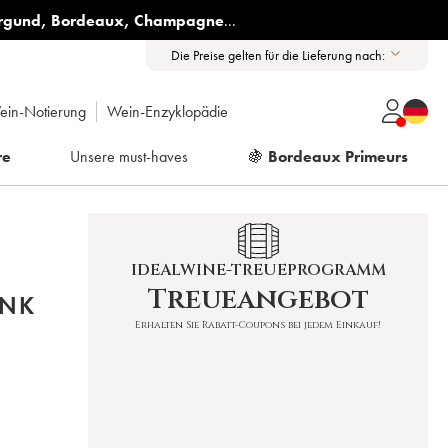
rgund
,
Bordeaux
,
Champagne
...
Die Preise gelten für die Lieferung nach:
ein-Notierung
Wein-Enzyklopädie
re
Unsere must-haves
🍇
Bordeaux Primeurs
IDEALWINE-TREUEPROGRAMM
Treueangebot
ANK
Erhalten Sie Rabatt-Coupons bei jedem Einkauf!