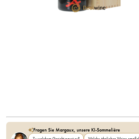
Fragen Sie Margaux, unsere KI-Sommelière
Zu welchem Gericht passt es?
Welche ähnlichen Weine empfieh