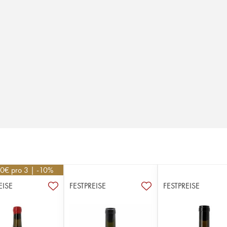
50
€
pro 3 | -10%
EISE
FESTPREISE
FESTPREISE