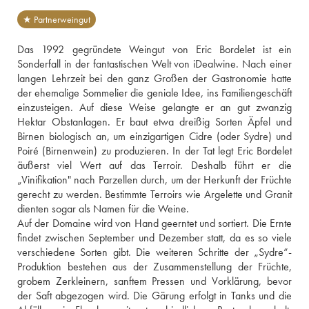
★ Partnerweingut
Das 1992 gegründete Weingut von Eric Bordelet ist ein 
Sonderfall in der fantastischen Welt von iDealwine. Nach einer 
langen Lehrzeit bei den ganz Großen der Gastronomie hatte 
der ehemalige Sommelier die geniale Idee, ins Familiengeschäft 
einzusteigen. Auf diese Weise gelangte er an gut zwanzig 
Hektar Obstanlagen. Er baut etwa dreißig Sorten Äpfel und 
Birnen biologisch an, um einzigartigen Cidre (oder Sydre) und 
Poiré (Birnenwein) zu produzieren. In der Tat legt Eric Bordelet 
äußerst viel Wert auf das Terroir. Deshalb führt er die 
„Vinifikation" nach Parzellen durch, um der Herkunft der Früchte 
gerecht zu werden. Bestimmte Terroirs wie Argelette und Granit 
dienten sogar als Namen für die Weine. 
Auf der Domaine wird von Hand geerntet und sortiert. Die Ernte 
findet zwischen September und Dezember statt, da es so viele 
verschiedene Sorten gibt. Die weiteren Schritte der „Sydre“-
Produktion bestehen aus der Zusammenstellung der Früchte, 
grobem Zerkleinern, sanftem Pressen und Vorklärung, bevor 
der Saft abgezogen wird. Die Gärung erfolgt in Tanks und die 