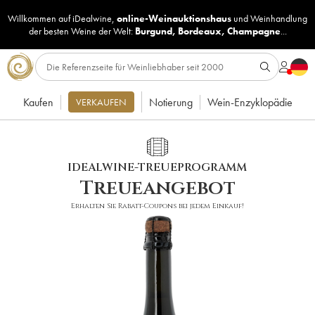
Willkommen auf iDealwine,
online-Weinauktionshaus
und
Weinhandlung
der besten Weine der Welt:
Burgund
,
Bordeaux
,
Champagne
...
Kaufen
Notierung
Wein-Enzyklopädie
VERKAUFEN
IDEALWINE-TREUEPROGRAMM
Treueangebot
Erhalten Sie Rabatt-Coupons bei jedem Einkauf!