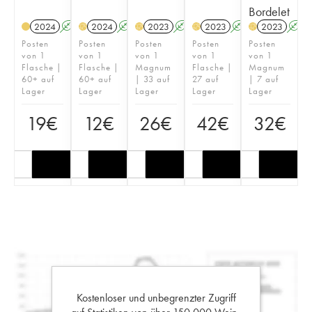
Bordelet
2024
A
2024
A
2023
A
2023
A
2023
A
H
H
H
H
Posten
Posten
Posten
Posten
Posten
von 1
von 1
von 1
von 1
von 1
Flasche |
Flasche |
Magnum
Flasche |
Magnum
60+ auf
60+ auf
| 33 auf
27 auf
| 7 auf
Lager
Lager
Lager
Lager
Lager
19
€
12
€
26
€
42
€
32
€
Kostenloser und unbegrenzter Zugriff