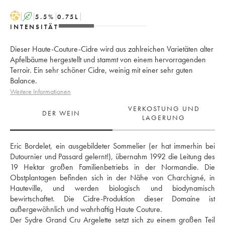
H
A
5.5
%
0.75
L
INTENSITÄT
Dieser Haute-Couture-Cidre wird aus zahlreichen Varietäten alter
Apfelbäume hergestellt und stammt von einem hervorragenden
Terroir. Ein sehr schöner Cidre, weinig mit einer sehr guten
Balance.
Weitere Informationen
VERKOSTUNG UND
DER WEIN
LAGERUNG
Eric Bordelet, ein ausgebildeter Sommelier (er hat immerhin bei 
Dutournier und Passard gelernt!), übernahm 1992 die Leitung des 
19 Hektar großen Familienbetriebs in der Normandie. Die 
Obstplantagen befinden sich in der Nähe von Charchigné, in 
Hauteville, und werden biologisch und biodynamisch 
bewirtschaftet. Die Cidre-Produktion dieser Domaine ist 
außergewöhnlich und wahrhaftig Haute Couture. 
Der Sydre Grand Cru Argelette setzt sich zu einem großen Teil 