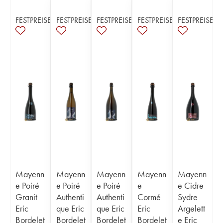
FESTPREISE
FESTPREISE
FESTPREISE
FESTPREISE
FESTPREISE
Mayenn
Mayenn
Mayenn
Mayenn
Mayenn
e Poiré
e Poiré
e Poiré
e
e Cidre
Granit
Authenti
Authenti
Cormé
Sydre
Eric
que Eric
que Eric
Eric
Argelett
Bordelet
Bordelet
Bordelet
Bordelet
e Eric