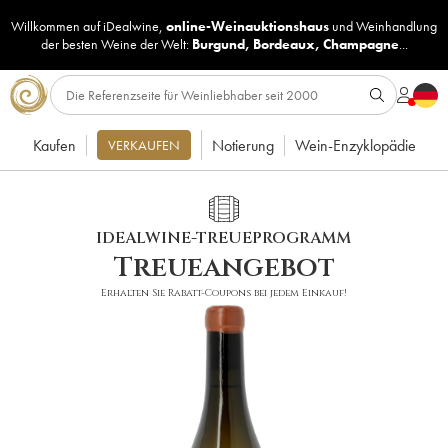
Willkommen auf iDealwine,
online-Weinauktionshaus
und
Weinhandlung
der besten Weine der Welt:
Burgund
,
Bordeaux
,
Champagne
...
Kaufen
Notierung
Wein-Enzyklopädie
VERKAUFEN
IDEALWINE-TREUEPROGRAMM
Treueangebot
Erhalten Sie Rabatt-Coupons bei jedem Einkauf!