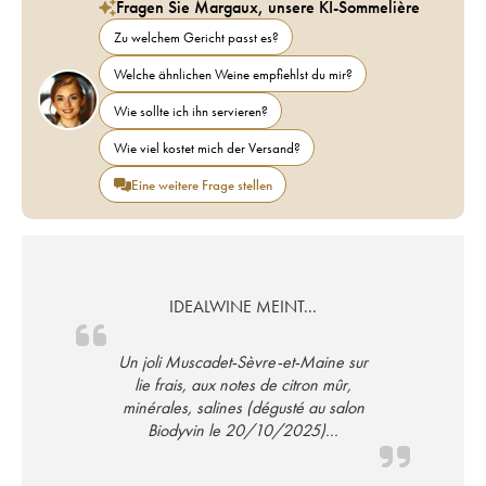
Fragen Sie Margaux, unsere KI-Sommelière
Zu welchem Gericht passt es?
Welche ähnlichen Weine empfiehlst du mir?
Wie sollte ich ihn servieren?
Wie viel kostet mich der Versand?
Eine weitere Frage stellen
IDEALWINE MEINT...
Un joli Muscadet-Sèvre-et-Maine sur
lie frais, aux notes de citron mûr,
minérales, salines (dégusté au salon
Biodyvin le 20/10/2025)...