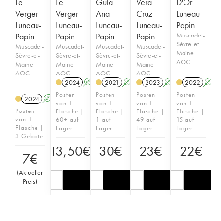
Le
Le
Gula
Vera
D'Or
Verger
Verger
Ana
Cruz
Luneau-
Luneau-
Luneau-
Luneau-
Luneau-
Papin
Papin
Papin
Papin
Papin
Muscadet-
Sèvre-et-
Muscadet-
Muscadet-
Muscadet-
Muscadet-
Maine
Sèvre-et-
Sèvre-et-
Sèvre-et-
Sèvre-et-
AOC
Maine
Maine
Maine
Maine
AOC
AOC
AOC
AOC
2024
A
2021
A
2023
A
2022
A
Posten
Posten
Posten
Posten
2024
A
von 1
von 1
von 1
von 1
Posten
Flasche |
Flasche |
Flasche |
Flasche |
von 1
60+ auf
1 auf
49 auf
15 auf
Flasche |
Lager
Lager
Lager
Lager
3 Gebote
13,50
€
30
€
23
€
22
€
7
€
(
Aktueller
Preis
)