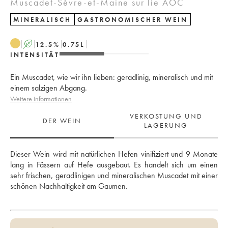
Muscadet-Sèvre-et-Maine sur lie AOC
MINERALISCH
GASTRONOMISCHER WEIN
A
12.5
%
0.75
L
INTENSITÄT
Ein Muscadet, wie wir ihn lieben: geradlinig, mineralisch und mit
einem salzigen Abgang.
Weitere Informationen
VERKOSTUNG UND
DER WEIN
LAGERUNG
Dieser Wein wird mit natürlichen Hefen vinifiziert und 9 Monate 
lang in Fässern auf Hefe ausgebaut. Es handelt sich um einen 
sehr frischen, geradlinigen und mineralischen Muscadet mit einer 
schönen Nachhaltigkeit am Gaumen.